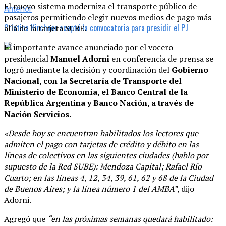
El nuevo sistema moderniza el transporte público de
Anterior
pasajeros permitiendo elegir nuevos medios de pago más
Cristina Kirchner aceptó la convocatoria para presidir el PJ
allá de la tarjeta SUBE.
El importante avance anunciado por el vocero
presidencial
Manuel Adorni
en conferencia de prensa se
logró mediante la decisión y coordinación del
Gobierno
Nacional, con la Secretaría de Transporte del
Ministerio de Economía, el Banco Central de la
República Argentina y Banco Nación, a través de
Nación Servicios.
«Desde hoy se encuentran habilitados los lectores que
admiten el pago con tarjetas de crédito y débito en las
líneas de colectivos en las siguientes ciudades (hablo por
supuesto de la Red SUBE): Mendoza Capital; Rafael Río
Cuarto; en las líneas 4, 12, 34, 39, 61, 62 y 68 de la Ciudad
de Buenos Aires; y la línea número 1 del AMBA”,
dijo
Adorni.
Agregó que
“en las próximas semanas quedará habilitado: