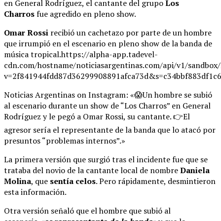
en General Rodríguez, el cantante del grupo
Los
Charros
fue agredido en pleno show.
Omar Rossi
recibió un cachetazo por parte de un hombre
que irrumpió en el escenario en pleno show de la banda de
música tropical.https://alpha-app.tadevel-
cdn.com/hostname/noticiasargentinas.com/api/v1/
v=2f841944fdd87d36299908891afca73d&s=c34bbf883df1c
Noticias Argentinas on Instagram: «😱Un hombre se subió
al escenario durante un show de “Los Charros” en General
Rodríguez y le pegó a Omar Rossi, su cantante. 👉El
agresor sería el representante de la banda que lo atacó por
presuntos “problemas internos”.»
La primera versión que surgió tras el incidente fue que se
trataba del novio de la cantante local de nombre
Daniela
Molina
, que
sentía celos
. Pero rápidamente, desmintieron
esta información.
Otra versión señaló que el hombre que subió al