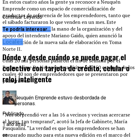
En estos cuatro años la gente ya reconoce a Neuquén
Emprende como un espacio de comercialización de
productos de referencia de los emprendedores, tanto que
Continuar Leyendo
el sábado facturaron lo que venden en un mes. Este
reconocimiento va de la mano de la organización y del
Te podría interesar...
apoyo del intendente Mariano Gaido, quien anunció la
Locales
inauguración de la nueva sala de elaboración en Toma
Norte II.
Dónde y desde cuándo se puede pagar el
Unas 20 mil personas pasaron el fin de semana por el
colectivo con tarjeta de crédito, celular o
Parque Jaime De Nevares para visitar los 150 estands, de los
cuales 40 son de emprendedores que se presentaron por
reloj inteligente
primera vez.
Neuquén Emprende estuvo desbordada de
personas.
Publicado
“Nos sorprendió ver a las 16 a vecinos y vecinas acercarse
al lugar, tan temprano”, acotó la Jefa de Gabinete, María
1 año atrás
Pasqualini. “La verdad es que los emprendedores se han
preparado mucho para esta nueva edición en el marco del
en