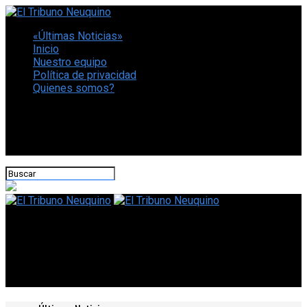
«Últimas Noticias»
Inicio
Nuestro equipo
Política de privacidad
Quienes somos?
CONECTATE CON NOSOTROS
El Tribuno Neuquino
Neuquén Emprende es un éxito, 20 mil personas la visitaron el
fin de semana