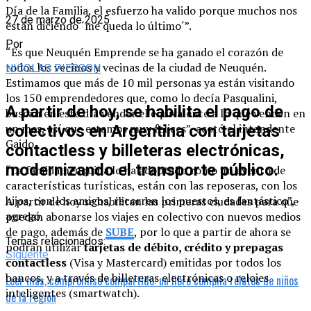
Día de la Familia, el esfuerzo ha valido porque muchos nos
27 de marzo de 2025
están diciendo ´me queda lo último´”.
Por
“Es que Neuquén Emprende se ha ganado el corazón de
todos los vecinos y vecinas de la ciudad de Neuquén.
NICOLAS PIERSON
Estimamos que más de 10 mil personas ya están visitando
los 150 emprendedores que, como lo decía Pasqualini,
A partir de hoy, se habilita el pago de
buscan en este día vender el equivalente a lo que venden en
un mes, así que estamos muy felices”, acotó el intendente
colectivos en Argentina con tarjetas
Gaido.
contactless y billeteras electrónicas,
modernizando el transporte público.
“La familia neuquina lo ha adoptado como un evento de
características turísticas, están con las reposeras, con los
hijos, con los amigos, recorren los puestos, es fantástico”,
A partir de hoy se habilitan las primeras ciudades para que
agregó.
puedan abonarse los viajes en colectivo con nuevos medios
de pago, además de
SUBE
, por lo que a partir de ahora se
Temas relacionados:
podrán utilizar
tarjetas de débito, crédito y prepagas
Siguente
contactless
(Visa y Mastercard) emitidas por todos los
bancos, y a través de billeteras electrónicas o relojes
Leer más, compromiso compartido: un libro compila relatos de niños
inteligentes (smartwatch).
de la región