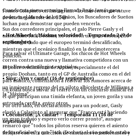
Cuando una nueva enemiga llamada Bruja Jamás gana
Franco Colapinto on Instagram: «Lo más cerca que estuve
poder en el Mundo de los Sueños, los Buscadores de Sueños
de una largada este año ✌🏼😆»
luchan para demostrar que pueden vencerla.
Sus dos corredores principales, el galo Pierre Gasly y el
• Hot Wheels: ¡Máxima velocidad! – Temporada 2 (9 de
australiano Jack Doohan, no tuvieron un gran desempeño
septiembre)
en Shangai dado que el europeo terminó descalificado,
mientras que el oceánico finalizó en la decimotercera
Para salvar el Ultimate Garage, los chicos de Hot Wheels
posición.
corren contra una nueva y llamativa competidora con un
auto lleno de artilugios especiales.
El pobre rendimiento de Alpine, especialmente el del
propio Doohan, tanto en el GP de Australia como en el del
• Sing: ¡Ven y canta! (16 de septiembre)
país asiático, comenzaron a reavivar los rumores acerca de
un inminente regreso del ex piloto albiceleste de Williams a
Un koala busca salvar su teatro con un concurso musical en
la “Máxima”.
el que participan una tímida elefanta, un joven gorila y una
estresada cerdita, entre otros.
Por otro lado, en declaraciones para un podcast, Gasly
elogió a Colapinto al asegurar que “Franco está haciendo
• Cocomelon: ¡A cantar! – Temporada 11 (16 de
un gran trabajo y espero verlo correr pronto”, aunque
septiembre)
remarcó que “todos los pilotos reserva quieren el asiento
de los oficiales” y que “Jack (Doohan) el año pasado estaba
Relájate con esta colección de canciones reconfortantes y