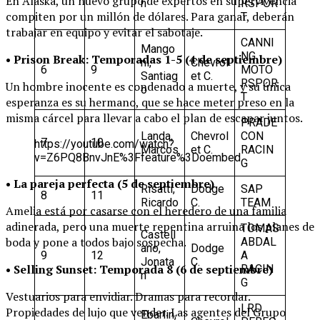
En Alaska, un nuevo grupo de expertos en supervivencia
n
RSPOR
compiten por un millón de dólares. Para ganar, deberán
T
trabajar en equipo y evitar el sabotaje.
CANNI
Mango
NG
• Prison Break: Temporadas 1-5 (4 de septiembre)
ni,
Chevrol
6
9
MOTO
Santiag
et C.
RSPOR
Un hombre inocente es condenado a muerte, y su única
o
T
esperanza es su hermano, que se hace meter preso en la
misma cárcel para llevar a cabo el plan de escapar juntos.
PRADE
Landa,
Chevrol
CON
7
10
https://youtube.com/watch?
Marcos
et C.
RACIN
v=Z6PQ8BnvJnE%3Ffeature%3Doembed
G
• La pareja perfecta (5 de septiembre)
Risatti,
Dodge
SAP
8
11
Ricardo
C.
TEAM
Amelia está por casarse con el heredero de una familia
adinerada, pero una muerte repentina arruina los planes de
TOMAS
Castell
boda y pone a todos bajo sospecha.
ABDAL
ano,
Dodge
9
12
A
Jonata
C.
• Selling Sunset: Temporada 8 (6 de septiembre)
RACIN
n
G
Vestuarios para envidiar. Dramas para recordar.
LRD
Propiedades de lujo que vender. Las agentes del Grupo
Ebarlin,