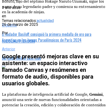
Boruto, hijo del séptimo Hokage Naruto Uzumaki, sigue los
pasos de su legendario padre y comienza su entrenamiento
1 año atrás
en la academia de ninjas.
en
Temas relacionados:
actualidad
26 de marzo de 2025
Siguente
Por
El nadador Basiloff consiguió la primera medalla de oro para
Argentina en los Juegos Paraolímpicos de París 2024
NICOLAS PIERSON
Anterior
Google presentó mejoras clave en su
Burlando dejó el caso Loan
asistente: un espacio interactivo
llamado Canvas y resúmenes en
formato de audio, disponibles para
usuarios globales.
La plataforma de inteligencia artificial de Google,
Gemini
,
anunció una serie de nuevas funcionalidades orientadas a
potenciar la creación, edición y colaboración de contenidos