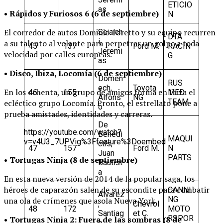
ETICIO
as
• Rápidos y Furiosos 6 (6 de septiembre)
N
El corredor de autos Dominic Toretto y su equipo recurren
Scialch
DTA
i,
a su talento al volante para perpetrar un golpe a toda
45
137
Ford M.
RACIN
Jeremi
velocidad por calles europeas.
G
as
• Disco, Ibiza, Locomía (6 de septiembre)
Domen
RUS
ech,
Toyota
En los ochenta, un grupo de amigos forma en Ibiza el
46
155
MED
Alfons
NG
TEAM
ecléctico grupo Locomía. Pronto, el estrellato pone a
o
prueba amistades, identidades y carreras.
De
https://youtube.com/watch?
Benedi
MAQUI
v=v4U3_7UPVig%3Ffeature%3Doembed
ctis,
47
157
Ford M.
N
Juan
PARTS
• Tortugas Ninja (8 de septiembre)
Bautist
a
En esta nueva versión de 2014 de la popular saga, los
héroes de caparazón salen de su escondite para combatir
CANNI
Alvarez
NG
una ola de crímenes que asola Nueva York.
,
Chevrol
48
172
MOTO
Santiag
et C.
RSPOR
• Tortugas Ninja 2: Fuera de las sombras (8 de
o