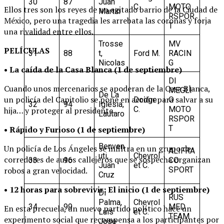
30
87
Juan
C.
MOTO
Ellos tres son los reyes de un agitado barrio de la Ciudad de
Martin
RSPOR
México, pero una tragedia les arrebata las coronas y forja
T
una rivalidad entre ellos.
Trosse
MV
PELÍCULAS
31
88
t,
Ford M.
RACIN
Nicolas
G
• La caída de la Casa Blanca (1 de septiembre)
DI
Cuando unos mercenarios se apoderan de la Casa Blanca,
MEGLI
De La
un policía del Capitolio se pone en acción para salvar a su
Dodge
O
32
94
Iglesia,
C.
MOTO
hija… y proteger al presidente.
Lautaro
RSPOR
T
• Rápido y Furioso (1 de septiembre)
Benven
Un policía de Los Ángeles se infiltra en un grupo de
ALIFRA
uti,
Chevrol
corredores de autos callejeros que se sospecha organizan
33
96
CO
Juan
et C.
SPORT
robos a gran velocidad.
Cruz
• 12 horas para sobrevivir: El inicio (1 de septiembre)
Di
RUS
Palma,
Chevrol
34
99
MED
En esta precuela, un nuevo partido político hace un
Luis
et C.
TEAM
experimento social que recompensa a los participantes por
Jose