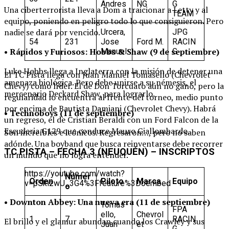
Andres
NG
G
Una ciberterrorista lleva a Dom a traicionar a Letty y al
TEAM
equipo, poniendo en peligro todo lo que consiguieron. Pero
nadie se dará por vencido.
Urcera,
JPG
54
231
Jose
Ford M.
RACIN
• Rápidos y Furiosos: Hobbs & Shaw (9 de septiembre)
Manuel
G
Luke Hobbs llega a Inglaterra con la misión de detener una
El TC Pista llega con Juan Manuel Tomasello (Chevrolet
amenaza biológica. Pero debe unirse a su némesis, el
Chevy) como líder. El de Don Torcuato aún no ganó, pero la
mercenario Deckard Shaw, para lograrlo.
regularidad lo encuentra al frente del torneo, medio punto
por encima de Bautista Damiani (Chevrolet Chevy). Habrá
• Technoboys (11 de septiembre)
un regreso, el de Cristian Beraldi con un Ford Falcon de la
Escuderia G129 que conduce Mauro Giallombardo.
Son increíbles e icónicos. Regresaron…, pero no saben
adónde. Una boyband que busca reinventarse debe recorrer
TC PISTA – FECHA 3 (NEUQUÉN) – INSCRIPTOS
un mundo que no logra entender.
https://youtube.com/watch?
Númer
Orden
Piloto
Marca
Equipo
v=pSkizwU_3G4%3Ffeature%3Doembed
o
• Downton Abbey: Una nueva era (11 de septiembre)
Tomas
FPA
ello,
Chevrol
1
7
RACIN
El brillo y el glamur abundan cuando los Crawley y sus
Juan
et
G