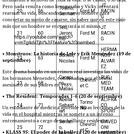
JT
Pero nada resulta como lo esperaba y Vicky intentará
Todino,
20
56
Ford M.
RACIN
rearmar su vida, buscando un nuevo hombre para
German
G
concretar su sueño de casarse, sin saber que en este viaje
más que un hombre se encontrará a sí misma.
Teti,
JT
21
60
Jeroni
Ford M.
RACIN
https://youtube.com/watch?
mo
G
v=mTgIk6iTjbI%3Ffeature%3Doembed
HERMA
• Monstruos: La historia de Lyle y Erik Menéndez (19 de
Bonelli,
NOS
22
63
Ford M.
septiembre)
Nicolas
ALVAR
EZ
Este drama basado en un crimen real investiga las vidas de
Canapi
RUS
los hermanos Menendez, condenados por el brutal
Chevrol
23
68
no,
MED
asesinato de sus padres en 1989.
et C.
Matias
TEAM
• The Resident: Temporadas 1-6 (20 de septiembre)
Abella
ALIFRA
Torino
24
71
Sebast
CO
Un estudiante de medicina aprende duras lecciones de la
NG
ian
SPORT
vida en el hospital mientras se somete a un intenso
entrenamiento a cargo de un brillante residente.
Serran
GIAVED
Chevrol
25
72
o,
ONI
et C.
• KLASS 95: El poder de la belleza (20 de septiembre)
Martin
SPORT