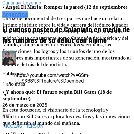
Continuar Leyendo
• Ángel Di María: Romper la pared (12 de septiembre)
Argentina
Una serie documental de tres partes que hace un relato
íntimo e inédito sobre la vida y carrera del icónico jugador
El curioso posteo de Colapinto en medio de
de la Selección Argentina de Fútbol. Desde sus humildes
los rumores de su debut con Alpine
inicios hasta consagrarse como Campeón de América y del
Mundo, esta producción recorre los sacrificios, las
frustraciones, los logros y los triunfos de uno de los
jugadores más importantes de su generación, mostrando al
hombre detrás del deportista.
Publicado
https://youtube.com/watch?v=GSm-
iUUS3B8%3Ffeature%3Doembed
1 año atrás
• Y ahora qué: El futuro según Bill Gates (18 de
en
septiembre)
26 de marzo de 2025
En esta docuserie, el visionario de la tecnología y
Por
filántropo Bill Gates explora los desafíos y las innovaciones
que definirán el mundo del mañana.
NICOLAS PIERSON