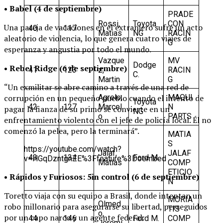
• Babel (4 de septiembre)
PRADE
Rossi,
Toyota
CON
Una pareja de vacaciones en el extranjero sufre un acto
40
117
Matias
NG
RACIN
aleatorio de violencia, lo que genera cuatro viajes de
G
esperanza y angustia por todo el mundo.
Vazque
MV
Dodge
• Rebel Ridge (6 de septiembre)
41
123
z,
RACIN
C.
Martin
G
“Un exmilitar se abre camino a través de una red de
Agrelo,
MAQUI
corrupción en un pequeño pueblo cuando el intento de
Toyota
42
127
Marcel
N
pagar la fianza de su primo se convierte en un
NG
o
PARTS
enfrentamiento violento con el jefe de policía local. Él no
comenzó la pelea, pero la terminará”.
MATIA
S
https://youtube.com/watch?
Jalaf,
JALAF
43
134
Ford M.
v=HGqDzntgnZE%3Ffeature%3Doembed
Matias
COMP
ETICIO
• Rápidos y Furiosos: 5in control (6 de septiembre)
N
Toretto viaja con su equipo a Brasil, donde intentan un
MORIA
Olmed
robo millonario para asegurarse su libertad, perseguidos
TIS
o,
por un capo narco y un agente federal.
44
146
Ford M.
COMP
Jeremi