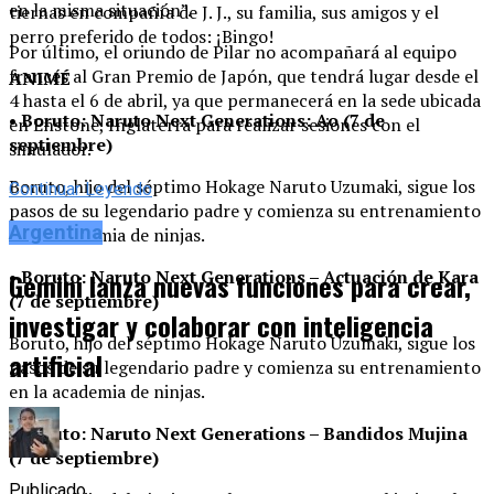
en la misma situación”.
tiernas en compañía de J. J., su familia, sus amigos y el
perro preferido de todos: ¡Bingo!
Por último, el oriundo de Pilar no acompañará al equipo
francés al Gran Premio de Japón, que tendrá lugar desde el
ANIMÉ
4 hasta el 6 de abril, ya que permanecerá en la sede ubicada
• Boruto: Naruto Next Generations: Ao (7 de
en Enstone, Inglaterra para realizar sesiones con el
septiembre)
simulador.
Boruto, hijo del séptimo Hokage Naruto Uzumaki, sigue los
Continuar Leyendo
pasos de su legendario padre y comienza su entrenamiento
Argentina
en la academia de ninjas.
• Boruto: Naruto Next Generations – Actuación de Kara
Gemini lanza nuevas funciones para crear,
(7 de septiembre)
investigar y colaborar con inteligencia
Boruto, hijo del séptimo Hokage Naruto Uzumaki, sigue los
artificial
pasos de su legendario padre y comienza su entrenamiento
en la academia de ninjas.
• Boruto: Naruto Next Generations – Bandidos Mujina
(7 de septiembre)
Publicado