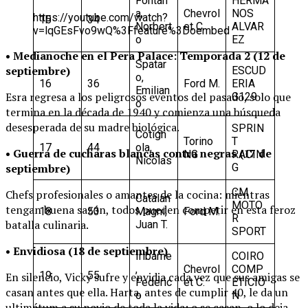
Fontan
HERMA
a,
Chevrol
NOS
https://youtube.com/watch?
15
34
Norbert
et C.
ALVAR
v=lqGEsFvo9wQ%3Ffeature%3Doembed
o
EZ
• Medianoche en el Pera Palace: Temporada 2 (12 de
Spatar
septiembre)
ESCUD
o,
16
36
Ford M.
ERIA
Emilian
Esra regresa a los peligrosos eventos del pasado, solo que
G129
o
termina en la década de 1940 y comienza una búsqueda
desesperada de su madre biológica.
SPRIN
Cotign
Torino
T
17
44
ola,
• Guerra de cucharas blancas contra negras (17 de
NG
RACIN
Nicolas
G
septiembre)
CM
Chefs profesionales o amantes de la cocina: mientras
Catalan
MOTO
tengan buena sazón, todos pueden competir en esta feroz
18
53
Magni,
Ford M.
R
batalla culinaria.
Juan T.
SPORT
• Envidiosa (18 de septiembre)
Iribarne
COIRO
,
Chevrol
COMP
19
55
En silencio, Vicky sufre y envidia cada vez que sus amigas se
Federic
et C.
ETICIO
casan antes que ella. Harta, antes de cumplir 40, le da un
o
N
ultimátum a su novio de toda la vida: o se casan, o lo deja.