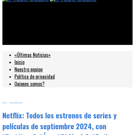
El Tribuno Neuquino
Netflix: Todos los estrenos de series y películas de septiembre
2024, con “Envidiosa”, “Ángel Di María”, “Emily en París”,
“Prision Break” y más
«Últimas Noticias»
Inicio
Nuestro equipo
Política de privacidad
Quienes somos?
Argentina
Netflix: Todos los estrenos de series y
películas de septiembre 2024, con