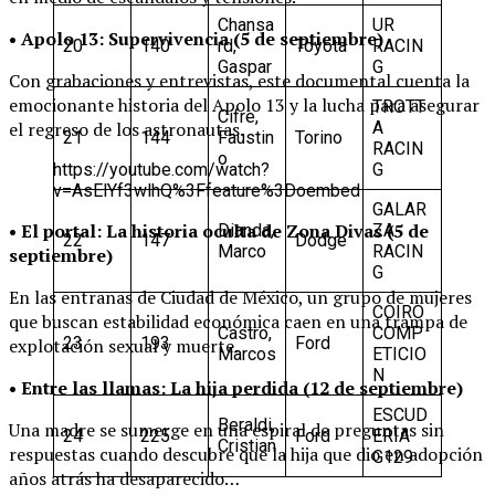
Chansa
UR
• Apolo 13: Supervivencia (5 de septiembre)
20
140
rd,
Toyota
RACIN
Gaspar
G
Con grabaciones y entrevistas, este documental cuenta la
emocionante historia del Apolo 13 y la lucha para asegurar
TROTT
Cifre,
A
el regreso de los astronautas.
21
144
Faustin
Torino
RACIN
o
G
https://youtube.com/watch?
v=AsElYf3wlhQ%3Ffeature%3Doembed
GALAR
• El portal: La historia oculta de Zona Divas (5 de
Dianda,
ZA
22
147
Dodge
Marco
RACIN
septiembre)
G
En las entrañas de Ciudad de México, un grupo de mujeres
COIRO
que buscan estabilidad económica caen en una trampa de
Castro,
COMP
23
193
Ford
explotación sexual y muerte.
Marcos
ETICIO
N
• Entre las llamas: La hija perdida (12 de septiembre)
ESCUD
Beraldi,
Una madre se sumerge en una espiral de preguntas sin
24
225
Ford
ERIA
Cristian
respuestas cuando descubre que la hija que dio en adopción
G129
años atrás ha desaparecido…