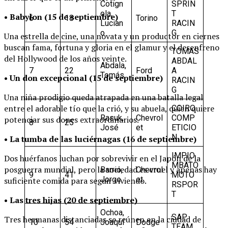
Cotign
SPRIN
ola,
T
• Babylon (15 de septiembre)
6
18
Torino
Lucian
RACIN
o
G
Una estrella de cine, una novata y un productor en ciernes
buscan fama, fortuna y gloria en el glamur y el desenfreno
TOMAS
del Hollywood de los años veinte.
ABDAL
Abdala,
7
22
Ford
A
Tomás
• Un don excepcional (15 de septiembre)
RACIN
G
Una niña prodigio queda atrapada en una batalla legal
entre el adorable tío que la crió, y su abuela, quien quiere
COIRO
Rasuk,
Chevrol
COMP
potenciar sus dones extraordinarios.
8
25
José
et
ETICIO
N
• La tumba de las luciérnagas (16 de septiembre)
IMPIO
Dos huérfanos luchan por sobrevivir en el Japón de la
MBATO
posguerra mundial, pero la sociedad es cruel y apenas hay
Barrio,
Chevrol
9
41
MOTO
Jorge
et
suficiente comida para seguir viviendo.
RSPOR
T
• Las tres hijas (20 de septiembre)
Ochoa,
SAP
Tres hermanas distanciadas se reúnen en la ciudad de
10
54
Joaquí
Dodge
TEAM