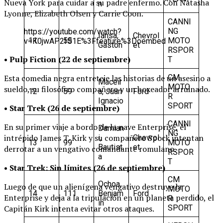
Nueva York para cuidar a su padre enfermo. Con Natasha
n
Lyonne, Elizabeth Olsen y Carrie Coon.
CANNI
NG
https://youtube.com/watch?
Iansa,
Chevrol
11
55
MOTO
v=K0jwAP2fS1E%3Ffeature%3Doembed
Gaston
et
RSPOR
• Pulp Fiction (22 de septiembre)
T
CM
Esta comedia negra entreteje las historias de un asesino a
Maceir
MOTO
sueldo, su filosófico compañero y un boxeador arruinado.
12
59
a, Juan
Ford
R
Ignacio
SPORT
• Star Trek (26 de septiembre)
CANNI
En su primer viaje a bordo de la nave Enterprise, el
Damian
NG
intrépido James T. Kirk y su compañero Spock intentan
i,
Chevrol
13
99
MOTO
Bautist
et
derrotar a un vengativo comandante romulano.
RSPOR
a
T
• Star Trek: Sin límites (26 de septiembre)
CM
Ochoa,
Luego de que un alienígena vengativo destruye la
MOTO
14
111
Benjam
Ford
Enterprise y deja a la tripulación en un planeta perdido, el
R
in
SPORT
Capitán Kirk intenta evitar otros ataques.