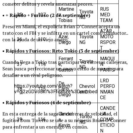
cometer delitos y revela amenazas peores.
Martine
RUS
Toyota
35
107
z,
MED
• + Rápido + Furioso (2 de septiembre)
NG
Tobias
TEAM
Preso en Miami, el expolicía Brian O’Conner acepta un
AZAR
trato con el FBI y se infiltra en un cartel como conductor..
Azar,
Toyota
MOTO
con la ayuda de un viejo amigo.
36
110
Diego
NG
RSPOR
T
• Rápidos y Furiosos: Reto Tokio (3 de septiembre)
Ferrant
MAQUI
Toyota
Cuando llega a Tokio tras participar en carreras callejeras,
37
114
e,
N
NG
Sean busca perfeccionar un nuevo estilo de manejo para
Gaston
PARTS
desafiar a un rival peligroso.
LRD
De
https://youtube.com/watch?
Chevrol
PERFO
38
115
Carlo,
v=gj2zGDVoBkI%3Ffeature%3Doembed
et C.
NMAN
Diego
CE
• Rápidos y Furiosos (4 de septiembre)
CANDE
En esta entrega de la saga de carreras de velocidad, el
Candel
LA
Torino
39
116
a,
COMP
fugitivo Dom Toretto se une a su némesis Brian O’Conner
NG
Kevin
ETICIO
para enfrentar a un enemigo en común.
N