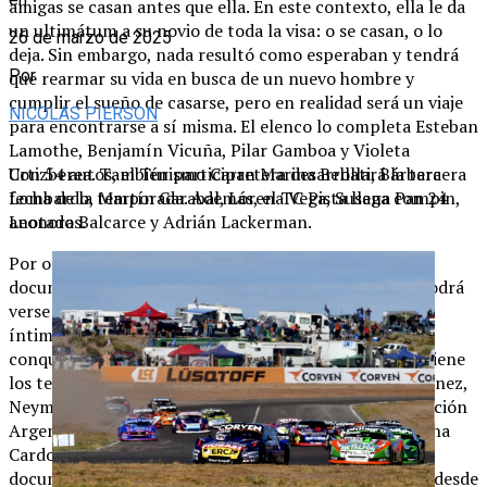
amigas se casan antes que ella. En este contexto, ella le da
un ultimátum a su novio de toda la visa: o se casan, o lo
26 de marzo de 2025
deja. Sin embargo, nada resultó como esperaban y tendrá
Por
que rearmar su vida en busca de un nuevo hombre y
cumplir el sueño de casarse, pero en realidad será un viaje
NICOLAS PIERSON
para encontrarse a sí misma. El elenco lo completa Esteban
Lamothe, Benjamín Vicuña, Pilar Gamboa y Violeta
Con 54 autos, el Turismo Carretera desarrollará la tercera
Urtizberea. También participan Marina Bellati, Bárbara
fecha de la temporada. Además, el TC Pista llega con 24
Lombardo, Martín Garabal, Lorena Vega, Susana Pampin,
anotados.
Leonora Balcarce y Adrián Lackerman.
Por otra parte, el otro título argentino esperado es el
documental “Ángel Di María: romper la pared”, que podrá
verse desde el 12 de septiembre. Se trata de un relato
íntimo de la vida y carrera del futbolista rosarino que
conquistó y emocionó a todo un país. El documental tiene
los testimonios de Lionel Messi, Emiliano “Dibu” Martínez,
Neymar Jr., entre otros; el director técnico de la Selección
Argentina Lionel Scaloni, además de su esposa Jorgelina
Cardoso, y los padres de Di María. La producción
documental se compone de tres episodios que narran desde