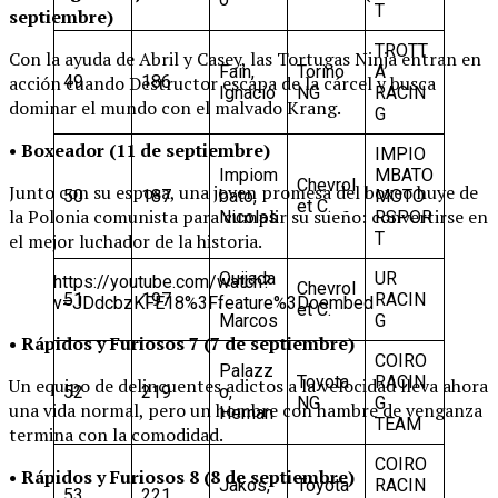
T
septiembre)
TROTT
Con la ayuda de Abril y Casey, las Tortugas Ninja entran en
Fain,
Torino
A
49
186
acción cuando Destructor escapa de la cárcel y busca
Ignacio
NG
RACIN
dominar el mundo con el malvado Krang.
G
• Boxeador (11 de septiembre)
IMPIO
Impiom
MBATO
Chevrol
Junto con su esposa, una joven promesa del boxeo huye de
50
187
bato,
MOTO
et C.
la Polonia comunista para cumplir su sueño: convertirse en
Nicolas
RSPOR
T
el mejor luchador de la historia.
Quijada
UR
https://youtube.com/watch?
Chevrol
51
197
,
RACIN
v=JDdcbzKFE18%3Ffeature%3Doembed
et C.
Marcos
G
• Rápidos y Furiosos 7 (7 de septiembre)
COIRO
Palazz
Toyota
RACIN
Un equipo de delincuentes adictos a la velocidad lleva ahora
52
219
o,
NG
G
una vida normal, pero un hombre con hambre de venganza
Hernan
TEAM
termina con la comodidad.
COIRO
• Rápidos y Furiosos 8 (8 de septiembre)
Jakos,
Toyota
RACIN
53
221