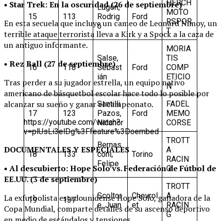
HERCH
• Star Trek: En la oscuridad (26 de septiembre)
Lugón,
MOTO
15
113
Rodrig
Ford
RSPOR
En esta secuela que incluye un cameo de Leonard Nimoy, un
o
T
terrible ataque terrorista lleva a Kirk y a Spock a la caza de
un antiguo informante.
MORIA
Salse,
TIS
• Rez Ball (27 de septiembre)
16
118
Sebast
Ford
COMP
ián
ETICIO
Tras perder a su jugador estrella, un equipo nativo
N
americano de básquetbol escolar hace todo lo posible por
alcanzar su sueño y ganar el campeonato.
Santilli
FADEL
17
123
Pazos,
Ford
MEMO
https://youtube.com/watch?
Nicanor
CORSE
v=plUsLi3elDg%3Ffeature%3Doembed
TROTT
Bernas
DOCUMENTALES Y ESPECIALES
A
18
133
coni,
Torino
RACIN
Felipe
• Al descubierto: Hope Solo vs. Federación de Fútbol de
G
EE.UU. (3 de septiembre)
TROTT
Scoltor
Chevrol
A
La exfutbolista estadounidense Hope Solo, ganadora de la
19
137
e, Juan
et
RACIN
Copa Mundial, comparte detalles de su ascenso deportivo
G
en medio de escándalos y tensiones.