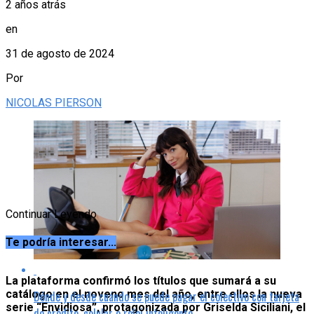
2 años atrás
en
31 de agosto de 2024
Por
NICOLAS PIERSON
Continuar Leyendo
Te podría interesar...
La plataforma confirmó los títulos que sumará a su
catálogo en el noveno mes del año, entre ellos la nueva
Dónde y desde cuándo se puede pagar el colectivo con tarjeta
serie “Envidiosa”, protagonizada por Griselda Siciliani, el
de crédito, celular o reloj inteligente