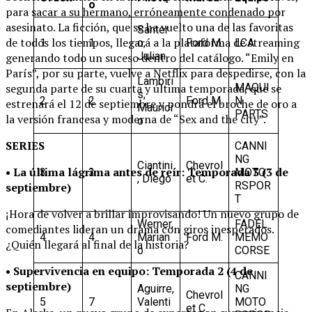
o
para sacar a su hermano, erróneamente condenado por
asesinato. La ficción, que se ha vuelto una de las favoritas
Santer
de todos los tiempos, llegará a la plataforma de streaming
1
1
o,
Ford M.
LCA
Julian
generando todo un suceso dentro del catálogo. “Emily en
París”, por su parte, vuelve a Netflix para despedirse, con la
Lambiri
MAQUI
segunda parte de su cuarta y última temporada, que se
s,
2
2
Ford M.
N
estrenará el 12 de septiembre y pondrá el broche de oro a
Maurici
PARTS
la versión francesa y moderna de “Sex and the city”.
o
SERIES
CANNI
NG
Ciantini
Chevrol
• La última lágrima antes de reír: Temporada 3 (3 de
3
3
MOTO
, Diego
et C.
RSPOR
septiembre)
T
¡Hora de volver a brillar improvisando! Un nuevo grupo de
Werner,
FADEL
comediantes lideran un drama con giros inesperados.
4
4
Marian
Ford M.
MEMO
¿Quién llegará al final de la historia?
o
CORSE
• Supervivencia en equipo: Temporada 2 (4 de
CANNI
septiembre)
Aguirre,
NG
Chevrol
5
7
Valenti
MOTO
et C.