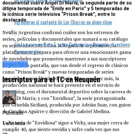
documental sobre Ángel Di María, la segunda parte de su
última temporada de “Emily en Paris” y 5 temporadas de
la icónica serie televisiva “Prison Break”, entre lo
destacado.
Agredieron al cantante de Los Charros en pleno show
Netflix Argentina confirmó cuáles son los estrenos de
series, películas y documentales que sumará a su catálogo
Corte y caos en Ruta 7, entre Centenario y Neuquén: el reclamo
en septiembre 2023. Con la llegada de septiembre, la
de ceramistas
plataforma se prepara para ofrecer una emocionante gama
de novedades que prometen mantener a sus suscriptores
Argentina
pegados a la pantalla, que van desde el regreso de clásicos
como “Prison Break” y nuevas temporadas de series
Inscriptos para el TC en Neuquén
populares como “Emily en París. Pero, una vez más, la
producción nacional se hará presente en el servicio de
streaming, con el documental deportivo sobre la carrera de
Ángel Di María; y con “Envidiosa”, la serie protagonizada
por Griselda Siciliani, producida por Adrián Suar, con guion
de Carolina Aguirre y dirección de Gabriel Medina.
Publicado
La historia de “Envidiosa” sigue a Vicky, una mujer cerca de
1 año atrás
cumplir 40, que siente envidia y sufre cada vez que sus
en