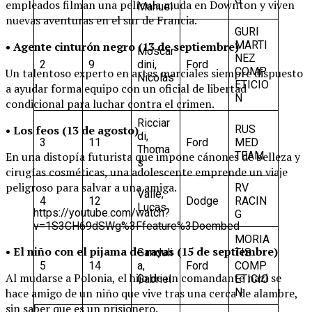
empleados filman una película muda en Downton y viven
Manuel
nuevas aventuras en el sur de Francia.
GURI
MARTI
• Agente cinturón negro (13 de septiembre)
Moscar
NEZ
2
9
dini,
Ford
COMP
Un talentoso experto en artes marciales siempre dispuesto
Nicolás
ETICIO
a ayudar forma equipo con un oficial de libertad
N
condicional para luchar contra el crimen.
Ricciar
RUS
• Los feos (13 de agosto)
di,
3
11
Ford
MED
Thoma
TEAM
En una distopía futurista que impone cánones de belleza y
s
cirugías cosméticas, una adolescente emprende un viaje
peligroso para salvar a una amiga.
RV
Valle,
4
12
Dodge
RACIN
Lucas
https://youtube.com/watch?
G
v=1S3CH69dSWg%3Ffeature%3Doembed
MORIA
• El niño con el pijama de rayas (15 de septiembre)
Ganduli
TIS
5
14
a,
Ford
COMP
Al mudarse a Polonia, el hijo de un comandante nazi se
Gabriel
ETICIO
N
hace amigo de un niño que vive tras una cerca de alambre,
sin saber que es un prisionero.