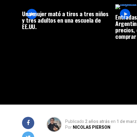
Una mujer mató a tiros a tres niños
Entradas
y tres adultos en una escuela de
Argentin
EE.UU.
precios,
comprar
Publicado
2 años atrás
en
1 de marz
Por
NICOLAS PIERSON