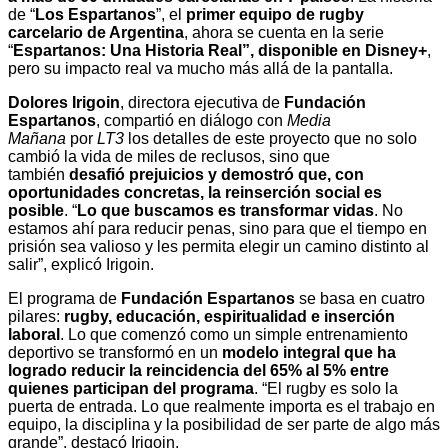
de “
Los Espartanos
”, el
primer equipo de rugby
carcelario de Argentina
, ahora se cuenta en la serie
“
Espartanos: Una Historia Real”, disponible en Disney+
,
pero su impacto real va mucho más allá de la pantalla.
Dolores Irigoin
, directora ejecutiva de
Fundación
Espartanos
, compartió en diálogo con
Media
Mañana
por
LT3
los detalles de este proyecto que no solo
cambió la vida de miles de reclusos, sino que
también
desafió prejuicios y demostró que, con
oportunidades concretas, la reinserción social es
posible
. “
Lo que buscamos es transformar vidas
. No
estamos ahí para reducir penas, sino para que el tiempo en
prisión sea valioso y les permita elegir un camino distinto al
salir”, explicó Irigoin.
El programa de
Fundación Espartanos
se basa en cuatro
pilares:
rugby, educación, espiritualidad e inserción
laboral
. Lo que comenzó como un simple entrenamiento
deportivo se transformó en un
modelo integral que ha
logrado reducir la reincidencia del 65% al 5% entre
quienes participan del programa
. “El rugby es solo la
puerta de entrada. Lo que realmente importa es el trabajo en
equipo, la disciplina y la posibilidad de ser parte de algo más
grande”, destacó Irigoin.