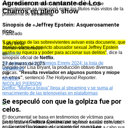
Agredieron al cantante de Los
celda acusado de tráfico sexual de menores y que
recientemente se posicionó entre los títulos más vistos de la
Charros en pleno show
plataforma de
streaming
.
Sinopsis de «Jeffrey Epstein: Asquerosamente
rico»
Publicado
“Los relatos de las sobrevivientes avivan esta docuserie, que
1 año atrás
analiza cómo el convicto abusador sexual Jeffrey Epstein
Temas relacionados:
usaba su riqueza y poder para accionar sus delitos”
, dice la
Siguente
en
sinopsis oficial de
Netflix
.
Se entregaron los Premios Emmy 2024: la lista de
27 de marzo de 2025
Dirigido por Lisa Bryant, la producción obtuvo diversas
ganadores
críticas.
“Resulta revelador en algunos puntos y miope
Por
en otros”
, sentenció
The Hollywood Reporter
.
Anterior
NICOLAS PIERSON
Netflix: “Muñeca brava” llega al streaming y se suma al
renacimiento de las telenovelas en plataformas
Se especuló con que la golpiza fue por
celos.
El documental se basa en testimonios de víctimas para
En el festival
Cultura Cocina
que se llevó a cabo este lunes
profundizar el modus operandi del agresor sexual convicto,
en General Rodríguez, el cantante del grupo
Los
quien utilizó su patrimonio y autoridad para llevar a cabo sus