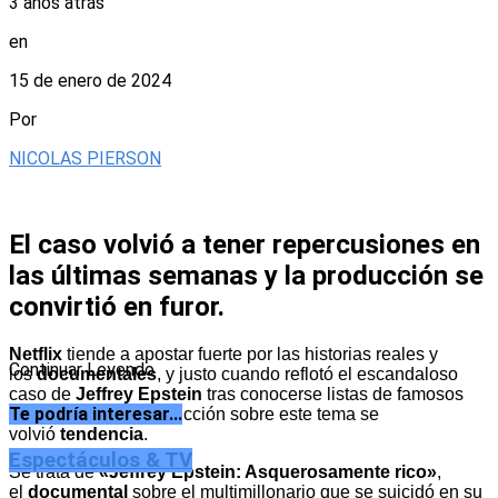
3 años atrás
en
15 de enero de 2024
Por
NICOLAS PIERSON
El caso volvió a tener repercusiones en
las últimas semanas y la producción se
convirtió en furor.
Netflix
tiende a apostar fuerte por las historias reales y
Continuar Leyendo
los
documentales
, y justo cuando reflotó el escandaloso
caso de
Jeffrey Epstein
tras conocerse listas de famosos
Te podría interesar...
involucrados, la producción sobre este tema se
volvió
tendencia
.
Espectáculos & TV
Se trata de
«Jeffrey Epstein: Asquerosamente rico»
,
el
documental
sobre el multimillonario que se suicidó en su