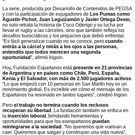
La serie, producida por Desarrollo de Contenidos de PEGSA
y con la participación de exjugadores de
Los Pumas como
Agustín Pichot, Juan Leguizamón y Javier Ortega Desio
,
no solo retrata la historia de Coco Oderigo y su lucha por
llevar el rugby a las cárceles, sino que también refleja los
desafíos burocráticos y los prejuicios que debió enfrentar.
“Es fácil generalizar cuando no se conoce, pero
cuando
entrás a la cárcel y mirás a los ojos a las personas,
entendés que todos merecen una segunda
oportunidad
”, afirmó Irigoin.
Hoy, Fundación Espartanos está
presente en 21 provincias
de Argentina y en países como Chile, Perú, España,
Kenia y El Salvador, con más de 2.500 jugadores activos
.
“Lo que empezó con 10 personas en San Martín hoy es un
movimiento global. Es increíble ver cómo el mensaje de los
Espartanos ha resonado en tantos lugares”, celebró Irigoin.
Pero
el trabajo no termina cuando los reclusos
recuperan su libertad
. La fundación también se enfoca en
la
inserción laboral
, brindando herramientas y
oportunidades para que los exespartanos
puedan
reintegrarse a la sociedad
. “No queremos que vuelvan a
caer. Queremos que salgan y construyan una vida nueva”,