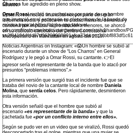
Charros
fue agredido en pleno show.
abusos.
Omar Rossi
recibió un cachetazo por parte de un hombre
Epstein, reconocido financista neoyorquino con gran
que irrumpió en el escenario en pleno show de la banda de
influencia social y política en la ciudad hasta su denuncia y
música tropical.https://alpha-app.tadevel-
condena por impulsar la prostitución a menores, se ahorcó
cdn.com/hostname/noticiasargentinas.com/api/v1/
en su cubículo carcelario del Centro Correccional
v=2f841944fdd87d36299908891afca73d&s=c34bbf883df1c6
Metropolitano en Manhattan en agosto del 2019.
Noticias Argentinas on Instagram: «😱Un hombre se subió al
escenario durante un show de “Los Charros” en General
Rodríguez y le pegó a Omar Rossi, su cantante. 👉El
agresor sería el representante de la banda que lo atacó por
presuntos “problemas internos”.»
La primera versión que surgió tras el incidente fue que se
trataba del novio de la cantante local de nombre
Daniela
Molina
, que
sentía celos
. Pero rápidamente, desmintieron
esta información.
Otra versión señaló que el hombre que subió al
escenario
«es representante de la banda»
y que la
cachetada fue
«por un conflicto interno entre ellos».
Según se pudo ver en un video que se viralizó, Rossi quedó
desconcertado tras el golpe, mientras que una mujer se