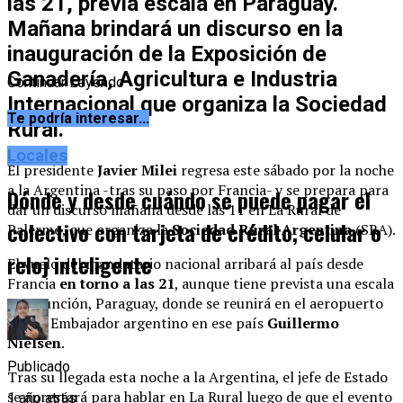
las 21, previa escala en Paraguay.
Mañana brindará un discurso en la
inauguración de la Exposición de
Ganadería, Agricultura e Industria
Continuar Leyendo
Internacional que organiza la Sociedad
Te podría interesar...
Rural.
Locales
El presidente
Javier Milei
regresa este sábado por la noche
a la Argentina -tras su paso por Francia- y se prepara para
Dónde y desde cuándo se puede pagar el
dar un discurso mañana desde las 11 en La Rural de
colectivo con tarjeta de crédito, celular o
Palermo, que organiza la
Sociedad Rural Argentina
(SRA).
reloj inteligente
El vuelo del mandatario nacional arribará al país desde
Francia
en torno a las 21
, aunque tiene prevista una escala
en Asunción, Paraguay, donde se reunirá en el aeropuerto
con el Embajador argentino en ese país
Guillermo
Nielsen
.
Publicado
Tras su llegada esta noche a la Argentina, el jefe de Estado
se aprestará para hablar en La Rural luego de que el evento
1 año atrás