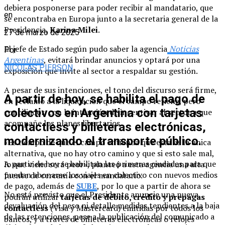
debiera posponerse para poder recibir al mandatario, que
en
se encontraba en Europa junto a la secretaria general de la
Presidencia,
Karina Milei
.
27 de marzo de 2025
El jefe de Estado según pudo saber la agencia
Noticias
Por
Argentinas
, evitará brindar anuncios y optará por una
NICOLAS PIERSON
exposición que invite al sector a respaldar su gestión.
A pesar de sus intenciones, el tono del discurso será firme,
A partir de hoy, se habilita el pago de
en reclamo a la liquidación que el campo retiene, pero
colectivos en Argentina con tarjetas
conciliador, con la intención de incentivar al sector a que
acompañe los planes libertarios.
contactless y billeteras electrónicas,
modernizando el transporte público.
«Es tiempo de que el campo entienda que esta es la única
alternativa, que no hay otro camino y que si esto sale mal,
A partir de hoy se habilitan las primeras ciudades para que
lo que viene será peor», planteó a esta agencia una alta
puedan abonarse los viajes en colectivo con nuevos medios
fuente de cercanía con el mandatario.
de pago, además de
SUBE
, por lo que a partir de ahora se
No está previsto que el Presidente anuncie una nueva
podrán utilizar
tarjetas de débito, crédito y prepagas
devaluación del peso ni detalle medidas tendientes a la baja
contactless
(Visa y Mastercard) emitidas por todos los
de las retenciones, pese a la publicación del comunicado a
bancos, y a través de billeteras electrónicas o relojes