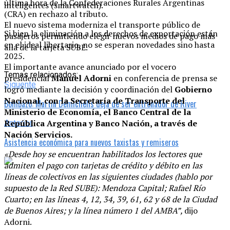
última hora de la Confederaciones Rurales Argentinas
inteligentes (smartwatch).
(CRA) en rechazo al tributo.
El nuevo sistema moderniza el transporte público de
Si bien la eliminación a los derechos de exportación están
pasajeros permitiendo elegir nuevos medios de pago más
en el ideal libertario, no se esperan novedades sino hasta
allá de la tarjeta SUBE.
2025.
El importante avance anunciado por el vocero
Temas relacionados:
presidencial
Manuel Adorni
en conferencia de prensa se
Siguente
logró mediante la decisión y coordinación del
Gobierno
Nacional, con la Secretaría de Transporte del
Bombazo: Martín Demichelis deja de ser entrenador de River
Ministerio de Economía, el Banco Central de la
República Argentina y Banco Nación, a través de
Anterior
Nación Servicios.
Asistencia económica para nuevos taxistas y remiseros
«Desde hoy se encuentran habilitados los lectores que
admiten el pago con tarjetas de crédito y débito en las
líneas de colectivos en las siguientes ciudades (hablo por
supuesto de la Red SUBE): Mendoza Capital; Rafael Río
Cuarto; en las líneas 4, 12, 34, 39, 61, 62 y 68 de la Ciudad
de Buenos Aires; y la línea número 1 del AMBA”,
dijo
Adorni.