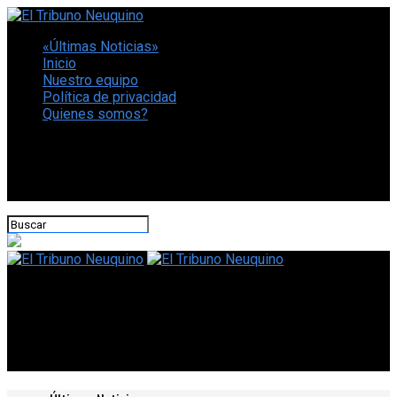
«Últimas Noticias»
Inicio
Nuestro equipo
Política de privacidad
Quienes somos?
CONECTATE CON NOSOTROS
El Tribuno Neuquino
Milei regresa esta noche al país y se prepara para participar
en la exposición de La Rural