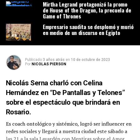
Mirtha Legrand protagonizó la promo
de House of the Dragon, la precuela de
Game of Thrones
Empresario saudita se desplomó y murió
en medio de un discurso en Egipto
Publicado
3 años atrás
en
10 de octubre de 2023
Por
NICOLAS PIERSON
Nicolás Serna charló con Celina
Hernández en “De Pantallas y Telones”
sobre el espectáculo que brindará en
Rosario.
Es coach ontológico y sistémico, logró ser influencer en
redes sociales y llegará a nuestra ciudad este sábado a
las 21 a la sala Lavardén con Mentiras sobre el Amor.