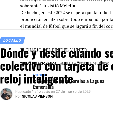
soberanía”, insistió Melella.
De hecho, en este 2022 se espera que la indust
producción en alza sobre todo empujada por la
el mundial de fútbol que se jugará a fin del cor
LOCALES
Dónde y desde cuándo se
EL DIARIO DEL FIN DEL MUNDO
colectivo con tarjeta de 
TEMAS RELACIONADOS:
MELELLA
TIERRA DEL FUEGO
reloj inteligente
ANTERIOR
Inauguraron las pasarelas a Laguna
Esmeralda
Publicado
1 año atrás
en
27 de marzo de 2025
Por
NICOLAS PIERSON