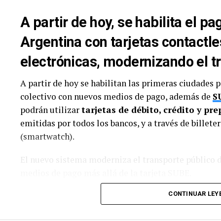
A partir de hoy, se habilita el p
Argentina con tarjetas contactles
electrónicas, modernizando el t
A partir de hoy se habilitan las primeras ciudades 
colectivo con nuevos medios de pago, además de
S
podrán utilizar
tarjetas de débito, crédito y pr
emitidas por todos los bancos, y a través de billeter
(smartwatch).
El nuevo sistema moderniza el transporte público 
medios de pago más allá de la tarjeta SUBE.
CONTINUAR LEY
El importante avance anunciado por el vocero pres
de prensa se logró mediante la decisión y coordina