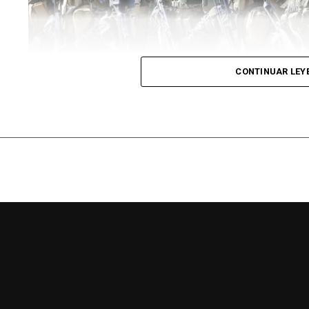
CONTINUAR LEY
El Ejército Argentino busca llenar vacantes en la provinci
El
Ejército Argentino
busca cubrir vacantes y ofrece
jóvenes entre 18 y 24 años. Los empleos serán en re
de Defensa de la Nación, donde tendrán todos los b
registrado.
Los dirigentes ceramistas aseguraron que el directo