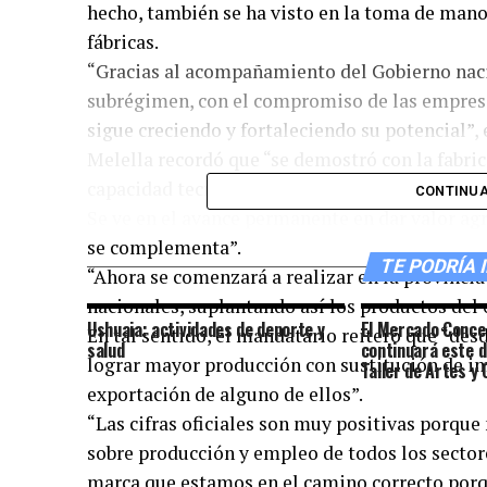
hecho, también se ha visto en la toma de mano 
fábricas.
“Gracias al acompañamiento del Gobierno nacio
subrégimen, con el compromiso de las empresas
sigue creciendo y fortaleciendo su potencial”, 
Melella recordó que “se demostró con la fabrica
capacidad tecnológica instalada en la industri
CONTINUA
Se ve en el avance permanente en dar valor ag
se complementa”.
TE PODRÍA 
“Ahora se comenzará a realizar en la provincia
nacionales, suplantando así los productos del e
Ushuaia: actividades de deporte y
El Mercado Conce
En tal sentido, el mandatario reiteró que “de
salud
continuará este d
lograr mayor producción con sustitución de i
Taller de Artes y 
exportación de alguno de ellos”.
“Las cifras oficiales son muy positivas porqu
sobre producción y empleo de todos los sectore
marca que estamos en el camino correcto porqu