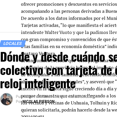
ofrecer promociones y descuentos en servicios 
acompañando a las personas derivadas a Bueno
De acuerdo a los datos informados por el Muni
Tarjetas activadas, “lo que manifiesta el acier
intendente Walter Vuoto y que la pudimos lleva
con gran compromiso y convencidos de que és
LOCALES
a las familias en su economía doméstica” indi
Dónde y desde cuándo se
Gustavo Ventura.
El funcionario recordó que “este programa naci
colectivo con tarjeta de 
económica de la provincia luego del impacto d
de acompañar a las familias generando benefi
reloj inteligente
ahorro en las compras locales”, y aseveró que 
interés en la tarjeta sigue creciendo día a día
porque demuestra que estamos llegando a los ve
Publicado
1 año atrás
en
27 de marzo de 2025
Por
NICOLAS PIERSON
los vecinos y vecinas de Ushuaia, Tolhuin y Río
quieran solicitarla, podrán hacerlo desde la
2901600491.