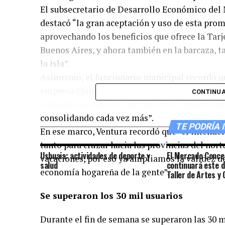
El subsecretario de Desarrollo Económico del
destacó “la gran aceptación y uso de esta pro
aprovechando los beneficios que ofrece la Tarj
Buenos Aires, y ahora también en la barcaza, ta
la isla”.
Asimismo, el funcionario municipal recordó que
empresa chilena, se observó una mayor demanda
CONTINUA
entendemos que esta herramienta generada por
consolidando cada vez más”.
TE PODRÍA 
En ese marco, Ventura recordó que “el intenden
tanto para cruzar hacia las provincias del nort
Ushuaia: actividades de deporte y
El Mercado Conce
vacaciones, por eso ya ampliamos la validez d
salud
continuará este d
economía hogareña de la gente”.
Taller de Artes y 
Se superaron los 30 mil usuarios
Durante el fin de semana se superaron las 30 m