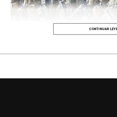
CONTINUAR LEY
El Ejército Argentino busca llenar vacantes en la provinci
El
Ejército Argentino
busca cubrir vacantes y ofrece
jóvenes entre 18 y 24 años. Los empleos serán en re
de Defensa de la Nación, donde tendrán todos los b
registrado.
Los dirigentes ceramistas aseguraron que el directo