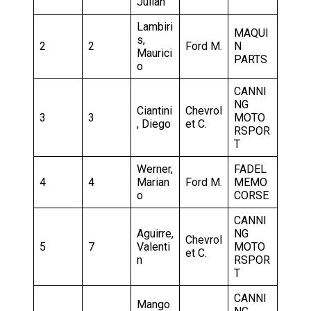
Julian
Lambiri
MAQUI
s,
2
2
Ford M.
N
Maurici
PARTS
o
CANNI
NG
Ciantini
Chevrol
3
3
MOTO
, Diego
et C.
RSPOR
T
Werner,
FADEL
4
4
Marian
Ford M.
MEMO
o
CORSE
CANNI
Aguirre,
NG
Chevrol
5
7
Valenti
MOTO
et C.
n
RSPOR
T
CANNI
Mango