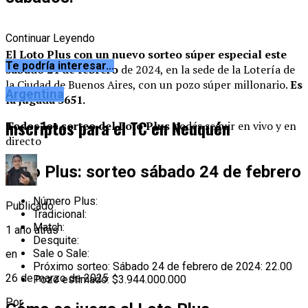
Continuar Leyendo
El Loto Plus con un nuevo sorteo súper especial
este
Te podría interesar...
sábado 24 de febrero
de 2024, en la sede de la Lotería de
la Ciudad de Buenos Aires, con un pozo súper millonario.
Es
Argentina
la jugada 3651.
Inscriptos para el TC en Neuquén
Todos los sorteo del Loto Plus
podés seguir en vivo y en
directo
Loto Plus: sorteo sábado 24 de febrero
Número Plus:
Publicado
Tradicional:
Match:
1 año atrás
Desquite:
Sale o Sale:
en
Próximo sorteo: Sábado 24 de febrero de 2024: 22.00
26 de marzo de 2025
Pozo estimado: $3.944.000.000
Por