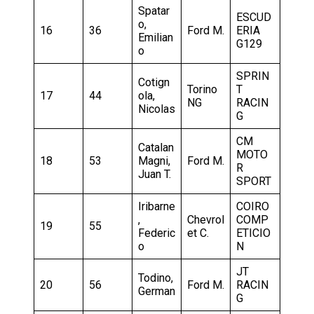
Spatar
ESCUD
o,
16
36
Ford M.
ERIA
Emilian
G129
o
SPRIN
Cotign
Torino
T
17
44
ola,
NG
RACIN
Nicolas
G
CM
Catalan
MOTO
18
53
Magni,
Ford M.
R
Juan T.
SPORT
Iribarne
COIRO
,
Chevrol
COMP
19
55
Federic
et C.
ETICIO
o
N
JT
Todino,
20
56
Ford M.
RACIN
German
G