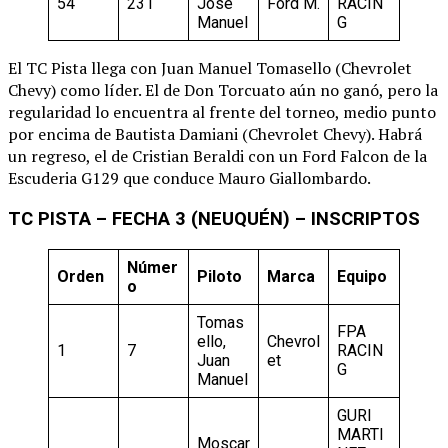
54
231
Jose
Ford M.
RACIN
Manuel
G
El TC Pista llega con Juan Manuel Tomasello (Chevrolet
Chevy) como líder. El de Don Torcuato aún no ganó, pero la
regularidad lo encuentra al frente del torneo, medio punto
por encima de Bautista Damiani (Chevrolet Chevy). Habrá
un regreso, el de Cristian Beraldi con un Ford Falcon de la
Escuderia G129 que conduce Mauro Giallombardo.
TC PISTA – FECHA 3 (NEUQUÉN) – INSCRIPTOS
Númer
Orden
Piloto
Marca
Equipo
o
Tomas
FPA
ello,
Chevrol
1
7
RACIN
Juan
et
G
Manuel
GURI
MARTI
Moscar