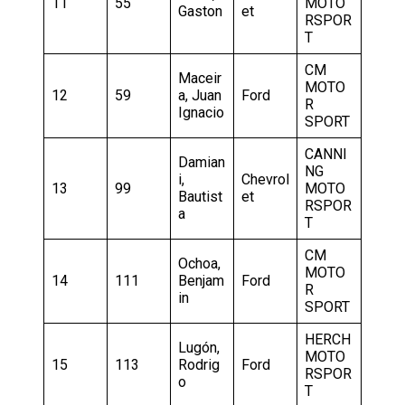
11
55
MOTO
Gaston
et
RSPOR
T
CM
Maceir
MOTO
12
59
a, Juan
Ford
R
Ignacio
SPORT
CANNI
Damian
NG
i,
Chevrol
13
99
MOTO
Bautist
et
RSPOR
a
T
CM
Ochoa,
MOTO
14
111
Benjam
Ford
R
in
SPORT
HERCH
Lugón,
MOTO
15
113
Rodrig
Ford
RSPOR
o
T