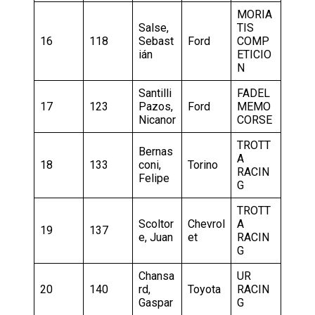
MORIA
Salse,
TIS
16
118
Sebast
Ford
COMP
ián
ETICIO
N
Santilli
FADEL
17
123
Pazos,
Ford
MEMO
Nicanor
CORSE
TROTT
Bernas
A
18
133
coni,
Torino
RACIN
Felipe
G
TROTT
Scoltor
Chevrol
A
19
137
e, Juan
et
RACIN
G
Chansa
UR
20
140
rd,
Toyota
RACIN
Gaspar
G