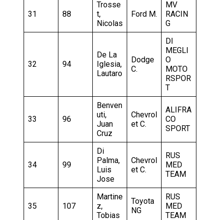
Trosse
MV
31
88
t,
Ford M.
RACIN
Nicolas
G
DI
MEGLI
De La
Dodge
O
32
94
Iglesia,
C.
MOTO
Lautaro
RSPOR
T
Benven
ALIFRA
uti,
Chevrol
33
96
CO
Juan
et C.
SPORT
Cruz
Di
RUS
Palma,
Chevrol
34
99
MED
Luis
et C.
TEAM
Jose
Martine
RUS
Toyota
35
107
z,
MED
NG
Tobias
TEAM