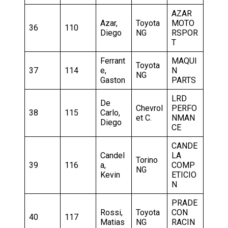
AZAR
Azar,
Toyota
MOTO
36
110
Diego
NG
RSPOR
T
Ferrant
MAQUI
Toyota
37
114
e,
N
NG
Gaston
PARTS
LRD
De
Chevrol
PERFO
38
115
Carlo,
et C.
NMAN
Diego
CE
CANDE
Candel
LA
Torino
39
116
a,
COMP
NG
Kevin
ETICIO
N
PRADE
Rossi,
Toyota
CON
40
117
Matias
NG
RACIN