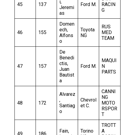
i,
45
137
Ford M.
RACIN
Jeremi
G
as
Domen
RUS
ech,
Toyota
46
155
MED
Alfons
NG
TEAM
o
De
Benedi
MAQUI
ctis,
47
157
Ford M.
N
Juan
PARTS
Bautist
a
CANNI
Alvarez
NG
,
Chevrol
48
172
MOTO
Santiag
et C.
RSPOR
o
T
TROTT
Fain,
Torino
A
49
186