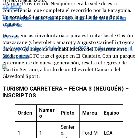
Temas relacionados:
«Parque Provincia de Neuquén» será la sede de esta
Siguente
competencia, que completa el recorrido por la Patagonia.
Un total de 54 autos componen la grilla de este fin de
Mirtha Legrand festejó sus 97 años junto a su familia e invitados
semana.
especiales
Dos ausencias «involuntarias» para esta cita: las de Gastón
Anterior
Mazzacane (Chevrolet Camaro) y Augusto Carinelli (Toyota
Horóscopo del sábado 24 de febrero de 2024: predicciones en salud,
Camry NG), luego de la inhabilitación del Departamento
dinero y amor
Médico de ACTC tras el golpe en El Calafate. Con un parque
enteramente de nueva generación, resalta el regreso de
Martín Serrano, a bordo de un Chevrolet Camaro del
Giavedoni Sport.
TURISMO CARRETERA – FECHA 3 (NEUQUÉN) –
INSCRIPTOS
Numer
Orden
Piloto
Marca
Equipo
o
Santer
1
1
o,
Ford M.
LCA