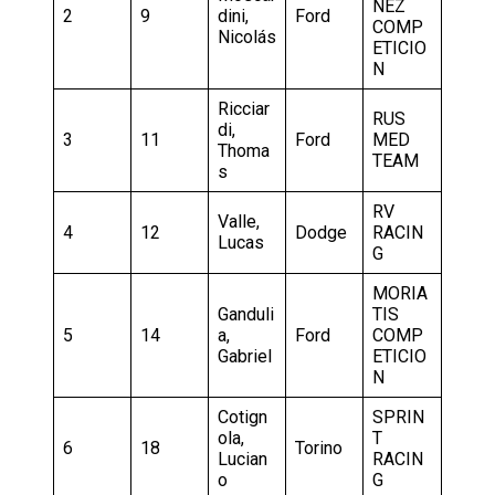
NEZ
2
9
dini,
Ford
COMP
Nicolás
ETICIO
N
Ricciar
RUS
di,
3
11
Ford
MED
Thoma
TEAM
s
RV
Valle,
4
12
Dodge
RACIN
Lucas
G
MORIA
Ganduli
TIS
5
14
a,
Ford
COMP
Gabriel
ETICIO
N
Cotign
SPRIN
ola,
T
6
18
Torino
Lucian
RACIN
o
G