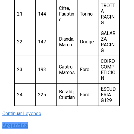
TROTT
Cifre,
A
21
144
Faustin
Torino
RACIN
o
G
GALAR
Dianda,
ZA
22
147
Dodge
Marco
RACIN
G
COIRO
Castro,
COMP
23
193
Ford
Marcos
ETICIO
N
ESCUD
Beraldi,
24
225
Ford
ERIA
Cristian
G129
Continuar Leyendo
Argentina