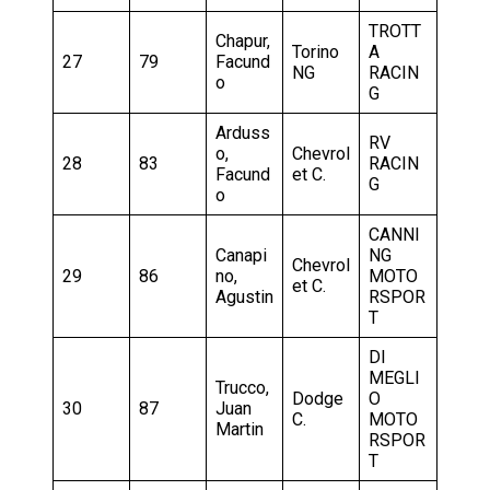
TROTT
Chapur,
Torino
A
27
79
Facund
NG
RACIN
o
G
Arduss
RV
o,
Chevrol
28
83
RACIN
Facund
et C.
G
o
CANNI
Canapi
NG
Chevrol
29
86
no,
MOTO
et C.
Agustin
RSPOR
T
DI
MEGLI
Trucco,
Dodge
O
30
87
Juan
C.
MOTO
Martin
RSPOR
T