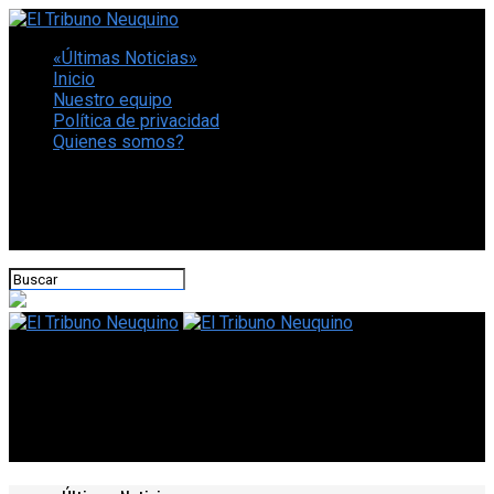
«Últimas Noticias»
Inicio
Nuestro equipo
Política de privacidad
Quienes somos?
CONECTATE CON NOSOTROS
El Tribuno Neuquino
Loto Plus: números ganadores del sorteo 3651 del sábado 24
de febrero