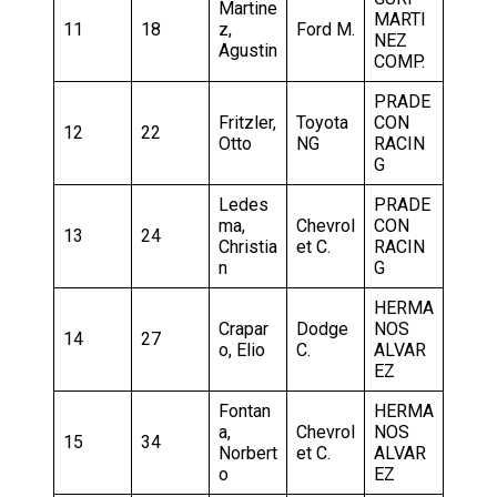
Martine
MARTI
11
18
z,
Ford M.
NEZ
Agustin
COMP.
PRADE
Fritzler,
Toyota
CON
12
22
Otto
NG
RACIN
G
Ledes
PRADE
ma,
Chevrol
CON
13
24
Christia
et C.
RACIN
n
G
HERMA
Crapar
Dodge
NOS
14
27
o, Elio
C.
ALVAR
EZ
Fontan
HERMA
a,
Chevrol
NOS
15
34
Norbert
et C.
ALVAR
o
EZ