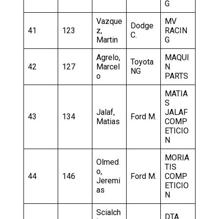
G
Vazque
MV
Dodge
41
123
z,
RACIN
C.
Martin
G
Agrelo,
MAQUI
Toyota
42
127
Marcel
N
NG
o
PARTS
MATIA
S
Jalaf,
JALAF
43
134
Ford M.
Matias
COMP
ETICIO
N
MORIA
Olmed
TIS
o,
44
146
Ford M.
COMP
Jeremi
ETICIO
as
N
Scialch
DTA