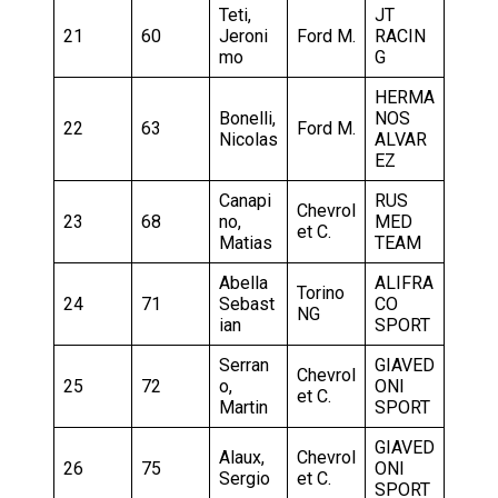
Teti,
JT
21
60
Jeroni
Ford M.
RACIN
mo
G
HERMA
Bonelli,
NOS
22
63
Ford M.
Nicolas
ALVAR
EZ
Canapi
RUS
Chevrol
23
68
no,
MED
et C.
Matias
TEAM
Abella
ALIFRA
Torino
24
71
Sebast
CO
NG
ian
SPORT
Serran
GIAVED
Chevrol
25
72
o,
ONI
et C.
Martin
SPORT
GIAVED
Alaux,
Chevrol
26
75
ONI
Sergio
et C.
SPORT