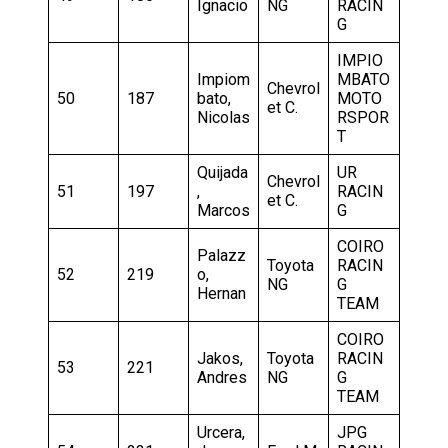
Ignacio
NG
RACIN
G
IMPIO
Impiom
MBATO
Chevrol
50
187
bato,
MOTO
et C.
Nicolas
RSPOR
T
Quijada
UR
Chevrol
51
197
,
RACIN
et C.
Marcos
G
COIRO
Palazz
Toyota
RACIN
52
219
o,
NG
G
Hernan
TEAM
COIRO
Jakos,
Toyota
RACIN
53
221
Andres
NG
G
TEAM
Urcera,
JPG