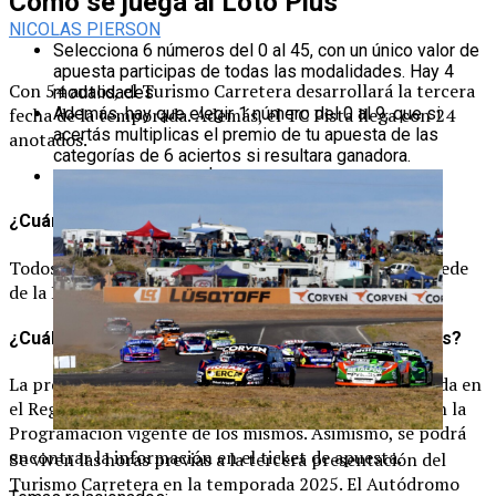
Cómo se juega al Loto Plus
NICOLAS PIERSON
Selecciona 6 números del 0 al 45, con un único valor de
apuesta participas de todas las modalidades. Hay 4
Con 54 autos, el Turismo Carretera desarrollará la tercera
modalidades
fecha de la temporada. Además, el TC Pista llega con 24
Además, hay que elegir 1 número del 0 al 9, que si
acertás multiplicas el premio de tu apuesta de las
anotados.
categorías de 6 aciertos si resultara ganadora.
Valor de la apuesta $200.
¿Cuándo se sortea el Loto Plus?
Todos los
miércoles y sábados a las 22 horas
en la sede
de la Lotería de la Ciudad de Buenos Aires.
¿Cuál es el plazo para cobrar un premio de Loto Plus?
La prescripción de los premios se encuentra establecida en
el Reglamento de cada uno de los juegos y detallada en la
Programación vigente de los mismos. Asimismo, se podrá
encontrar la información en el ticket de apuesta.
Se viven las horas previas a la tercera presentación del
Turismo Carretera en la temporada 2025. El Autódromo