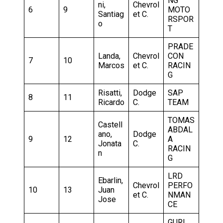
NG
ni,
Chevrol
6
9
MOTO
Santiag
et C.
RSPOR
o
T
PRADE
Landa,
Chevrol
CON
7
10
Marcos
et C.
RACIN
G
Risatti,
Dodge
SAP
8
11
Ricardo
C.
TEAM
TOMAS
Castell
ABDAL
ano,
Dodge
9
12
A
Jonata
C.
RACIN
n
G
LRD
Ebarlin,
Chevrol
PERFO
10
13
Juan
et C.
NMAN
Jose
CE
GURI