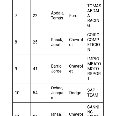
TOMAS
ABDAL
Abdala,
7
22
Ford
A
Tomás
RACIN
G
COIRO
Rasuk,
Chevrol
COMP
8
25
José
et
ETICIO
N
IMPIO
MBATO
Barrio,
Chevrol
9
41
MOTO
Jorge
et
RSPOR
T
Ochoa,
SAP
10
54
Joaquí
Dodge
TEAM
n
CANNI
NG
Iansa,
Chevrol