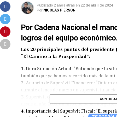
Publicado
2 años atrás
en
22 de abril de 2024
Por
NICOLAS PIERSON
Por Cadena Nacional el mand
logros del equipo económico
Los 20 principales puntos del presidente 
“El Camino a la Prosperidad”:
1.
Dura Situación Actual: “Entiendo que la sit
también que ya hemos recorrido más de la mit
2.
Anuncio de Superávit Financiero: “Quiero an
durante el mes de marzo un superávit financie
3.
Superávit como Hitos Históricos: “Este es el
CONTINUA
desde el año 2008, un hito que debe enorgullec
4.
Importancia del Superávit Fiscal: “El superá