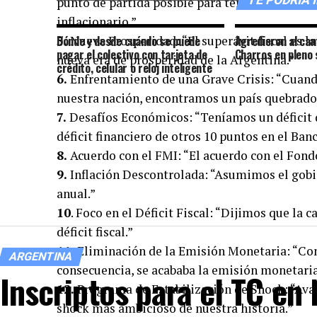
TE PODRÍA 
punto de partida posible para terminar de una 
inflacionario.”
5.
Dónde y desde cuándo se puede
Nueva Prosperidad: “El superávit fiscal es l
Agredieron al can
pagar el colectivo con tarjeta de
Charros en pleno
nueva era de prosperidad de la Argentina.”
crédito, celular o reloj inteligente
6.
Enfrentamiento de una Grave Crisis: “Cuan
nuestra nación, encontramos un país quebrado y
7.
Desafíos Económicos: “Teníamos un déficit d
déficit financiero de otros 10 puntos en el Ban
8.
Acuerdo con el FMI: “El acuerdo con el Fond
9.
Inflación Descontrolada: “Asumimos el gobie
anual.”
10
. Foco en el Déficit Fiscal: “Dijimos que la 
déficit fiscal.”
11.
Eliminación de la Emisión Monetaria: “Con n
ARGENTINA
consecuencia, se acababa la emisión monetaria 
Inscriptos para el TC en
12.
Programa de Estabilización de Shock: “Ava
shock más ambicioso de nuestra historia.”