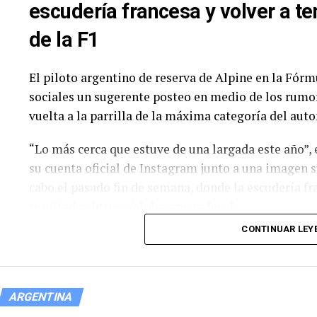
resalta el regreso de Martín Serrano, a bordo de u
escudería francesa y volver a ten
de la F1
TURISMO CARRETERA – FECHA 3 (
Orden
Numero
Piloto
El piloto argentino de reserva de Alpine en la Fórm
sociales un sugerente posteo en medio de los rumor
1
1
Santero, Julian
vuelta a la parrilla de la máxima categoría del au
2
2
Lambiris, Mauri
3
3
Ciantini, Diego
“Lo más cerca que estuve de una largada este año”, e
su cuenta oficial de Instagram junto a una imagen s
4
4
Werner, Marian
cabo el pasado fin de semana, donde la escudería f
resultados.https://alpha-app.tadevel-
5
7
Aguirre, Valenti
cdn.com/hostname/noticiasargentinas.com/
CONTINUAR LEY
v=a589787890b5a18d83f365a83dbd83f7&s=35848096
6
9
Mangoni, Santi
Franco Colapinto on Instagram: «Lo más cerca que e
ARGENTINA
7
10
Landa, Marcos
Sus dos corredores principales, el galo Pierre Gasly