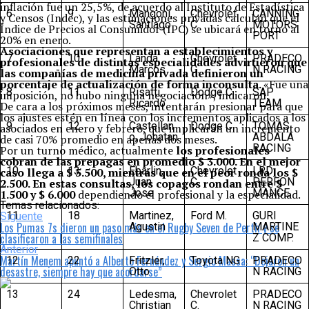
inflación fue un 25,5%, de acuerdo al Instituto de Estadística
6
9
Mangoni,
Chevrolet
CANNING
y Censos (Indec), y las estimaciones privadas calculan que el
Santiago
C.
MOTORS
Índice de Precios al Consumidor (IPC) se ubicará en torno al
PORT
20% en enero.
Asociaciones que representan a establecimientos y
7
10
Landa,
Chevrolet
PRADECO
profesionales de distintas especialidades advirtieron que
Marcos
C.
N RACING
las compañías de medicina privada definieron un
porcentaje de actualización de forma inconsulta.
«Fue una
8
11
Risatti,
Dodge C.
SAP
imposición, no hubo ninguna negociación», indicaron.
Ricardo
TEAM
De cara a los próximos meses, intentarán presionar para que
los ajustes estén en línea con los incrementos aplicados a los
9
12
Castellan
Dodge C.
TOMAS
asociados en enero y febrero, que implicarán un incremento
o, Jonatan
ABDALA
de casi 70% promedio en apenas dos meses.
RACING
Por un turno médico, actualmente
los profesionales
cobran de las prepagas en promedio $ 3.000. En el mejor
10
13
Ebarlin,
Chevrolet
LRD
caso llega a $ 5.500, mientras que en el peor ronda los $
Juan
C.
PERFON
2.500. En estas consultas, los copagos rondan entre $
Jose
MANCE
1.500 y $ 6.000
dependiendo el profesional y la especialidad.
Temas relacionados:
11
18
Martinez,
Ford M.
GURI
Siguente
Los Pumas 7s dieron un paso más en el Rugby Seven de Perth y se
Agustin
MARTINE
clasificaron a las semifinales
Z COMP.
Anterior
Martín Menem apuntó a Alberto Fernández y Sergio Massa: “Dejaron un
12
22
Fritzler,
Toyota NG
PRADECO
desastre, siempre hay que acordarse”
Otto
N RACING
13
24
Ledesma,
Chevrolet
PRADECO
Christian
C.
N RACING