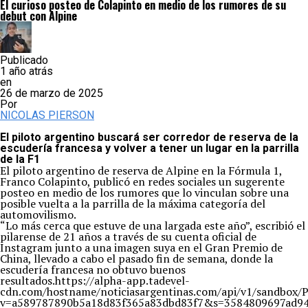
El curioso posteo de Colapinto en medio de los rumores de su
debut con Alpine
Publicado
1 año atrás
en
26 de marzo de 2025
Por
NICOLAS PIERSON
El piloto argentino buscará ser corredor de reserva de la
escudería francesa y volver a tener un lugar en la parrilla
de la F1
El piloto argentino de reserva de Alpine en la Fórmula 1,
Franco Colapinto, publicó en redes sociales un sugerente
posteo en medio de los rumores que lo vinculan sobre una
posible vuelta a la parrilla de la máxima categoría del
automovilismo.
“Lo más cerca que estuve de una largada este año”, escribió el
pilarense de 21 años a través de su cuenta oficial de
Instagram junto a una imagen suya en el Gran Premio de
China, llevado a cabo el pasado fin de semana, donde la
escudería francesa no obtuvo buenos
resultados.https://alpha-app.tadevel-
cdn.com/hostname/noticiasargentinas.com/api/v1/s
v=a589787890b5a18d83f365a83dbd83f7&s=3584809697ad94