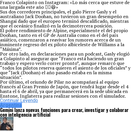
Franco Colapinto on Instagram: «Lo más cerca que estuve de
una largada este año ✌🏼😆»
Sus dos corredores principales, el galo Pierre Gasly y el
australiano Jack Doohan, no tuvieron un gran desempeño en
Shangai dado que el europeo terminó descalificado, mientras
que el oceánico finalizó en la decimotercera posición.
El pobre rendimiento de Alpine, especialmente el del propio
Doohan, tanto en el GP de Australia como en el del país
asiático, comenzaron a reavivar los rumores acerca de un
inminente regreso del ex piloto albiceleste de Williams a la
“Máxima”.
Por otro lado, en declaraciones para un podcast, Gasly elogió
a Colapinto al asegurar que “Franco está haciendo un gran
trabajo y espero verlo correr pronto”, aunque remarcó que
“todos los pilotos reserva quieren el asiento de los oficiales” y
que “Jack (Doohan) el año pasado estaba en la misma
situación”.
Por último, el oriundo de Pilar no acompañará al equipo
francés al Gran Premio de Japón, que tendrá lugar desde el 4
hasta el 6 de abril, ya que permanecerá en la sede ubicada en
Enstone, Inglaterra para realizar sesiones con el simulador.
Continuar Leyendo
Argentina
Gemini lanza nuevas funciones para crear, investigar y colaborar
con inteligencia artificial