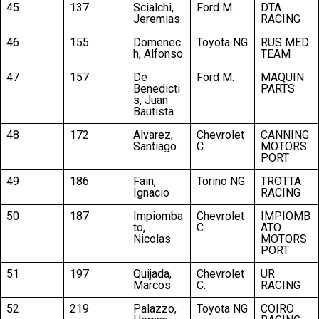
45
137
Scialchi,
Ford M.
DTA
Jeremias
RACING
46
155
Domenec
Toyota NG
RUS MED
h, Alfonso
TEAM
47
157
De
Ford M.
MAQUIN
Benedicti
PARTS
s, Juan
Bautista
48
172
Alvarez,
Chevrolet
CANNING
Santiago
C.
MOTORS
PORT
49
186
Fain,
Torino NG
TROTTA
Ignacio
RACING
50
187
Impiomba
Chevrolet
IMPIOMB
to,
C.
ATO
Nicolas
MOTORS
PORT
51
197
Quijada,
Chevrolet
UR
Marcos
C.
RACING
52
219
Palazzo,
Toyota NG
COIRO