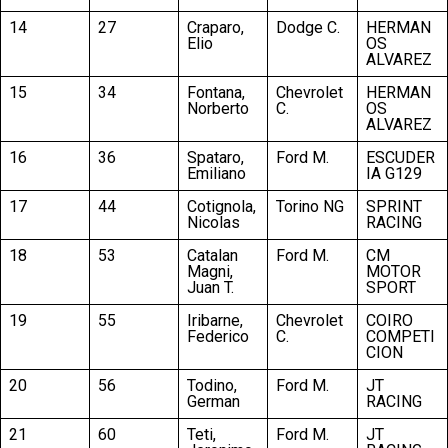
14
27
Craparo,
Dodge C.
HERMAN
Elio
OS
ALVAREZ
15
34
Fontana,
Chevrolet
HERMAN
Norberto
C.
OS
ALVAREZ
16
36
Spataro,
Ford M.
ESCUDER
Emiliano
IA G129
17
44
Cotignola,
Torino NG
SPRINT
Nicolas
RACING
18
53
Catalan
Ford M.
CM
Magni,
MOTOR
Juan T.
SPORT
19
55
Iribarne,
Chevrolet
COIRO
Federico
C.
COMPETI
CION
20
56
Todino,
Ford M.
JT
German
RACING
21
60
Teti,
Ford M.
JT