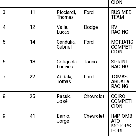
CION
3
11
Ricciardi,
Ford
RUS MED
Thomas
TEAM
4
12
Valle,
Dodge
RV
Lucas
RACING
5
14
Gandulia,
Ford
MORIATIS
Gabriel
COMPETI
CION
6
18
Cotignola,
Torino
SPRINT
Luciano
RACING
7
22
Abdala,
Ford
TOMAS
Tomás
ABDALA
RACING
8
25
Rasuk,
Chevrolet
COIRO
José
COMPETI
CION
9
41
Barrio,
Chevrolet
IMPIOMB
Jorge
ATO
MOTORS
PORT