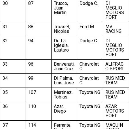
30
87
Trucco,
Dodge C.
DI
Juan
MEGLIO
Martin
MOTORS
PORT
31
88
Trosset,
Ford M.
MV
Nicolas
RACING
32
94
De La
Dodge C.
DI
Iglesia,
MEGLIO
Lautaro
MOTORS
PORT
33
96
Benvenuti,
Chevrolet
ALIFRAC
Juan Cruz
C.
O SPORT
34
99
Di Palma,
Chevrolet
RUS MED
Luis Jose
C.
TEAM
35
107
Martinez,
Toyota NG
RUS MED
Tobias
TEAM
36
110
Azar,
Toyota NG
AZAR
Diego
MOTORS
PORT
37
114
Ferrante,
Toyota NG
MAQUIN