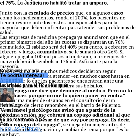
el 75%. La Justicia no habilitó tratar un amparo.
Junto con la
escalada de precios
que, en algunos casos
como los medicamentos, ronda el 200%, los pacientes no
tienen respiro ante los costos -indispensables para la
mayoría- que deben enfrentar para atender sus problemas de
salud.
Las empresas de medicina prepaga ya anunciaron que en el
primer bimestre del año las cuotas se dispararán un 76%
acumulado. El sablazo será del 40% para enero, a cobrarse en
febrero, y luego,
acumulativo
, se le sumará otro 26%. Si
alguien pagaba 100 mil pesos a fin de año, a principios de
marzo deberá desembolsar 176 mil. Asfixiante para la
mayoría.
A eso se suma que muchos médicos decidieron seguir
Continuar Leyendo
cobrando copagos para atender -en muchos casos hasta en
Te podría interesar...
negro-, por lo que los pacientes se encuentran ante una
Argentina
Inscriptos para el TC en Neuquén
situación desesperante que lacera sus bolsillos.
“La prepaga me dice que denuncie al médico. Pero no lo
voy a hacer, porque no me lo quiero poner en contra”
,
razona una mujer de 60 años en el consultorio de un
neurólogo de cierto renombre, en el barrio de Palermo.
Publicado
“A mí me el psicólogo me avisó que a partir de la
1 año atrás
próxima sesión, me cobrará un copago adicional al que
en
ya me cobraba a pesar de que voy por prepaga. Es decir,
26 de marzo de 2025
es un copago del copago”
, se queja otra mujer antes de
Por
poner cara de resignación y cambiar de tema porque “es lo
NICOLAS PIERSON
que hay”.