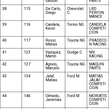
Gaston
PARTS
38
115
De Carlo,
Chevrolet
LRD
Diego
C.
PERFON
MANCE
39
116
Candela,
Torino NG
CANDELA
Kevin
COMPETI
CION
40
117
Rossi,
Toyota NG
PRADECO
Matias
N RACING
41
123
Vazquez,
Dodge C.
MV
Martin
RACING
42
127
Agrelo,
Toyota NG
MAQUIN
Marcelo
PARTS
43
134
Jalaf,
Ford M.
MATIAS
Matias
JALAF
COMPETI
CION
44
146
Olmedo,
Ford M.
MORIATIS
Jeremias
COMPETI
CION