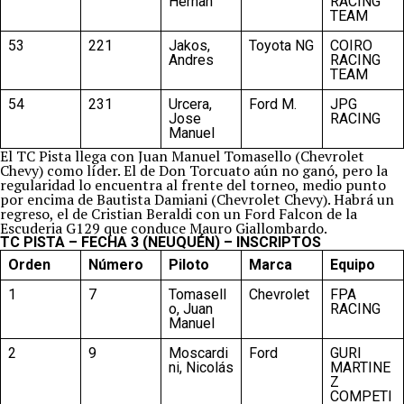
Hernan
RACING
TEAM
53
221
Jakos,
Toyota NG
COIRO
Andres
RACING
TEAM
54
231
Urcera,
Ford M.
JPG
Jose
RACING
Manuel
El TC Pista llega con Juan Manuel Tomasello (Chevrolet
Chevy) como líder. El de Don Torcuato aún no ganó, pero la
regularidad lo encuentra al frente del torneo, medio punto
por encima de Bautista Damiani (Chevrolet Chevy). Habrá un
regreso, el de Cristian Beraldi con un Ford Falcon de la
Escuderia G129 que conduce Mauro Giallombardo.
TC PISTA – FECHA 3 (NEUQUÉN) – INSCRIPTOS
Orden
Número
Piloto
Marca
Equipo
1
7
Tomasell
Chevrolet
FPA
o, Juan
RACING
Manuel
2
9
Moscardi
Ford
GURI
ni, Nicolás
MARTINE
Z
COMPETI