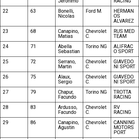
Jeronimo
RACING
22
63
Bonelli,
Ford M.
HERMAN
Nicolas
OS
ALVAREZ
23
68
Canapino,
Chevrolet
RUS MED
Matias
C.
TEAM
24
71
Abella
Torino NG
ALIFRAC
Sebastian
O SPORT
25
72
Serrano,
Chevrolet
GIAVEDO
Martin
C.
NI SPORT
26
75
Alaux,
Chevrolet
GIAVEDO
Sergio
C.
NI SPORT
27
79
Chapur,
Torino NG
TROTTA
Facundo
RACING
28
83
Ardusso,
Chevrolet
RV
Facundo
C.
RACING
29
86
Canapino,
Chevrolet
CANNING
Agustin
C.
MOTORS
PORT