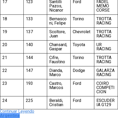
17
123
Santilli
Ford
FADEL
Pazos,
MEMO
Nicanor
CORSE
18
133
Bernasco
Torino
TROTTA
ni, Felipe
RACING
19
137
Scoltore,
Chevrolet
TROTTA
Juan
RACING
20
140
Chansard,
Toyota
UR
Gaspar
RACING
21
144
Cifre,
Torino
TROTTA
Faustino
RACING
22
147
Dianda,
Dodge
GALARZA
Marco
RACING
23
193
Castro,
Ford
COIRO
Marcos
COMPETI
CION
24
225
Beraldi,
Ford
ESCUDER
Cristian
IA G129
Continuar Leyendo
Argentina