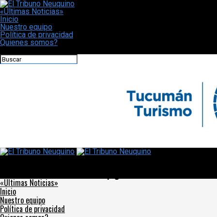
«Últimas Noticias»
Inicio
Nuestro equipo
Política de privacidad
Quienes somos?
CONECTATE CON NOSOTROS
El Tribuno Neuquino
Las prepagas suben 76% en el primer bimestre y aún así los
médicos cobran cada vez más copagos
«Últimas Noticias»
Inicio
Nuestro equipo
Política de privacidad