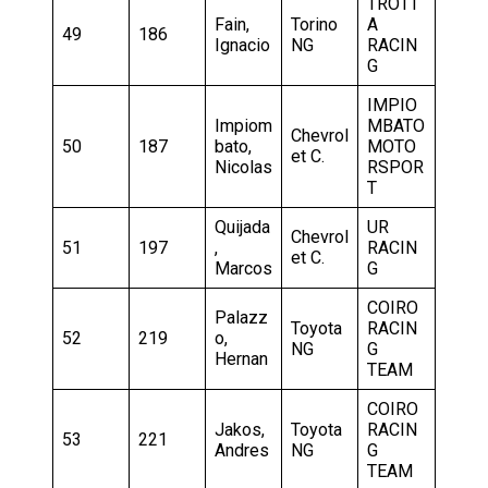
TROTT
Fain,
Torino
A
49
186
Ignacio
NG
RACIN
G
IMPIO
Impiom
MBATO
Chevrol
50
187
bato,
MOTO
et C.
Nicolas
RSPOR
T
Quijada
UR
Chevrol
51
197
,
RACIN
et C.
Marcos
G
COIRO
Palazz
Toyota
RACIN
52
219
o,
NG
G
Hernan
TEAM
COIRO
Jakos,
Toyota
RACIN
53
221
Andres
NG
G
TEAM