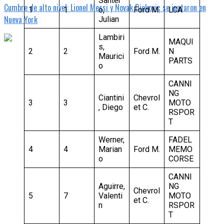
Santer
Cumbre de alto nivel: Lionel Messi y Novak Djokovic se juntaron en
1
1
o,
Ford M.
LCA
Nueva York
Julian
Lambiri
MAQUI
s,
2
2
Ford M.
N
Maurici
PARTS
o
CANNI
NG
Ciantini
Chevrol
3
3
MOTO
, Diego
et C.
RSPOR
T
Werner,
FADEL
4
4
Marian
Ford M.
MEMO
o
CORSE
CANNI
Aguirre,
NG
Chevrol
5
7
Valenti
MOTO
et C.
n
RSPOR
T