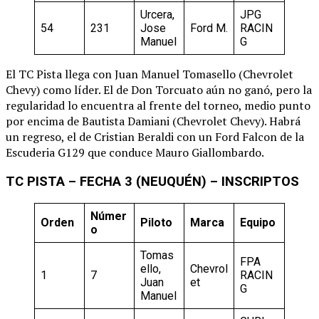
Urcera,
JPG
54
231
Jose
Ford M.
RACIN
Manuel
G
El TC Pista llega con Juan Manuel Tomasello (Chevrolet
Chevy) como líder. El de Don Torcuato aún no ganó, pero la
regularidad lo encuentra al frente del torneo, medio punto
por encima de Bautista Damiani (Chevrolet Chevy). Habrá
un regreso, el de Cristian Beraldi con un Ford Falcon de la
Escuderia G129 que conduce Mauro Giallombardo.
TC PISTA – FECHA 3 (NEUQUÉN) – INSCRIPTOS
Númer
Orden
Piloto
Marca
Equipo
o
Tomas
FPA
ello,
Chevrol
1
7
RACIN
Juan
et
G
Manuel