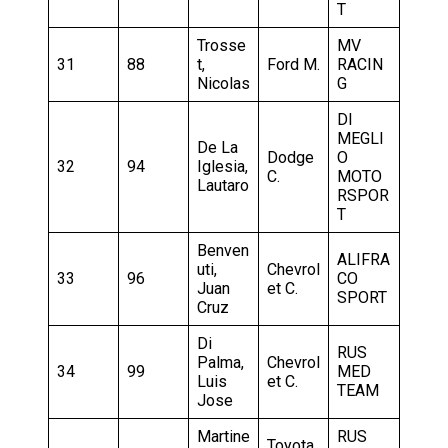
T
Trosse
MV
31
88
t,
Ford M.
RACIN
Nicolas
G
DI
MEGLI
De La
Dodge
O
32
94
Iglesia,
C.
MOTO
Lautaro
RSPOR
T
Benven
ALIFRA
uti,
Chevrol
33
96
CO
Juan
et C.
SPORT
Cruz
Di
RUS
Palma,
Chevrol
34
99
MED
Luis
et C.
TEAM
Jose
Martine
RUS
Toyota