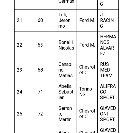
German
G
Teti,
JT
21
60
Jeroni
Ford M.
RACIN
mo
G
HERMA
Bonelli,
NOS
22
63
Ford M.
Nicolas
ALVAR
EZ
Canapi
RUS
Chevrol
23
68
no,
MED
et C.
Matias
TEAM
Abella
ALIFRA
Torino
24
71
Sebast
CO
NG
ian
SPORT
Serran
GIAVED
Chevrol
25
72
o,
ONI
et C.
Martin
SPORT
GIAVED
Alaux,
Chevrol