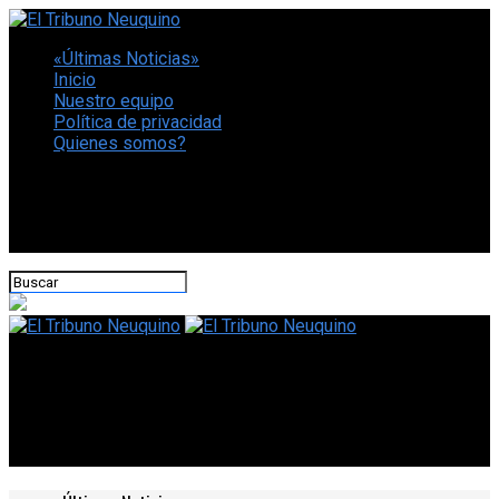
«Últimas Noticias»
Inicio
Nuestro equipo
Política de privacidad
Quienes somos?
CONECTATE CON NOSOTROS
El Tribuno Neuquino
La FIFA suspendió temporalmente a Rubiales por el beso no
consentido a la futbolista española