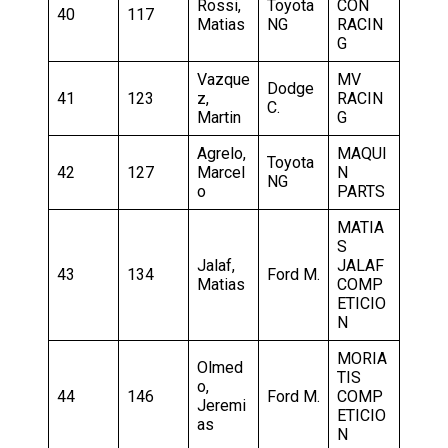
Rossi,
Toyota
CON
40
117
Matias
NG
RACIN
G
Vazque
MV
Dodge
41
123
z,
RACIN
C.
Martin
G
Agrelo,
MAQUI
Toyota
42
127
Marcel
N
NG
o
PARTS
MATIA
S
Jalaf,
JALAF
43
134
Ford M.
Matias
COMP
ETICIO
N
MORIA
Olmed
TIS
o,
44
146
Ford M.
COMP
Jeremi
ETICIO
as
N