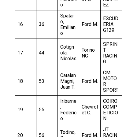
o
EZ
Spatar
ESCUD
o,
16
36
Ford M.
ERIA
Emilian
G129
o
SPRIN
Cotign
Torino
T
17
44
ola,
NG
RACIN
Nicolas
G
CM
Catalan
MOTO
18
53
Magni,
Ford M.
R
Juan T.
SPORT
Iribarne
COIRO
,
Chevrol
COMP
19
55
Federic
et C.
ETICIO
o
N
JT
Todino,
20
56
Ford M.
RACIN