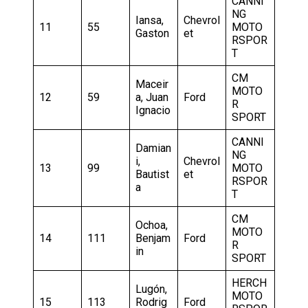
CANNI
NG
Iansa,
Chevrol
11
55
MOTO
Gaston
et
RSPOR
T
CM
Maceir
MOTO
12
59
a, Juan
Ford
R
Ignacio
SPORT
CANNI
Damian
NG
i,
Chevrol
13
99
MOTO
Bautist
et
RSPOR
a
T
CM
Ochoa,
MOTO
14
111
Benjam
Ford
R
in
SPORT
HERCH
Lugón,
MOTO
15
113
Rodrig
Ford