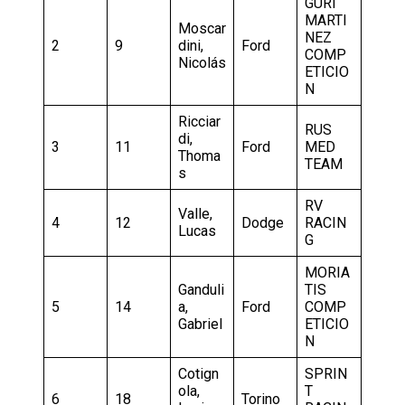
GURI
MARTI
Moscar
NEZ
2
9
dini,
Ford
COMP
Nicolás
ETICIO
N
Ricciar
RUS
di,
3
11
Ford
MED
Thoma
TEAM
s
RV
Valle,
4
12
Dodge
RACIN
Lucas
G
MORIA
Ganduli
TIS
5
14
a,
Ford
COMP
Gabriel
ETICIO
N
Cotign
SPRIN
ola,
T
6
18
Torino