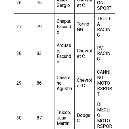
26
75
ONI
Sergio
et C.
SPORT
TROTT
Chapur,
Torino
A
27
79
Facund
NG
RACIN
o
G
Arduss
RV
o,
Chevrol
28
83
RACIN
Facund
et C.
G
o
CANNI
Canapi
NG
Chevrol
29
86
no,
MOTO
et C.
Agustin
RSPOR
T
DI
MEGLI
Trucco,
Dodge
O
30
87
Juan
C.
MOTO
Martin
RSPOR