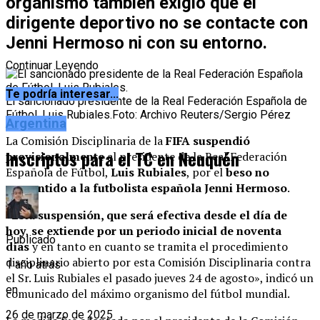
organismo también exigió que el
dirigente deportivo no se contacte con
Jenni Hermoso ni con su entorno.
Continuar Leyendo
Te podría interesar...
El sancionado presidente de la Real Federación Española de
Fútbol, Luis Rubiales.
Foto: Archivo Reuters/Sergio Pérez
Argentina
La Comisión Disciplinaria de la
FIFA suspendió
Inscriptos para el TC en Neuquén
provisionalmente
al presidente de la Real Federación
Española de Fútbol,
Luis Rubiales
, por el
beso no
consentido a la futbolista española Jenni Hermoso
.
«Esta suspensión, que será efectiva desde el día de
hoy
,
se extiende por un periodo inicial de noventa
Publicado
días
y en tanto en cuanto se tramita el procedimiento
disciplinario abierto por esta Comisión Disciplinaria contra
1 año atrás
el Sr. Luis Rubiales el pasado jueves 24 de agosto», indicó un
en
comunicado del máximo organismo del fútbol mundial.
26 de marzo de 2025