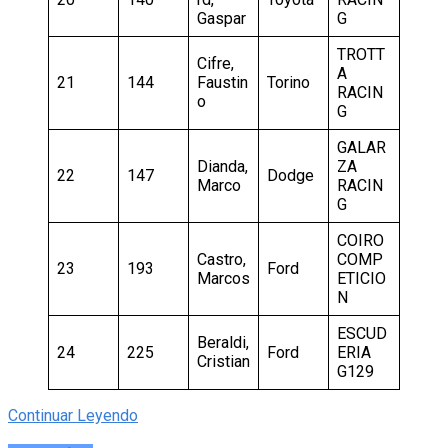
Gaspar
G
TROTT
Cifre,
A
21
144
Faustin
Torino
RACIN
o
G
GALAR
Dianda,
ZA
22
147
Dodge
Marco
RACIN
G
COIRO
Castro,
COMP
23
193
Ford
Marcos
ETICIO
N
ESCUD
Beraldi,
24
225
Ford
ERIA
Cristian
G129
Continuar Leyendo