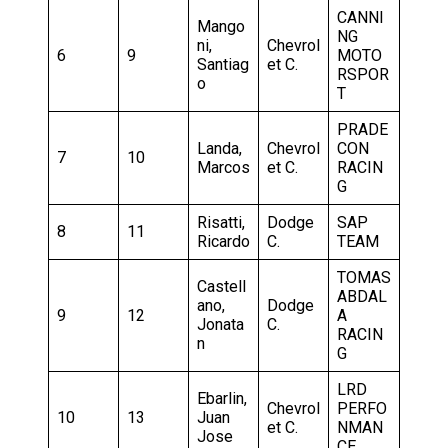
CANNI
Mango
NG
ni,
Chevrol
6
9
MOTO
Santiag
et C.
RSPOR
o
T
PRADE
Landa,
Chevrol
CON
7
10
Marcos
et C.
RACIN
G
Risatti,
Dodge
SAP
8
11
Ricardo
C.
TEAM
TOMAS
Castell
ABDAL
ano,
Dodge
9
12
A
Jonata
C.
RACIN
n
G
LRD
Ebarlin,
Chevrol
PERFO
10
13
Juan
et C.
NMAN
Jose
CE