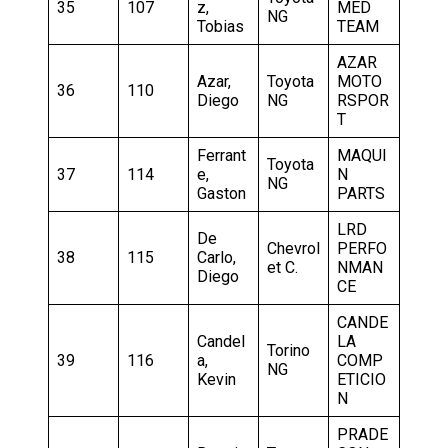
35
107
z,
MED
NG
Tobias
TEAM
AZAR
Azar,
Toyota
MOTO
36
110
Diego
NG
RSPOR
T
Ferrant
MAQUI
Toyota
37
114
e,
N
NG
Gaston
PARTS
LRD
De
Chevrol
PERFO
38
115
Carlo,
et C.
NMAN
Diego
CE
CANDE
Candel
LA
Torino
39
116
a,
COMP
NG
Kevin
ETICIO
N
PRADE