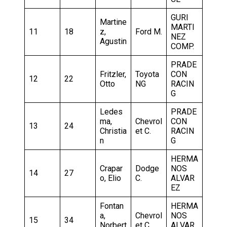
GURI
Martine
MARTI
11
18
z,
Ford M.
NEZ
Agustin
COMP.
PRADE
Fritzler,
Toyota
CON
12
22
Otto
NG
RACIN
G
Ledes
PRADE
ma,
Chevrol
CON
13
24
Christia
et C.
RACIN
n
G
HERMA
Crapar
Dodge
NOS
14
27
o, Elio
C.
ALVAR
EZ
Fontan
HERMA
a,
Chevrol
NOS
15
34
Norbert
et C.
ALVAR