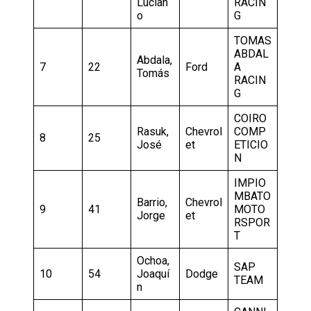
Lucian
RACIN
o
G
TOMAS
ABDAL
Abdala,
7
22
Ford
A
Tomás
RACIN
G
COIRO
Rasuk,
Chevrol
COMP
8
25
José
et
ETICIO
N
IMPIO
MBATO
Barrio,
Chevrol
9
41
MOTO
Jorge
et
RSPOR
T
Ochoa,
SAP
10
54
Joaquí
Dodge
TEAM
n