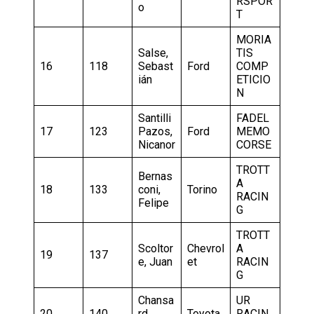
RSPOR
o
T
MORIA
Salse,
TIS
16
118
Sebast
Ford
COMP
ián
ETICIO
N
Santilli
FADEL
17
123
Pazos,
Ford
MEMO
Nicanor
CORSE
TROTT
Bernas
A
18
133
coni,
Torino
RACIN
Felipe
G
TROTT
Scoltor
Chevrol
A
19
137
e, Juan
et
RACIN
G
Chansa
UR
20
140
rd,
Toyota
RACIN