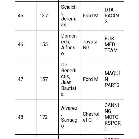
Scialch
DTA
i,
45
137
Ford M.
RACIN
Jeremi
G
as
Domen
RUS
ech,
Toyota
46
155
MED
Alfons
NG
TEAM
o
De
Benedi
MAQUI
ctis,
47
157
Ford M.
N
Juan
PARTS
Bautist
a
CANNI
Alvarez
NG
,
Chevrol
48
172
MOTO
Santiag
et C.
RSPOR
o
T