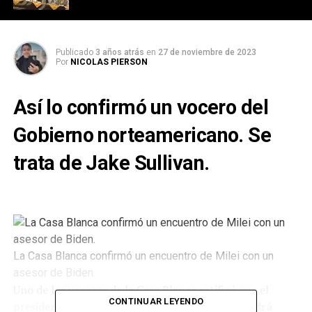
Publicado
3 años atrás
en
27 de noviembre de 2023
Por
NICOLAS PIERSON
Así lo confirmó un vocero del
Gobierno norteamericano. Se
trata de Jake Sullivan.
La Casa Blanca confirmó un encuentro de Milei con un
asesor de Biden.
Uno de los voceros de la Casa Blanca ratificó que el
CONTINUAR LEYENDO
presidente de Estados Unidos,
Joe Biden, no podrá