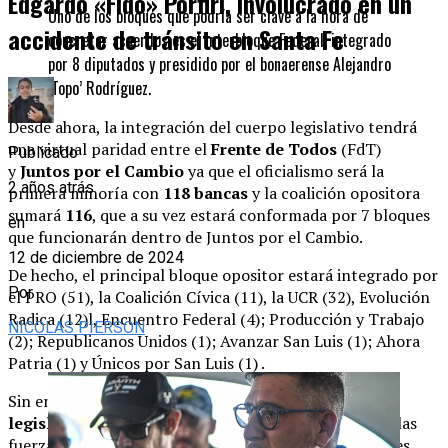
Edgardo «Fido» Porfiri, involucrado en un
Uno de los bloques que podría ser clave a la hora de
accidente de tránsito en Santa Fe
concretar acuerdos es el Interbloque Federal, integrado
por 8 diputados y presidido por el bonaerense Alejandro
‘Topo’ Rodríguez.
Desde ahora, la integración del cuerpo legislativo tendrá
una virtual paridad entre el
Frente de Todos
(FdT)
Publicado
y
Juntos por el Cambio
ya que el oficialismo será la
2 años atrás
primera minoría con
118 bancas
y la coalición opositora
sumará
116
, que a su vez estará conformada por 7 bloques
en
que funcionarán dentro de Juntos por el Cambio.
12 de diciembre de 2024
De hecho, el principal bloque opositor estará integrado por
Por
el PRO (51), la Coalición Cívica (11), la UCR (32), Evolución
Radica (12)l, Encuentro Federal (4); Producción y Trabajo
NICOLAS PIERSON
(2); Republicanos Unidos (1); Avanzar San Luis (1); Ahora
Patria (1) y Únicos por San Luis (1) .
Sin embargo, también tendrán un rol central los
23
legisladores del resto de las bancadas
, en especial las
fuerzas políticas que responden a partidos provinciales,