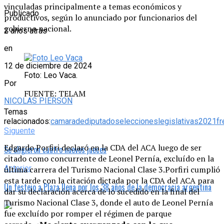
vinculadas principalmente a temas económicos y
Publicado
productivos, según lo anunciado por funcionarios del
gobierno nacional.
2 años atrás
en
12 de diciembre de 2024
Foto: Leo Vaca.
Por
FUENTE: TELAM
NICOLAS PIERSON
Temas
relacionados:
camaradediputados
eleccioneslegislativas2021
f
Siguente
Edgardo Porfiri declaró en la CDA del ACA luego de ser
Se eligieron cuatro nuevos jueces
citado como concurrente de Leonel Pernía, excluído en la
Anterior
última carrera del Turismo Nacional Clase 3.Porfiri cumplió
esta tarde con la citación dictada por la CDA del ACA para
Un festejo a Plaza llena por los 38 años de la democracia argentina
dar su declaración acerca de lo sucedido en la final del
Turismo Nacional Clase 3, donde el auto de Leonel Pernía
fue excluído por romper el régimen de parque