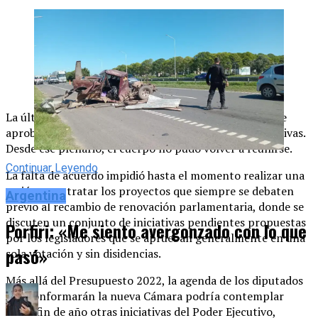
Más allá del Presupuesto 2022, la agenda de los
diputados que conformarán la nueva Cámara podría
contemplar hasta fin de año otras iniciativas del Poder
Ejecutivo, vinculadas principalmente a temas económicos
y productivos.
La
última sesión fue el pasado 26 de octubre cuando se
aprobó la ley de Etiquetado Frontal entre otras iniciativas.
Desde ese plenario, el cuerpo no pudo volver a reunirse.
Continuar Leyendo
La falta de acuerdo impidió hasta el momento realizar una
sesión para tratar los proyectos que siempre se debaten
Argentina
previo al recambio de renovación parlamentaria, donde se
discuten un conjunto de iniciativas pendientes propuestas
Porfiri: «Me siento avergonzado con lo que
por los legisladores que se aprueban generalmente en una
pasó»
sola votación y sin disidencias.
Más allá del Presupuesto 2022, la agenda de los diputados
que conformarán la nueva Cámara podría contemplar
hasta fin de año otras iniciativas del Poder Ejecutivo,