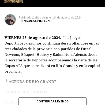
Publicado
2 años atrás
en
24 de agosto de 2024
Por
NICOLAS PIERSON
VIERNES 23 de agosto de 2024.-
Los Juegos
Deportivos Fueguinos continúan desarrollándose en las
tres ciudades de la provincia con partidos de Futsal,
Newcom, Básquet, Hockey y Bádminton. Además desde
la secretaría de Deportes acompañamos la visita de las
Copas AFA que se realizará en Río Grande y en la capital
provincial.
AGENDA DE RIO GRANDE
SÁBADO 24 DE AGOSTO
13:00 A 17:00 | JUEGOS FUEGUINOS FINAL LOCAL
CONTINUAR LEYENDO