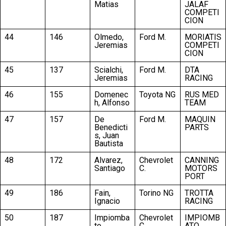
Matias
JALAF
COMPETI
CION
44
146
Olmedo,
Ford M.
MORIATIS
Jeremias
COMPETI
CION
45
137
Scialchi,
Ford M.
DTA
Jeremias
RACING
46
155
Domenec
Toyota NG
RUS MED
h, Alfonso
TEAM
47
157
De
Ford M.
MAQUIN
Benedicti
PARTS
s, Juan
Bautista
48
172
Alvarez,
Chevrolet
CANNING
Santiago
C.
MOTORS
PORT
49
186
Fain,
Torino NG
TROTTA
Ignacio
RACING
50
187
Impiomba
Chevrolet
IMPIOMB
to,
C.
ATO