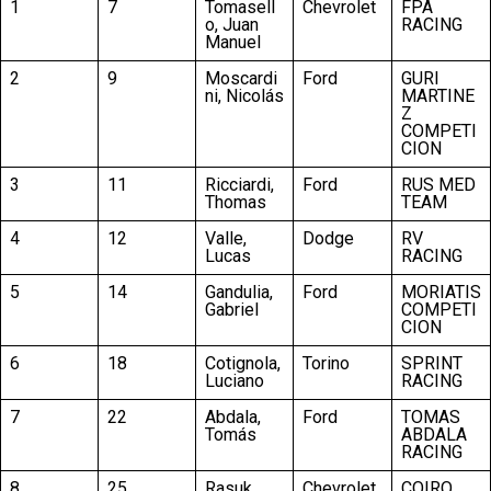
1
7
Tomasell
Chevrolet
FPA
o, Juan
RACING
Manuel
2
9
Moscardi
Ford
GURI
ni, Nicolás
MARTINE
Z
COMPETI
CION
3
11
Ricciardi,
Ford
RUS MED
Thomas
TEAM
4
12
Valle,
Dodge
RV
Lucas
RACING
5
14
Gandulia,
Ford
MORIATIS
Gabriel
COMPETI
CION
6
18
Cotignola,
Torino
SPRINT
Luciano
RACING
7
22
Abdala,
Ford
TOMAS
Tomás
ABDALA
RACING
8
25
Rasuk,
Chevrolet
COIRO