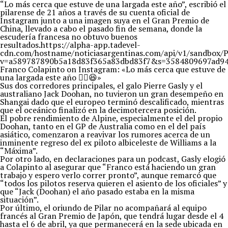
“Lo más cerca que estuve de una largada este año”, escribió el
pilarense de 21 años a través de su cuenta oficial de
Instagram junto a una imagen suya en el Gran Premio de
China, llevado a cabo el pasado fin de semana, donde la
escudería francesa no obtuvo buenos
resultados.https://alpha-app.tadevel-
cdn.com/hostname/noticiasargentinas.com/api/v1/s
v=a589787890b5a18d83f365a83dbd83f7&s=3584809697ad94
Franco Colapinto on Instagram: «Lo más cerca que estuve de
una largada este año ✌🏼😆»
Sus dos corredores principales, el galo Pierre Gasly y el
australiano Jack Doohan, no tuvieron un gran desempeño en
Shangai dado que el europeo terminó descalificado, mientras
que el oceánico finalizó en la decimotercera posición.
El pobre rendimiento de Alpine, especialmente el del propio
Doohan, tanto en el GP de Australia como en el del país
asiático, comenzaron a reavivar los rumores acerca de un
inminente regreso del ex piloto albiceleste de Williams a la
“Máxima”.
Por otro lado, en declaraciones para un podcast, Gasly elogió
a Colapinto al asegurar que “Franco está haciendo un gran
trabajo y espero verlo correr pronto”, aunque remarcó que
“todos los pilotos reserva quieren el asiento de los oficiales” y
que “Jack (Doohan) el año pasado estaba en la misma
situación”.
Por último, el oriundo de Pilar no acompañará al equipo
francés al Gran Premio de Japón, que tendrá lugar desde el 4
hasta el 6 de abril, ya que permanecerá en la sede ubicada en