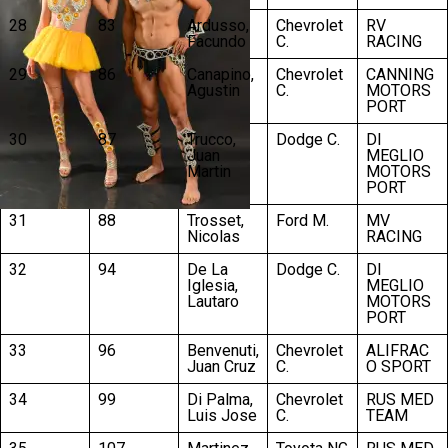
28
83
Ardusso,
Chevrolet
RV
Facundo
C.
RACING
29
86
Canapino,
Chevrolet
CANNING
Agustin
C.
MOTORS
PORT
30
87
Trucco,
Dodge C.
DI
Juan
MEGLIO
Martin
MOTORS
PORT
31
88
Trosset,
Ford M.
MV
Nicolas
RACING
32
94
De La
Dodge C.
DI
Iglesia,
MEGLIO
Lautaro
MOTORS
PORT
33
96
Benvenuti,
Chevrolet
ALIFRAC
Juan Cruz
C.
O SPORT
34
99
Di Palma,
Chevrolet
RUS MED
Luis Jose
C.
TEAM