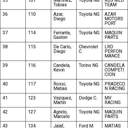
35
107
Martinez,
Toyota NG
RUS MED
Tobias
TEAM
36
110
Azar,
Toyota NG
AZAR
Diego
MOTORS
PORT
37
114
Ferrante,
Toyota NG
MAQUIN
Gaston
PARTS
38
115
De Carlo,
Chevrolet
LRD
Diego
C.
PERFON
MANCE
39
116
Candela,
Torino NG
CANDELA
Kevin
COMPETI
CION
40
117
Rossi,
Toyota NG
PRADECO
Matias
N RACING
41
123
Vazquez,
Dodge C.
MV
Martin
RACING
42
127
Agrelo,
Toyota NG
MAQUIN
Marcelo
PARTS
43
134
Jalaf,
Ford M.
MATIAS