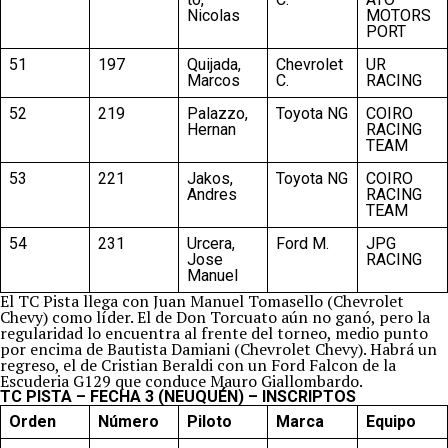
Nicolas
MOTORS
PORT
51
197
Quijada,
Chevrolet
UR
Marcos
C.
RACING
52
219
Palazzo,
Toyota NG
COIRO
Hernan
RACING
TEAM
53
221
Jakos,
Toyota NG
COIRO
Andres
RACING
TEAM
54
231
Urcera,
Ford M.
JPG
Jose
RACING
Manuel
El TC Pista llega con Juan Manuel Tomasello (Chevrolet
Chevy) como líder. El de Don Torcuato aún no ganó, pero la
regularidad lo encuentra al frente del torneo, medio punto
por encima de Bautista Damiani (Chevrolet Chevy). Habrá un
regreso, el de Cristian Beraldi con un Ford Falcon de la
Escuderia G129 que conduce Mauro Giallombardo.
TC PISTA – FECHA 3 (NEUQUÉN) – INSCRIPTOS
Orden
Número
Piloto
Marca
Equipo