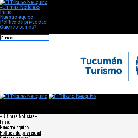
«Últimas Noticias»
Inicio
Nuestro equipo
Política de privacidad
Quienes somos?
CONECTATE CON NOSOTROS
El Tribuno Neuquino
Juane Pacheco Santillán, un entrenador tucumano con un carisma
interdisciplinario y polifacético
«Últimas Noticias»
Inicio
Nuestro equipo
Política de privacidad