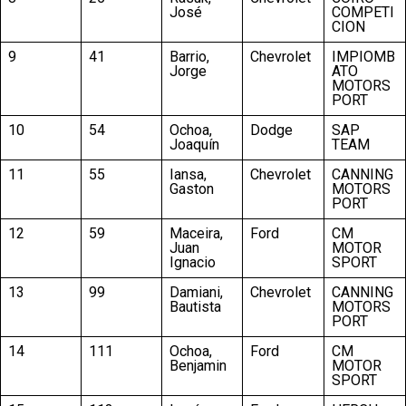
José
COMPETI
CION
9
41
Barrio,
Chevrolet
IMPIOMB
Jorge
ATO
MOTORS
PORT
10
54
Ochoa,
Dodge
SAP
Joaquín
TEAM
11
55
Iansa,
Chevrolet
CANNING
Gaston
MOTORS
PORT
12
59
Maceira,
Ford
CM
Juan
MOTOR
Ignacio
SPORT
13
99
Damiani,
Chevrolet
CANNING
Bautista
MOTORS
PORT
14
111
Ochoa,
Ford
CM
Benjamin
MOTOR
SPORT