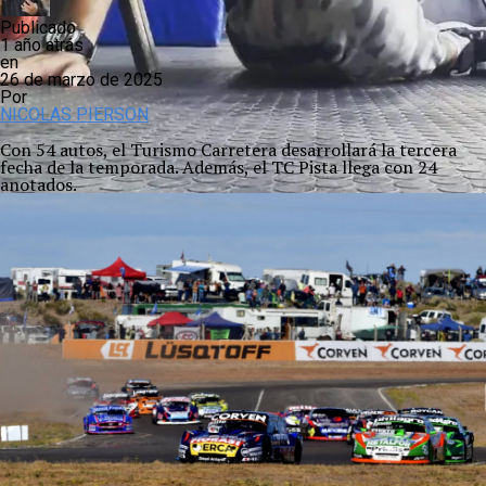
Publicado
1 año atrás
en
26 de marzo de 2025
Por
NICOLAS PIERSON
Con 54 autos, el Turismo Carretera desarrollará la tercera
fecha de la temporada. Además, el TC Pista llega con 24
anotados.
Empezar o volver a realizar actividad física requiere además
de motivación, de una decisión personal de «
estar y sentirse
mejo
r». «
Lo peor que uno puede hacer es rendirse al miedo.
Nunca es tarde para comenzar»,
estas palabras suelen ser
parte del espíritu motivador de las clases que imparte
cotidianamente entre sus alumnos el entrenador