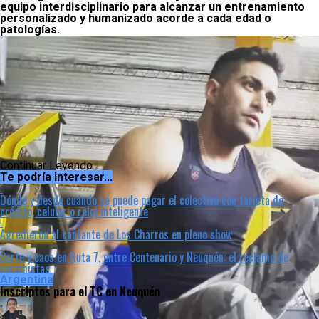
equipo interdisciplinario para alcanzar un entrenamiento
personalizado y humanizado acorde a cada edad o
patologías.
Continuar Leyendo
Te podría interesar...
Dónde y desde cuándo se puede pagar el colectivo con tarjeta de
crédito, celular o reloj inteligente
Agredieron al cantante de Los Charros en pleno show
Corte y caos en Ruta 7, entre Centenario y Neuquén: el reclamo de
ceramistas
Argentina
Inscriptos para el TC en Neuquén