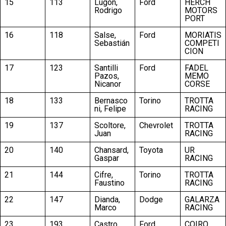
15
113
Lugón,
Ford
HERCH
Rodrigo
MOTORS
PORT
16
118
Salse,
Ford
MORIATIS
Sebastián
COMPETI
CION
17
123
Santilli
Ford
FADEL
Pazos,
MEMO
Nicanor
CORSE
18
133
Bernasco
Torino
TROTTA
ni, Felipe
RACING
19
137
Scoltore,
Chevrolet
TROTTA
Juan
RACING
20
140
Chansard,
Toyota
UR
Gaspar
RACING
21
144
Cifre,
Torino
TROTTA
Faustino
RACING
22
147
Dianda,
Dodge
GALARZA
Marco
RACING
23
193
Castro,
Ford
COIRO