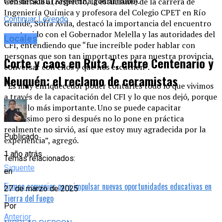
web de SUBE (Argentina.gob.ar/sube).
Consultada al respecto, la estudiante de la carrera de
Ingeniería Química y profesora del Colegio CPET en Río
Continuar Leyendo
Grande, Sofía Ávila, destacó la importancia del encuentro
mantenido con el Gobernador Melella y las autoridades del
Locales
CFI, entendiendo que “fue increíble poder hablar con
personas que son tan importantes para nuestra provincia,
Corte y caos en Ruta 7, entre Centenario y
conversar con ellos y que nos escuchen”.
Neuquén: el reclamo de ceramistas
“Es muy enriquecedor poder contarles todo lo que vivimos
a través de la capacitación del CFI y lo que nos dejó, porque
eso es lo más importante. Uno se puede capacitar
muchísimo pero si después no lo pone en práctica
realmente no sirvió, así que estoy muy agradecida por la
Publicado
experiencia”, agregó.
1 año atrás
Temas relacionados:
Siguente
en
Firman convenios para impulsar nuevas oportunidades educativas en
27 de marzo de 2025
Tierra del Fuego
Por
Anterior