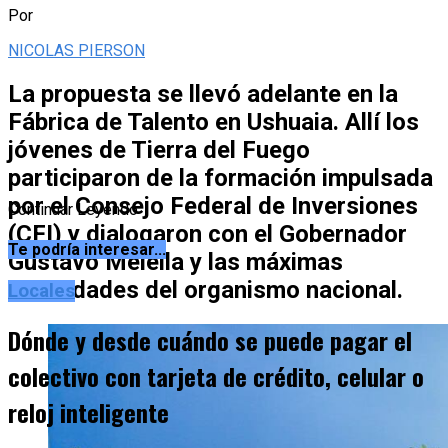
Por
NICOLAS PIERSON
La propuesta se llevó adelante en la
Fábrica de Talento en Ushuaia. Allí los
jóvenes de Tierra del Fuego
participaron de la formación impulsada
por el Consejo Federal de Inversiones
Continuar Leyendo
(CFI) y dialogaron con el Gobernador
Te podría interesar...
Gustavo Melella y las máximas
autoridades del organismo nacional.
Locales
Dónde y desde cuándo se puede pagar el
colectivo con tarjeta de crédito, celular o
reloj inteligente