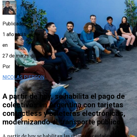
Publicado
1 año atrás
en
27 de marzo de 2025
Por
NICOLAS PIERSON
A partir de hoy, se habilita el pago de
colectivos en Argentina con tarjetas
contactless y billeteras electrónicas,
modernizando el transporte público.
A partir de hoy se habilitan las primeras ciudades para que