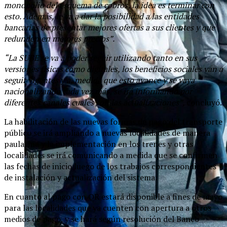
monopolio del esquema de cobros, la idea es terminar con
esto. Además, le va a dar la posibilidad a las entidades
bancarias de presentar mejores ofertas a sus clientes y que
redunden en mejores precios”.
“La SUBE se va a poder seguir utilizando tanto en sus
versiones físicas como digitales, los beneficios sociales van a
seguir vigentes y a, medida que esto avance y se vaya
nacionalizando cada vez más, se irá informando por
diferentes canales cuales son las actualizaciones”,
concluyó.
La habilitación de las nuevas formas de pago del transporte
público se irá ampliando a nuevas localidades de manera
paulatina y la implementación en los trenes y otras
localidades se irá comunicando a medida que se confirmen
las fechas de inicio luego de los trabajos correspondientes
de instalación y actualización del sistema.
En cuanto al pago con QR estará disponible a fines de mayo
para las localidades que ya cuenten con apertura a otros
medios de pago, y se hará según resolución del Banco