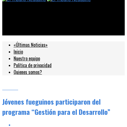
El Tribuno Neuquino
Jóvenes fueguinos participaron del programa “Gestión para el
Desarrollo”
«Últimas Noticias»
Inicio
Nuestro equipo
Política de privacidad
Quienes somos?
Locales
Jóvenes fueguinos participaron del
programa “Gestión para el Desarrollo”