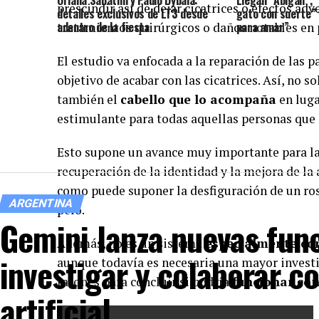
Oriana Sabatini y Paulo Dybala:
Llegan “Abigail”, 
prescindir así de dejar cicatrices o efectos adv
detalles exclusivos de LT3 desde
gato con suerte” 
adentro de la fiesta
para amar”
tratamientos quirúrgicos o daños notables en 
El estudio va enfocada a la reparación de las p
objetivo de acabar con las cicatrices. Así, no 
también el
cabello que lo acompaña
en luga
estimulante para todas aquellas personas que 
Esto supone un avance muy importante para la
recuperación de la identidad y la mejora de l
como puede suponer la desfiguración de un rost
ARGENTINA
pelo.
Gemini lanza nuevas func
Además, no es un sistema
especialmente co
investigar y colaborar co
aunque todavía es necesaria una mayor investi
ratones para concluir si podría
funcionar con
artificial