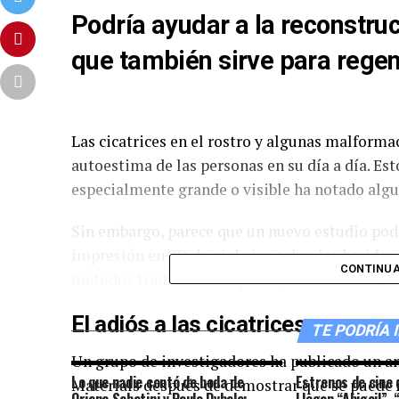
Podría ayudar a la reconstrucc
que también sirve para regen
Las cicatrices en el rostro y algunas malform
autoestima de las personas en su día a día. Es
especialmente grande o visible ha notado algu
Sin embargo, parece que un nuevo estudio podrí
impresión en 3D de piel viva sobre las heridas 
CONTINUA
métodos tradicionales que dejan cicatrices mu
El adiós a las cicatrices
TE PODRÍA 
Un grupo de investigadores ha publicado un ar
Lo que nadie contó de boda de
Estrenos de cine 
Materials después de demostrar que se puede