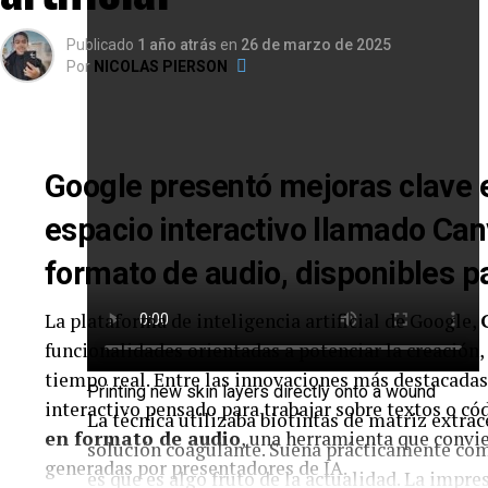
Publicado
1 año atrás
en
26 de marzo de 2025
Por
NICOLAS PIERSON
Google presentó mejoras clave e
espacio interactivo llamado Ca
formato de audio, disponibles p
La plataforma de inteligencia artificial de Google,
funcionalidades orientadas a potenciar la creación,
tiempo real. Entre las innovaciones más destacada
Printing new skin layers directly onto a wound
interactivo pensado para trabajar sobre textos o có
La técnica utilizaba biotintas de matriz extrac
en formato de audio
, una herramienta que convi
solución coagulante. Suena prácticamente como 
generadas por presentadores de IA.
es que es algo fruto de la actualidad. La impre