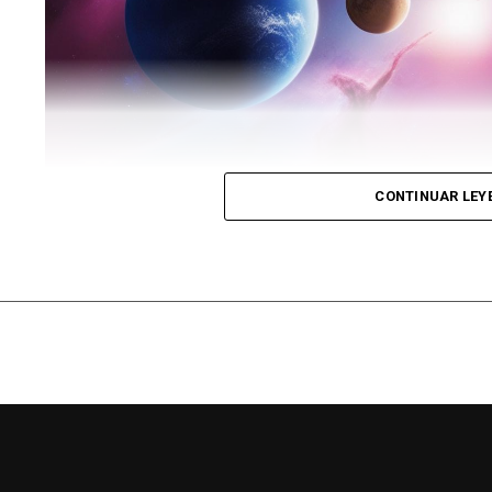
estatus sin ánimo de lucro.
CONTINUAR LEY
El desfile en el cielo juntos del mismo la
visual impresionante, pero también influ
dicen los astrólogos.
El próximo
martes 21 de
enero
,
entre las 
los
planetas
Marte,
Júpiter
, Venus, Satur
alineados durante el atardecer,
también d