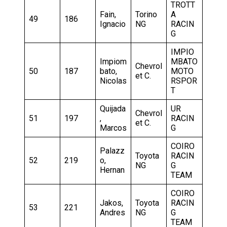
TROTT
Fain,
Torino
A
49
186
Ignacio
NG
RACIN
G
IMPIO
Impiom
MBATO
Chevrol
50
187
bato,
MOTO
et C.
Nicolas
RSPOR
T
Quijada
UR
Chevrol
51
197
,
RACIN
et C.
Marcos
G
COIRO
Palazz
Toyota
RACIN
52
219
o,
NG
G
Hernan
TEAM
COIRO
Jakos,
Toyota
RACIN
53
221
Andres
NG
G
TEAM