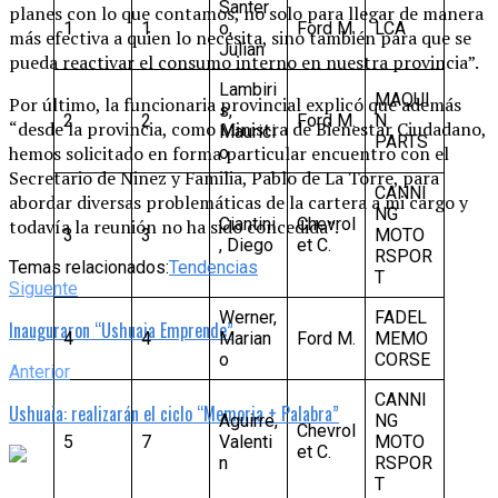
Santer
planes con lo que contamos, no solo para llegar de manera
1
1
o,
Ford M.
LCA
más efectiva a quien lo necesita, sino también para que se
Julian
pueda reactivar el consumo interno en nuestra provincia”.
Lambiri
MAQUI
Por último, la funcionaria provincial explicó que además
s,
2
2
Ford M.
N
“desde la provincia, como Ministra de Bienestar Ciudadano,
Maurici
PARTS
hemos solicitado en forma particular encuentro con el
o
Secretario de Niñez y Familia, Pablo de La Torre, para
CANNI
abordar diversas problemáticas de la cartera a mi cargo y
NG
Ciantini
Chevrol
todavía la reunión no ha sido concedida”.
3
3
MOTO
, Diego
et C.
RSPOR
Temas relacionados:
Tendencias
T
Siguente
Werner,
FADEL
Inauguraron “Ushuaia Emprende”
4
4
Marian
Ford M.
MEMO
o
CORSE
Anterior
CANNI
Ushuaia: realizarán el ciclo “Memoria + Palabra”
Aguirre,
NG
Chevrol
5
7
Valenti
MOTO
et C.
n
RSPOR
T