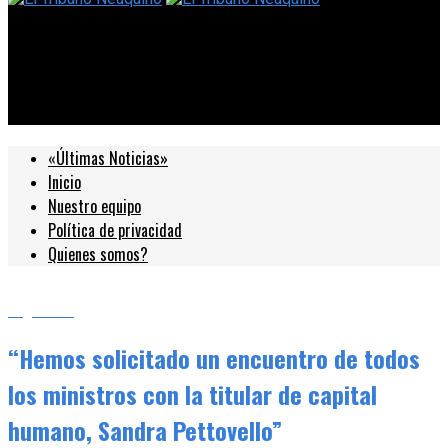
El Tribuno Neuquino
“Hemos solicitado un encuentro de todos los ministros con la
titular de capital humano, Sandra Pettovello”
«Últimas Noticias»
Inicio
Nuestro equipo
Política de privacidad
Quienes somos?
Argentina
“Hemos solicitado un encuentro de todos
los ministros con la titular de capital
humano, Sandra Pettovello”