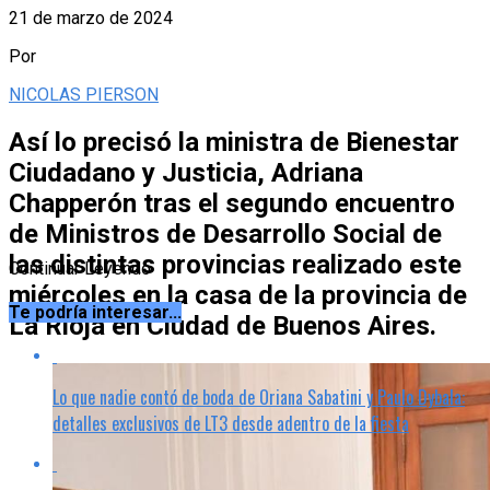
21 de marzo de 2024
Por
NICOLAS PIERSON
Así lo precisó la ministra de Bienestar
Ciudadano y Justicia, Adriana
Chapperón tras el segundo encuentro
de Ministros de Desarrollo Social de
las distintas provincias realizado este
Continuar Leyendo
miércoles en la casa de la provincia de
Te podría interesar...
La Rioja en Ciudad de Buenos Aires.
Lo que nadie contó de boda de Oriana Sabatini y Paulo Dybala:
detalles exclusivos de LT3 desde adentro de la fiesta