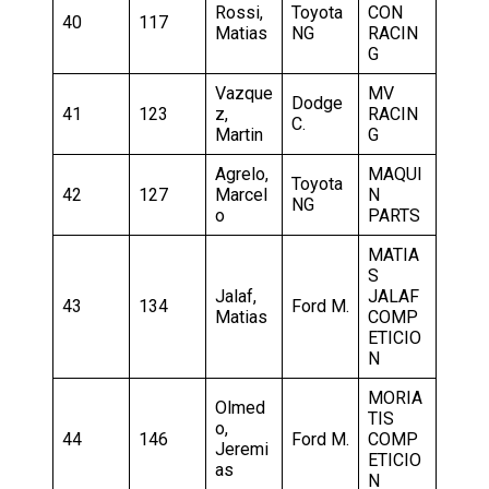
Rossi,
Toyota
CON
40
117
Matias
NG
RACIN
G
Vazque
MV
Dodge
41
123
z,
RACIN
C.
Martin
G
Agrelo,
MAQUI
Toyota
42
127
Marcel
N
NG
o
PARTS
MATIA
S
Jalaf,
JALAF
43
134
Ford M.
Matias
COMP
ETICIO
N
MORIA
Olmed
TIS
o,
44
146
Ford M.
COMP
Jeremi
ETICIO
as
N