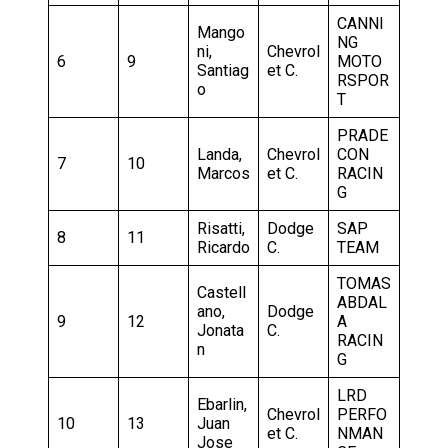
CANNI
Mango
NG
ni,
Chevrol
6
9
MOTO
Santiag
et C.
RSPOR
o
T
PRADE
Landa,
Chevrol
CON
7
10
Marcos
et C.
RACIN
G
Risatti,
Dodge
SAP
8
11
Ricardo
C.
TEAM
TOMAS
Castell
ABDAL
ano,
Dodge
9
12
A
Jonata
C.
RACIN
n
G
LRD
Ebarlin,
Chevrol
PERFO
10
13
Juan
et C.
NMAN
Jose