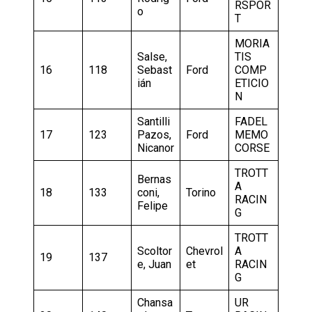
RSPOR
o
T
MORIA
Salse,
TIS
16
118
Sebast
Ford
COMP
ián
ETICIO
N
Santilli
FADEL
17
123
Pazos,
Ford
MEMO
Nicanor
CORSE
TROTT
Bernas
A
18
133
coni,
Torino
RACIN
Felipe
G
TROTT
Scoltor
Chevrol
A
19
137
e, Juan
et
RACIN
G
Chansa
UR