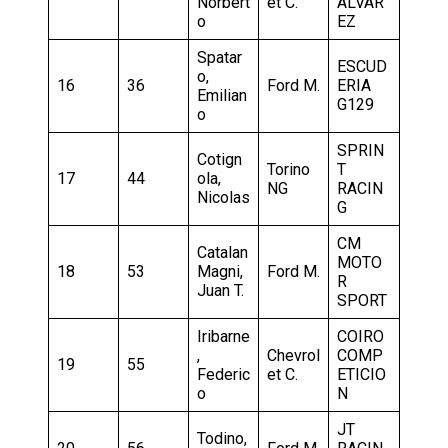
Norbert
et C.
ALVAR
o
EZ
Spatar
ESCUD
o,
16
36
Ford M.
ERIA
Emilian
G129
o
SPRIN
Cotign
Torino
T
17
44
ola,
NG
RACIN
Nicolas
G
CM
Catalan
MOTO
18
53
Magni,
Ford M.
R
Juan T.
SPORT
Iribarne
COIRO
,
Chevrol
COMP
19
55
Federic
et C.
ETICIO
o
N
JT
Todino,