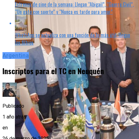
Estrenos de cine de la semana: Llegan “Abigail”, “Guerra Civil”,
“Un gato con suerte” y “Nunca es tarde para amar”
WhatsApp se actualiza con una función de lo más útil: llegan
los filtros
Argentina
Inscriptos para el TC en Neuquén
Publicado
1 año atrás
en
26 de marzo de 2025