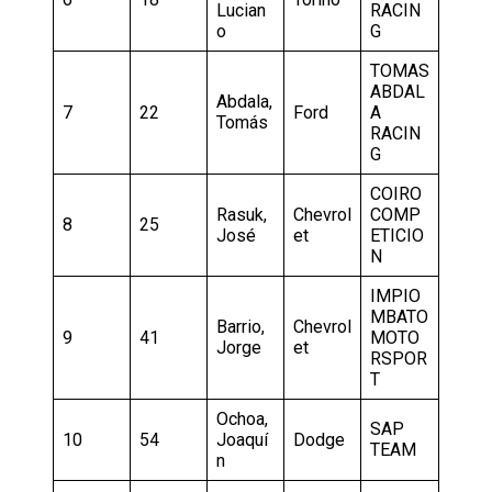
Lucian
RACIN
o
G
TOMAS
ABDAL
Abdala,
7
22
Ford
A
Tomás
RACIN
G
COIRO
Rasuk,
Chevrol
COMP
8
25
José
et
ETICIO
N
IMPIO
MBATO
Barrio,
Chevrol
9
41
MOTO
Jorge
et
RSPOR
T
Ochoa,
SAP
10
54
Joaquí
Dodge
TEAM
n