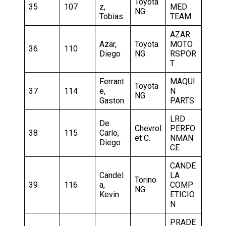
Toyota
35
107
z,
MED
NG
Tobias
TEAM
AZAR
Azar,
Toyota
MOTO
36
110
Diego
NG
RSPOR
T
Ferrant
MAQUI
Toyota
37
114
e,
N
NG
Gaston
PARTS
LRD
De
Chevrol
PERFO
38
115
Carlo,
et C.
NMAN
Diego
CE
CANDE
Candel
LA
Torino
39
116
a,
COMP
NG
Kevin
ETICIO
N
PRADE