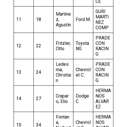
CE
GURI
Martine
MARTI
11
18
z,
Ford M.
NEZ
Agustin
COMP.
PRADE
Fritzler,
Toyota
CON
12
22
Otto
NG
RACIN
G
Ledes
PRADE
ma,
Chevrol
CON
13
24
Christia
et C.
RACIN
n
G
HERMA
Crapar
Dodge
NOS
14
27
o, Elio
C.
ALVAR
EZ
Fontan
HERMA
a,
Chevrol
NOS
15
34