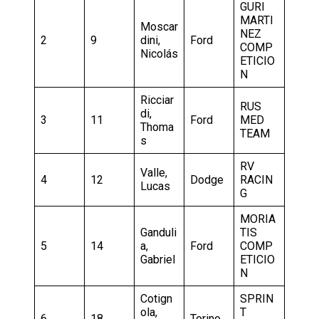
GURI
MARTI
Moscar
NEZ
2
9
dini,
Ford
COMP
Nicolás
ETICIO
N
Ricciar
RUS
di,
3
11
Ford
MED
Thoma
TEAM
s
RV
Valle,
4
12
Dodge
RACIN
Lucas
G
MORIA
Ganduli
TIS
5
14
a,
Ford
COMP
Gabriel
ETICIO
N
Cotign
SPRIN
ola,
T
6
18
Torino