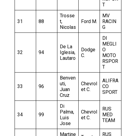
T
Trosse
MV
31
88
t,
Ford M.
RACIN
Nicolas
G
DI
MEGLI
De La
Dodge
O
32
94
Iglesia,
C.
MOTO
Lautaro
RSPOR
T
Benven
ALIFRA
uti,
Chevrol
33
96
CO
Juan
et C.
SPORT
Cruz
Di
RUS
Palma,
Chevrol
34
99
MED
Luis
et C.
TEAM
Jose
Martine
RUS