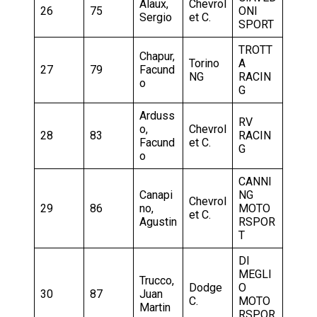
Alaux,
Chevrol
26
75
ONI
Sergio
et C.
SPORT
TROTT
Chapur,
Torino
A
27
79
Facund
NG
RACIN
o
G
Arduss
RV
o,
Chevrol
28
83
RACIN
Facund
et C.
G
o
CANNI
Canapi
NG
Chevrol
29
86
no,
MOTO
et C.
Agustin
RSPOR
T
DI
MEGLI
Trucco,
Dodge
O
30
87
Juan
C.
MOTO
Martin
RSPOR