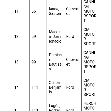
CANNI
NG
Iansa,
Chevrol
11
55
MOTO
Gaston
et
RSPOR
T
CM
Maceir
MOTO
12
59
a, Juan
Ford
R
Ignacio
SPORT
CANNI
Damian
NG
i,
Chevrol
13
99
MOTO
Bautist
et
RSPOR
a
T
CM
Ochoa,
MOTO
14
111
Benjam
Ford
R
in
SPORT
HERCH
Lugón,
MOTO
15
113
Rodrig
Ford