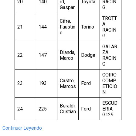
20
140
rd,
Toyota
RACIN
Gaspar
G
TROTT
Cifre,
A
21
144
Faustin
Torino
RACIN
o
G
GALAR
Dianda,
ZA
22
147
Dodge
Marco
RACIN
G
COIRO
Castro,
COMP
23
193
Ford
Marcos
ETICIO
N
ESCUD
Beraldi,
24
225
Ford
ERIA
Cristian
G129
Continuar Leyendo