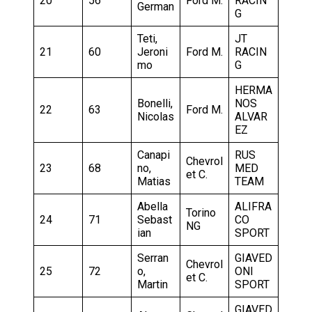
20
56
Ford M.
RACIN
German
G
Teti,
JT
21
60
Jeroni
Ford M.
RACIN
mo
G
HERMA
Bonelli,
NOS
22
63
Ford M.
Nicolas
ALVAR
EZ
Canapi
RUS
Chevrol
23
68
no,
MED
et C.
Matias
TEAM
Abella
ALIFRA
Torino
24
71
Sebast
CO
NG
ian
SPORT
Serran
GIAVED
Chevrol
25
72
o,
ONI
et C.
Martin
SPORT
GIAVED