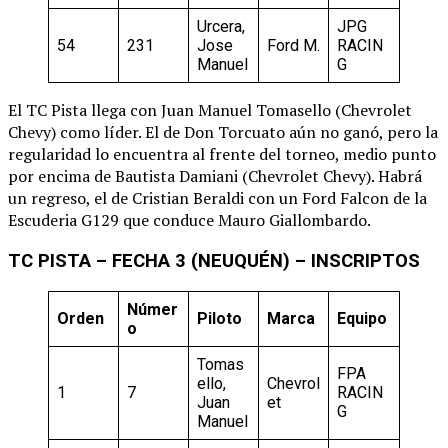
Urcera,
JPG
54
231
Jose
Ford M.
RACIN
Manuel
G
El TC Pista llega con Juan Manuel Tomasello (Chevrolet
Chevy) como líder. El de Don Torcuato aún no ganó, pero la
regularidad lo encuentra al frente del torneo, medio punto
por encima de Bautista Damiani (Chevrolet Chevy). Habrá
un regreso, el de Cristian Beraldi con un Ford Falcon de la
Escuderia G129 que conduce Mauro Giallombardo.
TC PISTA – FECHA 3 (NEUQUÉN) – INSCRIPTOS
Númer
Orden
Piloto
Marca
Equipo
o
Tomas
FPA
ello,
Chevrol
1
7
RACIN
Juan
et
G
Manuel