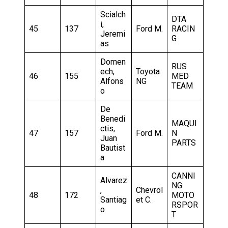
Scialch
DTA
i,
45
137
Ford M.
RACIN
Jeremi
G
as
Domen
RUS
ech,
Toyota
46
155
MED
Alfons
NG
TEAM
o
De
Benedi
MAQUI
ctis,
47
157
Ford M.
N
Juan
PARTS
Bautist
a
CANNI
Alvarez
NG
,
Chevrol
48
172
MOTO
Santiag
et C.
RSPOR
o
T