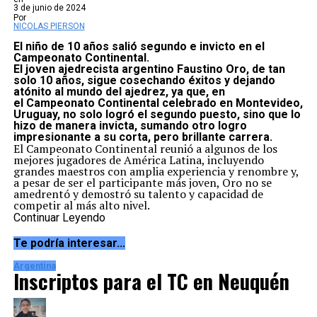
3 de junio de 2024
Por
NICOLAS PIERSON
El niño de 10 años salió segundo e invicto en el
Campeonato Continental.
El joven ajedrecista argentino
Faustino Oro
, de tan
solo 10 años, sigue cosechando éxitos y dejando
atónito al mundo del ajedrez, ya que, en
el
Campeonato Continental
celebrado en Montevideo,
Uruguay, no solo logró el
segundo puesto
, sino que lo
hizo de manera
invicta
, sumando otro logro
impresionante a su corta, pero brillante carrera.
El Campeonato Continental reunió a algunos de los
mejores jugadores de América Latina, incluyendo
grandes maestros con amplia experiencia y renombre y,
a pesar de ser el participante más joven, Oro no se
amedrentó y demostró su talento y capacidad de
competir al más alto nivel.
A lo largo del torneo, Oro cosechó
seis victorias y
Continuar Leyendo
cinco empates
, sin conocer la derrota. Entre sus
triunfos más destacados, se encuentran los conseguidos
Te podría interesar...
ante grandes maestros como el colombiano
Omar
Almeida
y el peruano
Jorge Cori
.
Argentina
Con este nuevo logro, Oro continúa su ascenso en el
Inscriptos para el TC en Neuquén
mundo del ajedrez donde ya logró el título de
Maestro
FIDE
y se encuentra entre los
500 mejores jugadores
del mundo
, a pesar de su corta edad.