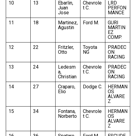
10
13
Ebarlin,
Chevrole
LRD
Juan
t C.
PERFON
Jose
MANCE
11
18
Martinez,
Ford M.
GURI
Agustin
MARTIN
EZ
COMP.
12
22
Fritzler,
Toyota
PRADEC
Otto
NG
ON
RACING
13
24
Ledesm
Chevrole
PRADEC
a,
t C.
ON
Christian
RACING
14
27
Craparo,
Dodge C.
HERMAN
Elio
OS
ALVARE
Z
15
34
Fontana,
Chevrole
HERMAN
Norberto
t C.
OS
ALVARE
Z
16
36
Spataro,
Ford M.
ESCUDE