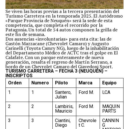
Se viven las horas previas a la tercera presentación del
Turismo Carretera en la temporada 2025. El Autódromo
«Parque Provincia de Neuquén» será la sede de esta
competencia, que completa el recorrido por la
Patagonia. Un total de 54 autos componen la grilla de
este fin de semana.
Dos ausencias «involuntarias» para esta cita: las de
Gastón Mazzacane (Chevrolet Camaro) y Augusto
Carinelli (Toyota Camry NG), luego de la inhabilitación
del Departamento Médico de ACTC tras el golpe en El
Calafate. Con un parque enteramente de nueva
generación, resalta el regreso de Martín Serrano, a
bordo de un Chevrolet Camaro del Giavedoni Sport.
TURISMO CARRETERA – FECHA 3 (NEUQUÉN) –
INSCRIPTOS
Orden
Numero
Piloto
Marca
Equipo
1
1
Santero,
Ford M.
LCA
Julian
2
2
Lambiris,
Ford M.
MAQUIN
Mauricio
PARTS
3
3
Ciantini,
Chevrole
CANNIN
Diego
t C.
G