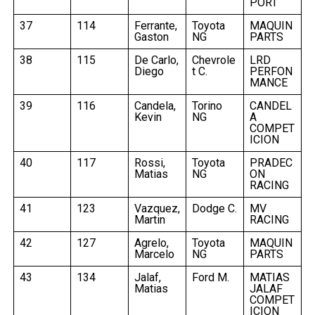
PORT
37
114
Ferrante,
Toyota
MAQUIN
Gaston
NG
PARTS
38
115
De Carlo,
Chevrole
LRD
Diego
t C.
PERFON
MANCE
39
116
Candela,
Torino
CANDEL
Kevin
NG
A
COMPET
ICION
40
117
Rossi,
Toyota
PRADEC
Matias
NG
ON
RACING
41
123
Vazquez,
Dodge C.
MV
Martin
RACING
42
127
Agrelo,
Toyota
MAQUIN
Marcelo
NG
PARTS
43
134
Jalaf,
Ford M.
MATIAS
Matias
JALAF
COMPET
ICION