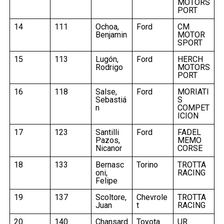
MOTORS
PORT
14
111
Ochoa,
Ford
CM
Benjamin
MOTOR
SPORT
15
113
Lugón,
Ford
HERCH
Rodrigo
MOTORS
PORT
16
118
Salse,
Ford
MORIATI
Sebastiá
S
n
COMPET
ICION
17
123
Santilli
Ford
FADEL
Pazos,
MEMO
Nicanor
CORSE
18
133
Bernasc
Torino
TROTTA
oni,
RACING
Felipe
19
137
Scoltore,
Chevrole
TROTTA
Juan
t
RACING
20
140
Chansard
Toyota
UR