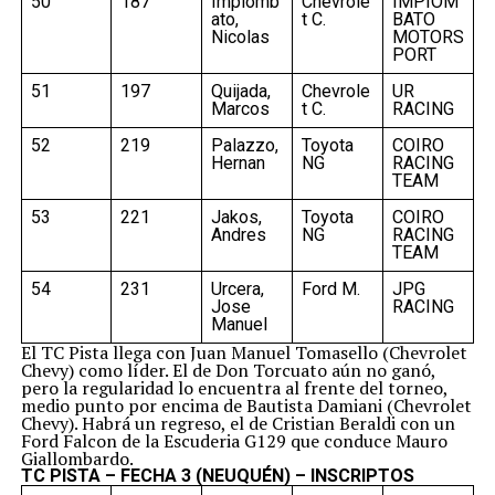
50
187
Impiomb
Chevrole
IMPIOM
ato,
t C.
BATO
Nicolas
MOTORS
PORT
51
197
Quijada,
Chevrole
UR
Marcos
t C.
RACING
52
219
Palazzo,
Toyota
COIRO
Hernan
NG
RACING
TEAM
53
221
Jakos,
Toyota
COIRO
Andres
NG
RACING
TEAM
54
231
Urcera,
Ford M.
JPG
Jose
RACING
Manuel
El TC Pista llega con Juan Manuel Tomasello (Chevrolet
Chevy) como líder. El de Don Torcuato aún no ganó,
pero la regularidad lo encuentra al frente del torneo,
medio punto por encima de Bautista Damiani (Chevrolet
Chevy). Habrá un regreso, el de Cristian Beraldi con un
Ford Falcon de la Escuderia G129 que conduce Mauro
Giallombardo.
TC PISTA – FECHA 3 (NEUQUÉN) – INSCRIPTOS