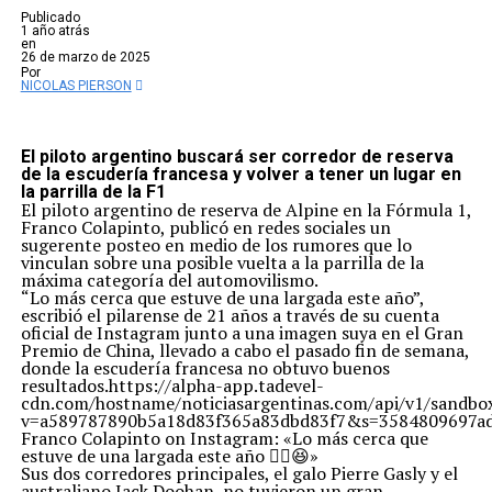
Publicado
1 año atrás
en
26 de marzo de 2025
Por
NICOLAS PIERSON
El piloto argentino buscará ser corredor de reserva
de la escudería francesa y volver a tener un lugar en
la parrilla de la F1
El piloto argentino de reserva de Alpine en la Fórmula 1,
Franco Colapinto, publicó en redes sociales un
sugerente posteo en medio de los rumores que lo
vinculan sobre una posible vuelta a la parrilla de la
máxima categoría del automovilismo.
“Lo más cerca que estuve de una largada este año”,
escribió el pilarense de 21 años a través de su cuenta
oficial de Instagram junto a una imagen suya en el Gran
Premio de China, llevado a cabo el pasado fin de semana,
donde la escudería francesa no obtuvo buenos
resultados.https://alpha-app.tadevel-
cdn.com/hostname/noticiasargentinas.com/api/v1
v=a589787890b5a18d83f365a83dbd83f7&s=3584809697ad
Franco Colapinto on Instagram: «Lo más cerca que
estuve de una largada este año ✌🏼😆»
Sus dos corredores principales, el galo Pierre Gasly y el
australiano Jack Doohan, no tuvieron un gran