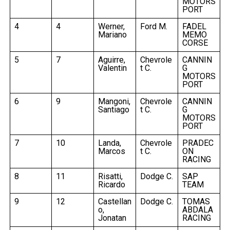
MOTORS
PORT
4
4
Werner,
Ford M.
FADEL
Mariano
MEMO
CORSE
5
7
Aguirre,
Chevrole
CANNIN
Valentin
t C.
G
MOTORS
PORT
6
9
Mangoni,
Chevrole
CANNIN
Santiago
t C.
G
MOTORS
PORT
7
10
Landa,
Chevrole
PRADEC
Marcos
t C.
ON
RACING
8
11
Risatti,
Dodge C.
SAP
Ricardo
TEAM
9
12
Castellan
Dodge C.
TOMAS
o,
ABDALA
Jonatan
RACING