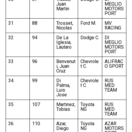
Juan
MEGLIO
Martin
MOTORS
PORT
31
88
Trosset,
Ford M.
MV
Nicolas
RACING
32
94
De La
Dodge C.
DI
Iglesia,
MEGLIO
Lautaro
MOTORS
PORT
33
96
Benvenut
Chevrole
ALIFRAC
i, Juan
t C.
O SPORT
Cruz
34
99
Di
Chevrole
RUS
Palma,
t C.
MED
Luis
TEAM
Jose
35
107
Martinez,
Toyota
RUS
Tobias
NG
MED
TEAM
36
110
Azar,
Toyota
AZAR
Diego
NG
MOTORS