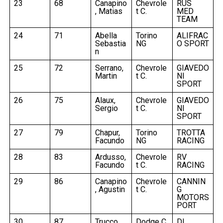
23
68
Canapino
Chevrole
RUS
, Matias
t C.
MED
TEAM
24
71
Abella
Torino
ALIFRAC
Sebastia
NG
O SPORT
n
25
72
Serrano,
Chevrole
GIAVEDO
Martin
t C.
NI
SPORT
26
75
Alaux,
Chevrole
GIAVEDO
Sergio
t C.
NI
SPORT
27
79
Chapur,
Torino
TROTTA
Facundo
NG
RACING
28
83
Ardusso,
Chevrole
RV
Facundo
t C.
RACING
29
86
Canapino
Chevrole
CANNIN
, Agustin
t C.
G
MOTORS
PORT
30
87
Trucco,
Dodge C.
DI