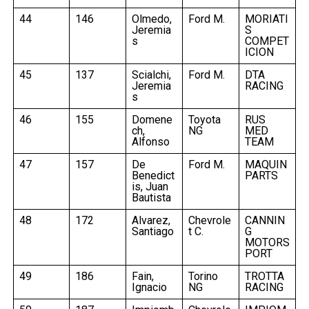
44
146
Olmedo,
Ford M.
MORIATI
Jeremia
S
s
COMPET
ICION
45
137
Scialchi,
Ford M.
DTA
Jeremia
RACING
s
46
155
Domene
Toyota
RUS
ch,
NG
MED
Alfonso
TEAM
47
157
De
Ford M.
MAQUIN
Benedict
PARTS
is, Juan
Bautista
48
172
Alvarez,
Chevrole
CANNIN
Santiago
t C.
G
MOTORS
PORT
49
186
Fain,
Torino
TROTTA
Ignacio
NG
RACING