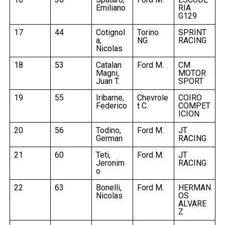
Emiliano
RIA
G129
17
44
Cotignol
Torino
SPRINT
a,
NG
RACING
Nicolas
18
53
Catalan
Ford M.
CM
Magni,
MOTOR
Juan T.
SPORT
19
55
Iribarne,
Chevrole
COIRO
Federico
t C.
COMPET
ICION
20
56
Todino,
Ford M.
JT
German
RACING
21
60
Teti,
Ford M.
JT
Jeronim
RACING
o
22
63
Bonelli,
Ford M.
HERMAN
Nicolas
OS
ALVARE
Z