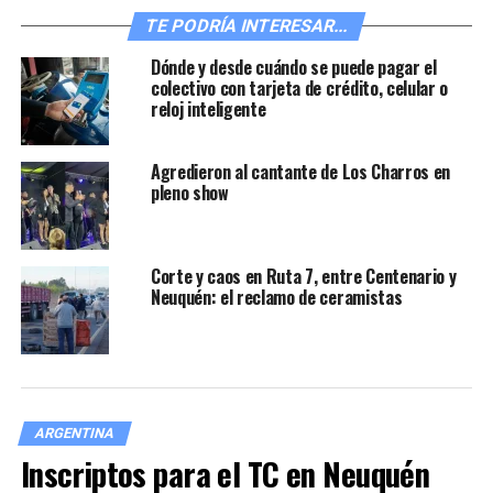
TE PODRÍA INTERESAR...
Dónde y desde cuándo se puede pagar el
“Pobres criaturas”
colectivo con tarjeta de crédito, celular o
reloj inteligente
Comedia dramática distópica, dirigida por Yorgos
Agredieron al cantante de Los Charros en
Lanthimos y protagonizada por Emma Stone, Mark
pleno show
Ruffalo y Willem Dafoe. Se centra en Bella Baxter, una
joven revivida por el brillante y poco ortodoxo científico
Dr. Godwin Baxter. Bajo la protección de Baxter, Bella
Corte y caos en Ruta 7, entre Centenario y
está ansiosa por aprender. Hambrienta de la
Neuquén: el reclamo de ceramistas
mundanidad que le falta, Bella se escapa con Duncan
Wedderburn, un sofisticado y perverso abogado, en una
aventura vertiginosa a través de los continentes. Libre
de los prejuicios de su época, Bella se vuelve firme en su
propósito de defender la igualdad y la liberación.
ARGENTINA
Inscriptos para el TC en Neuquén