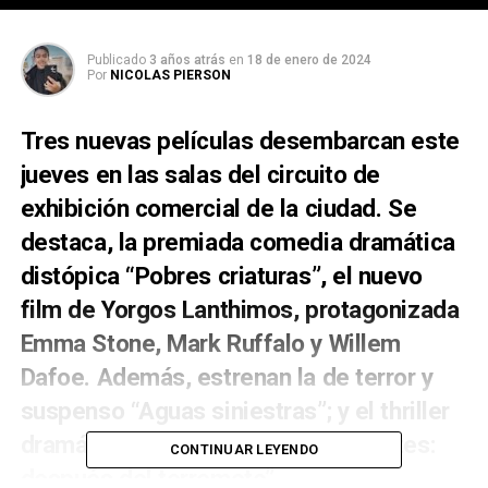
Publicado
3 años atrás
en
18 de enero de 2024
Por
NICOLAS PIERSON
Tres nuevas películas desembarcan este
jueves en las salas del circuito de
exhibición comercial de la ciudad. Se
destaca, la premiada comedia dramática
distópica “Pobres criaturas”, el nuevo
film de Yorgos Lanthimos, protagonizada
Emma Stone, Mark Ruffalo y Willem
Dafoe. Además, estrenan la de terror y
suspenso “Aguas siniestras”; y el thriller
dramático surcoreano “Sobrevivientes:
CONTINUAR LEYENDO
después del terremoto”