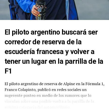
3
3
Ciantini,
Chevrolet
CANNING
Diego
C.
MOTORSP
ORT
4
4
Werner,
Ford M.
FADEL
Mariano
MEMO
El piloto argentino buscará ser
CORSE
5
7
Aguirre,
Chevrolet
CANNING
corredor de reserva de la
Valentin
C.
MOTORSP
ORT
escudería francesa y volver a
6
9
Mangoni,
Chevrolet
CANNING
tener un lugar en la parrilla de la
Santiago
C.
MOTORSP
ORT
F1
7
10
Landa,
Chevrolet
PRADECO
Marcos
C.
N RACING
El piloto argentino de reserva de Alpine en la Fórmula 1,
Franco Colapinto, publicó en redes sociales un
8
11
Risatti,
Dodge C.
SAP
sugerente posteo en medio de los rumores que lo
Ricardo
TEAM
vinculan sobre una posible vuelta a la parrilla de la
9
12
Castellano
Dodge C.
TOMAS
máxima categoría del automovilismo.
, Jonatan
ABDALA