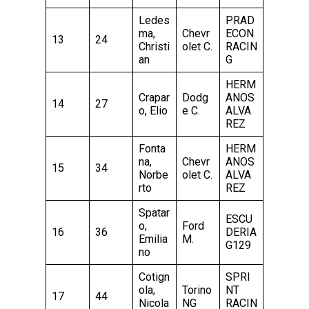
Ledes
PRAD
ma,
Chevr
ECON
13
24
Christi
olet C.
RACIN
an
G
HERM
Crapar
Dodg
ANOS
14
27
o, Elio
e C.
ALVA
REZ
Fonta
HERM
na,
Chevr
ANOS
15
34
Norbe
olet C.
ALVA
rto
REZ
Spatar
ESCU
o,
Ford
16
36
DERIA
Emilia
M.
G129
no
Cotign
SPRI
ola,
Torino
NT
17
44
Nicola
NG
RACIN