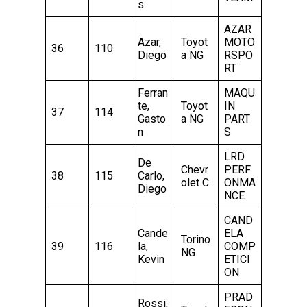
s
AZAR
Azar,
Toyot
MOTO
36
110
Diego
a NG
RSPO
RT
Ferran
MAQU
te,
Toyot
IN
37
114
Gasto
a NG
PART
n
S
LRD
De
Chevr
PERF
38
115
Carlo,
olet C.
ONMA
Diego
NCE
CAND
Cande
ELA
Torino
39
116
la,
COMP
NG
Kevin
ETICI
ON
PRAD
Rossi,