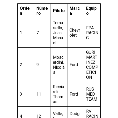
Orde
Núme
Marc
Equip
Piloto
n
ro
a
o
Toma
sello,
FPA
Chevr
1
7
Juan
RACIN
olet
Manu
G
el
GURI
Mosc
MART
ardini,
INEZ
2
9
Ford
Nicolá
COMP
s
ETICI
ON
Riccia
RUS
rdi,
3
11
Ford
MED
Thom
TEAM
as
RV
Valle,
Dodg
4
12
RACIN