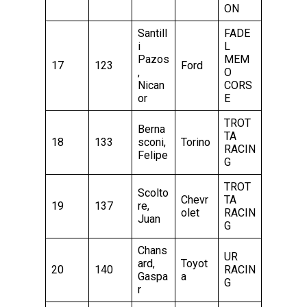
ON
Santill
FADE
i
L
Pazos
MEM
17
123
Ford
,
O
Nican
CORS
or
E
TROT
Berna
TA
18
133
sconi,
Torino
RACIN
Felipe
G
TROT
Scolto
Chevr
TA
19
137
re,
olet
RACIN
Juan
G
Chans
UR
ard,
Toyot
20
140
RACIN
Gaspa
a
G
r