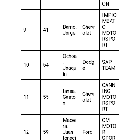
ON
IMPIO
MBAT
Barrio,
Chevr
O
9
41
Jorge
olet
MOTO
RSPO
RT
Ochoa
,
Dodg
SAP
10
54
Joaqu
e
TEAM
ín
CANN
Iansa,
ING
Chevr
11
55
Gasto
MOTO
olet
n
RSPO
RT
Macei
CM
ra,
MOTO
12
59
Juan
Ford
R
Ignaci
SPOR