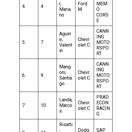
r,
Ford
MEM
4
4
Maria
M.
O
no
CORS
E
CANN
Aguirr
ING
e,
Chevr
5
7
MOTO
Valent
olet C.
RSPO
in
RT
CANN
Mang
ING
oni,
Chevr
6
9
MOTO
Santia
olet C.
RSPO
go
RT
PRAD
Landa,
Chevr
ECON
7
10
Marco
olet C.
RACIN
s
G
Risatti
,
Dodg
SAP