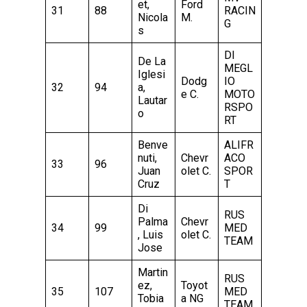
et,
Ford
31
88
RACIN
Nicola
M.
G
s
DI
De La
MEGL
Iglesi
Dodg
IO
32
94
a,
e C.
MOTO
Lautar
RSPO
o
RT
Benve
ALIFR
nuti,
Chevr
ACO
33
96
Juan
olet C.
SPOR
Cruz
T
Di
RUS
Palma
Chevr
34
99
MED
, Luis
olet C.
TEAM
Jose
Martin
RUS
ez,
Toyot
35
107
MED
Tobia
a NG
TEAM