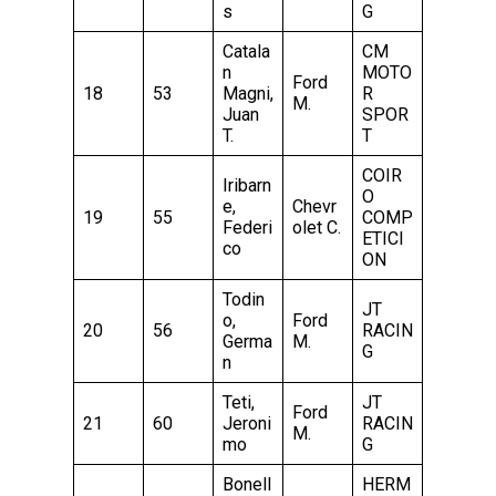
s
G
Catala
CM
n
MOTO
Ford
18
53
Magni,
R
M.
Juan
SPOR
T.
T
COIR
Iribarn
O
e,
Chevr
19
55
COMP
Federi
olet C.
ETICI
co
ON
Todin
JT
o,
Ford
20
56
RACIN
Germa
M.
G
n
Teti,
JT
Ford
21
60
Jeroni
RACIN
M.
mo
G
Bonell
HERM