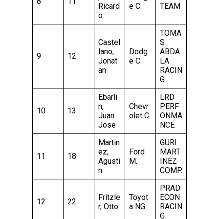
8
11
Ricard
e C.
TEAM
o
TOMA
Castel
S
lano,
Dodg
ABDA
9
12
Jonat
e C.
LA
an
RACIN
G
Ebarli
LRD
n,
Chevr
PERF
10
13
Juan
olet C.
ONMA
Jose
NCE
Martin
GURI
ez,
Ford
MART
11
18
Agusti
M.
INEZ
n
COMP.
PRAD
Fritzle
Toyot
ECON
12
22
r, Otto
a NG
RACIN
G