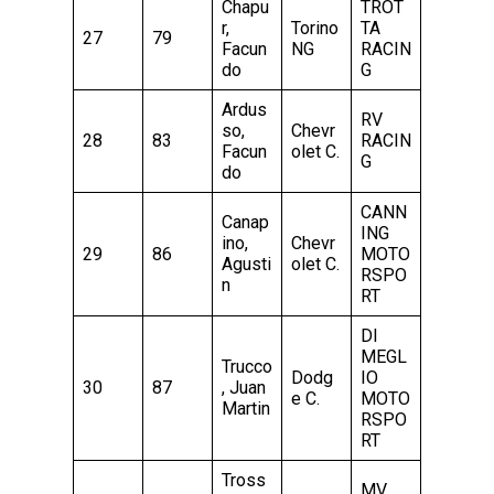
Chapu
TROT
r,
Torino
TA
27
79
Facun
NG
RACIN
do
G
Ardus
RV
so,
Chevr
28
83
RACIN
Facun
olet C.
G
do
CANN
Canap
ING
ino,
Chevr
29
86
MOTO
Agusti
olet C.
RSPO
n
RT
DI
MEGL
Trucco
Dodg
IO
30
87
, Juan
e C.
MOTO
Martin
RSPO
RT
Tross
MV