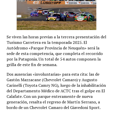
presidencial, Manuel Adorni, sobre que el gobierno español 
Según Albares,
“no hay precedentes de jefes de Estado 
es una injerencia flagrante en asuntos internos”.
En ese sentido, agregó que “las instituciones españolas no 
ha reiterado que es “un ataque a las instituciones y a la d
Se viven las horas previas a la tercera presentación del
Temas relacionados:
Turismo Carretera en la temporada 2025. El
Autódromo «Parque Provincia de Neuquén» será la
Siguente
sede de esta competencia, que completa el recorrido
La industria fueguina con peores números que durante la Pan
por la Patagonia. Un total de 54 autos componen la
grilla de este fin de semana.
Anterior
Dos ausencias «involuntarias» para esta cita: las de
Claves para entender el conflicto diplomático entre Argentina
Gastón Mazzacane (Chevrolet Camaro) y Augusto
Carinelli (Toyota Camry NG), luego de la inhabilitación
del Departamento Médico de ACTC tras el golpe en El
Calafate. Con un parque enteramente de nueva
generación, resalta el regreso de Martín Serrano, a
bordo de un Chevrolet Camaro del Giavedoni Sport.