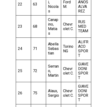
i,
Ford
ANOS
22
63
Nicola
M.
ALVA
s
REZ
Canap
RUS
ino,
Chevr
23
68
MED
Matia
olet C.
TEAM
s
ALIFR
Abella
Torino
ACO
24
71
Sebas
NG
SPOR
tian
T
GIAVE
Serran
Chevr
DONI
25
72
o,
olet C.
SPOR
Martin
T
GIAVE
Alaux,
Chevr
DONI
26
75
Sergio
olet C.
SPOR
T