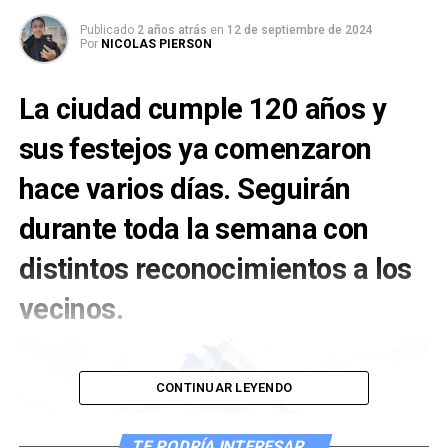
Publicado
2 años atrás
en
12 de septiembre de 2024
Por
NICOLAS PIERSON
La ciudad cumple 120 años y
sus festejos ya comenzaron
hace varios días. Seguirán
durante toda la semana con
distintos reconocimientos a los
vecinos.
CONTINUAR LEYENDO
TE PODRÍA INTERESAR...