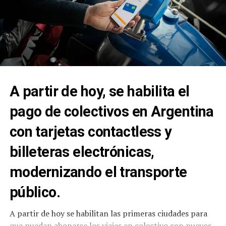
de Gobierno, de los trabajadores y trabajadoras
municipales, y ese trabajo muchas veces no se ve”.
Luego advirtió que “estamos atravesando una etapa muy
difícil en la Argentina y Ushuaia no escapa a las
dificultades económicas y sociales”, y en ese contexto
“venimos acompañando al sector de los trabajadores del
A partir de hoy, se habilita el
volante con acciones concretas desde el Ejecutivo y con
nuestros concejales”.
pago de colectivos en Argentina
con tarjetas contactless y
billeteras electrónicas,
modernizando el transporte
público.
A partir de hoy se habilitan las primeras ciudades para
que puedan abonarse los viajes en colectivo con nuevos