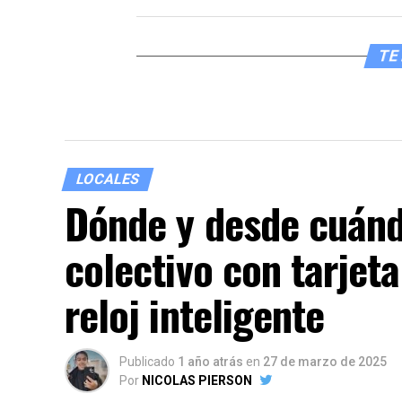
TE 
LOCALES
Dónde y desde cuánd
colectivo con tarjeta
reloj inteligente
Publicado
1 año atrás
en
27 de marzo de 2025
Por
NICOLAS PIERSON