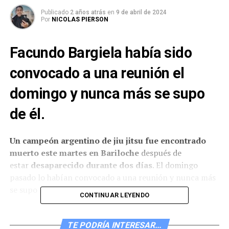
Publicado
2 años atrás
en
9 de abril de 2024
Por
NICOLAS PIERSON
Facundo Bargiela había sido
convocado a una reunión el
domingo y nunca más se supo
de él.
Un campeón argentino de jiu jitsu fue encontrado
muerto este martes en
Bariloche
después de
estar
desaparecido durante dos días
. El domingo
pasado lo habían convocado a una reunión y nunca más
se supo nada de él hasta el momento.
CONTINUAR LEYENDO
La víctima fue identificada como
Facundo Bargiela
y
los investigadores
creen que fue asesinado
. El cuerpo
TE PODRÍA INTERESAR...