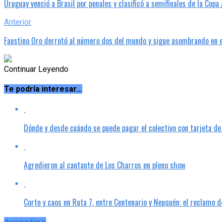
Uruguay venció a Brasil por penales y clasificó a semifinales de la Co
Anterior
Faustino Oro derrotó al número dos del mundo y sigue asombrando en e
Continuar Leyendo
Te podría interesar...
Dónde y desde cuándo se puede pagar el colectivo con tarjeta de c
Agredieron al cantante de Los Charros en pleno show
Corte y caos en Ruta 7, entre Centenario y Neuquén: el reclamo 