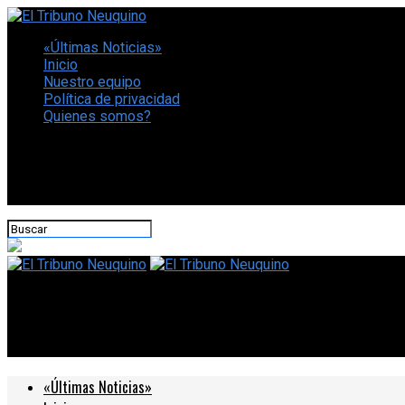
«Últimas Noticias»
Inicio
Nuestro equipo
Política de privacidad
Quienes somos?
CONECTATE CON NOSOTROS
El Tribuno Neuquino
En un fin de semana histórico, Colapinto aguantó y terminó cuar
«Últimas Noticias»