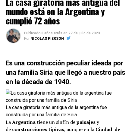
La casa giratoria más antigua del
enfrentarse a Ann por sus conocimientos científicos.
Febrero, Diego Valenzuela.
mundo está en la Argentina y
Los demás estudios son ya patos muertos», afirmó.
cumplió 72 años
Una vez finalizado el evento, el museo que
homenajea a “la bolita” quedará abierto de
miércoles a domingo de 10 a 16
, con cupos de 20
Publicado
3 años atrás
en
27 de julio de 2023
personas por visita guiada y con una duración de
Por
NICOLAS PIERSON
aproximadamente 45 minutos.
Aquellos que vayan al museo, podrán conocer en
Es una construcción peculiar ideada por
profundidad la historia de este emblema de la
una familia Siria que llegó a nuestro país
industria automotriz argentina
, además de un
en la década de 1940.
simulador, publicidad de época, piezas mecánicas y
mucho más.
La casa giratoria más antigua de la argentina fue
construida por una familia de Siria
La
Argentina
tiene un sinfín de
paisajes
y
de
construcciones típicas
, aunque en la
Ciudad de