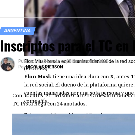
ARGENTINA
Inscriptos para el TC en
Elon Musk busca equilibrar las finanzas de la red soc
Publicado
1 año atrás
en
26 de marzo de 2025
Por
NICOLAS PIERSON
(REUTERS)
Elon Musk
tiene una idea clara con
X
, antes
T
la red social. El dueño de la plataforma quiere
cuentas manejadas por una sola persona y que 
Con 54 autos, el Turismo Carretera desarrollará la 
compañía.
TC Pista llega con 24 anotados.
Esta nueva idea se hizo pública durante una co
Ministro israelí, Benjamin Netanyahu
, en
un “pequeño pago mensual” para utilizar Twitt