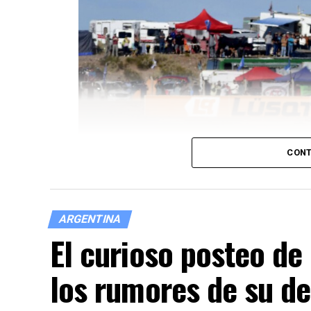
CONT
ARGENTINA
El curioso posteo de
los rumores de su de
Se viven las horas previas a la tercera pr