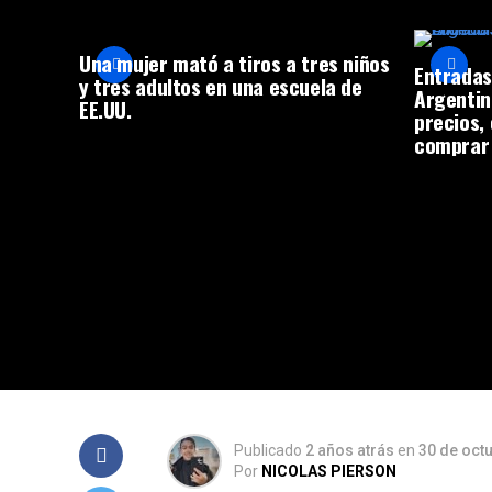
Una mujer mató a tiros a tres niños
Entradas
y tres adultos en una escuela de
Argentin
EE.UU.
precios,
comprar
Publicado
2 años atrás
en
30 de oct
Por
NICOLAS PIERSON