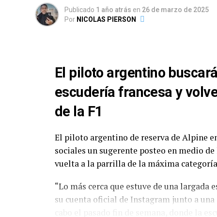
2025. El Autódromo «Parque Provincia de 
Publicado
1 año atrás
en
26 de marzo de 2025
completa el recorrido por la Patagonia. Un
Por
NICOLAS PIERSON
semana.
Dos ausencias «involuntarias» para esta c
Augusto Carinelli (Toyota Camry NG), lue
El piloto argentino buscará
de ACTC tras el golpe en El Calafate. Con
resalta el regreso de Martín Serrano, a b
escudería francesa y volver
de la F1
TURISMO CARRETERA – FECH
Orden
Numero
Pilo
El piloto argentino de reserva de Alpine e
sociales un sugerente posteo en medio de 
1
1
Sant
vuelta a la parrilla de la máxima categor
2
2
Lamb
3
3
Cian
“Lo más cerca que estuve de una largada est
su cuenta oficial de Instagram junto a un
4
4
Wern
cabo el pasado fin de semana, donde la es