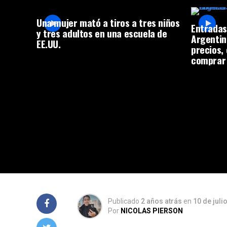
Una mujer mató a tiros a tres niños
Entradas
y tres adultos en una escuela de
Argentin
EE.UU.
precios,
comprar
Publicado
2 años atrás
en
10 de juli
Por
NICOLAS PIERSON