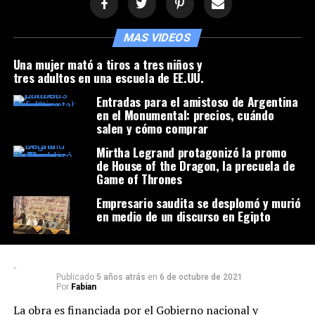
MAS VIDEOS
Una mujer mató a tiros a tres niños y
tres adultos en una escuela de EE.UU.
Entradas para el amistoso de Argentina
en el Monumental: precios, cuándo
salen y cómo comprar
Mirtha Legrand protagonizó la promo
de House of the Dragon, la precuela de
Game of Thrones
Empresario saudita se desplomó y murió
en medio de un discurso en Egipto
Publicado
5 años atrás
en
6 de octubre de 2021
Por
Fabian
La obra es financiada por el Gobierno nacional y