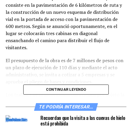
consiste en la pavimentación de 6 kilómetros de ruta y
la construcción de un nuevo esquema de distribución
vial en la portada de acceso con la pavimentación de
600 metros. Según se anunció oportunamente, en el
lugar se colocarán tres cabinas en diagonal
ensanchando el camino para distribuir el flujo de
visitantes.
El presupuesto de la obra es de 7 millones de pesos con
un plazo de ejecución de 110 días y mediante el acto
administrativo, se invita a cotizar a 5 empresas y se
aprueba el pliego de bases y condiciones.
CONTINUAR LEYENDO
Los trabajos de la mencionada obra tienen por objeto la
ejecución a partir del anteproyecto confeccionado por
TE PODRÍA INTERESAR...
la Dirección Provincial de Vialidad, del Proyecto
Ejecutivo para la realización de la obra básica de
Recuerdan que la visita a las cuevas de hielo
pavimentación del tramo mencionado.
está prohibida