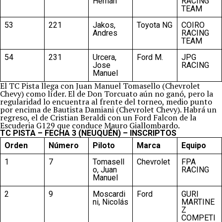
Hernan
RACING
TEAM
53
221
Jakos,
Toyota NG
COIRO
Andres
RACING
TEAM
54
231
Urcera,
Ford M.
JPG
Jose
RACING
Manuel
El TC Pista llega con Juan Manuel Tomasello (Chevrolet
Chevy) como líder. El de Don Torcuato aún no ganó, pero la
regularidad lo encuentra al frente del torneo, medio punto
por encima de Bautista Damiani (Chevrolet Chevy). Habrá un
regreso, el de Cristian Beraldi con un Ford Falcon de la
Escuderia G129 que conduce Mauro Giallombardo.
TC PISTA – FECHA 3 (NEUQUÉN) – INSCRIPTOS
Orden
Número
Piloto
Marca
Equipo
1
7
Tomasell
Chevrolet
FPA
o, Juan
RACING
Manuel
2
9
Moscardi
Ford
GURI
ni, Nicolás
MARTINE
Z
COMPETI