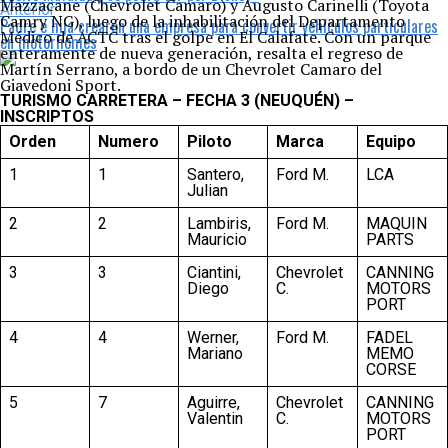
Mazzacane (Chevrolet Camaro) y Augusto Carinelli (Toyota
Anterior
Camry NG), luego de la inhabilitación del Departamento
Padre e hija crearon una empresa para convertir vehículos particulares
Médico de ACTC tras el golpe en El Calafate. Con un parque
en motorhomes
enteramente de nueva generación, resalta el regreso de
Martín Serrano, a bordo de un Chevrolet Camaro del
Giavedoni Sport.
TURISMO CARRETERA – FECHA 3 (NEUQUÉN) –
INSCRIPTOS
Orden
Numero
Piloto
Marca
Equipo
1
1
Santero,
Ford M.
LCA
Julian
2
2
Lambiris,
Ford M.
MAQUIN
Mauricio
PARTS
3
3
Ciantini,
Chevrolet
CANNING
Diego
C.
MOTORS
PORT
4
4
Werner,
Ford M.
FADEL
Mariano
MEMO
CORSE
5
7
Aguirre,
Chevrolet
CANNING
Valentin
C.
MOTORS
PORT