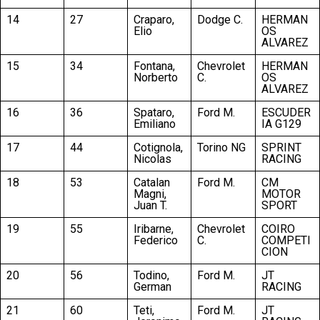
14
27
Craparo,
Dodge C.
HERMAN
Elio
OS
ALVAREZ
15
34
Fontana,
Chevrolet
HERMAN
Norberto
C.
OS
ALVAREZ
16
36
Spataro,
Ford M.
ESCUDER
Emiliano
IA G129
17
44
Cotignola,
Torino NG
SPRINT
Nicolas
RACING
18
53
Catalan
Ford M.
CM
Magni,
MOTOR
Juan T.
SPORT
19
55
Iribarne,
Chevrolet
COIRO
Federico
C.
COMPETI
CION
20
56
Todino,
Ford M.
JT
German
RACING
21
60
Teti,
Ford M.
JT