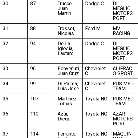
30
87
Trucco,
Dodge C.
DI
Juan
MEGLIO
Martin
MOTORS
PORT
31
88
Trosset,
Ford M.
MV
Nicolas
RACING
32
94
De La
Dodge C.
DI
Iglesia,
MEGLIO
Lautaro
MOTORS
PORT
33
96
Benvenuti,
Chevrolet
ALIFRAC
Juan Cruz
C.
O SPORT
34
99
Di Palma,
Chevrolet
RUS MED
Luis Jose
C.
TEAM
35
107
Martinez,
Toyota NG
RUS MED
Tobias
TEAM
36
110
Azar,
Toyota NG
AZAR
Diego
MOTORS
PORT
37
114
Ferrante,
Toyota NG
MAQUIN