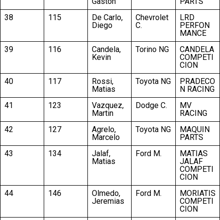
Gaston
PARTS
38
115
De Carlo,
Chevrolet
LRD
Diego
C.
PERFON
MANCE
39
116
Candela,
Torino NG
CANDELA
Kevin
COMPETI
CION
40
117
Rossi,
Toyota NG
PRADECO
Matias
N RACING
41
123
Vazquez,
Dodge C.
MV
Martin
RACING
42
127
Agrelo,
Toyota NG
MAQUIN
Marcelo
PARTS
43
134
Jalaf,
Ford M.
MATIAS
Matias
JALAF
COMPETI
CION
44
146
Olmedo,
Ford M.
MORIATIS
Jeremias
COMPETI
CION