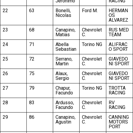
Jeronimo
RACING
22
63
Bonelli,
Ford M.
HERMAN
Nicolas
OS
ALVAREZ
23
68
Canapino,
Chevrolet
RUS MED
Matias
C.
TEAM
24
71
Abella
Torino NG
ALIFRAC
Sebastian
O SPORT
25
72
Serrano,
Chevrolet
GIAVEDO
Martin
C.
NI SPORT
26
75
Alaux,
Chevrolet
GIAVEDO
Sergio
C.
NI SPORT
27
79
Chapur,
Torino NG
TROTTA
Facundo
RACING
28
83
Ardusso,
Chevrolet
RV
Facundo
C.
RACING
29
86
Canapino,
Chevrolet
CANNING
Agustin
C.
MOTORS
PORT