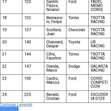
17
123
Santilli
Ford
FADEL
Pazos,
MEMO
Nicanor
CORSE
18
133
Bernasco
Torino
TROTTA
ni, Felipe
RACING
19
137
Scoltore,
Chevrolet
TROTTA
Juan
RACING
20
140
Chansard,
Toyota
UR
Gaspar
RACING
21
144
Cifre,
Torino
TROTTA
Faustino
RACING
22
147
Dianda,
Dodge
GALARZA
Marco
RACING
23
193
Castro,
Ford
COIRO
Marcos
COMPETI
CION
24
225
Beraldi,
Ford
ESCUDER
Cristian
IA G129
Continuar Leyendo
Argentina