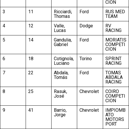
CION
3
11
Ricciardi,
Ford
RUS MED
Thomas
TEAM
4
12
Valle,
Dodge
RV
Lucas
RACING
5
14
Gandulia,
Ford
MORIATIS
Gabriel
COMPETI
CION
6
18
Cotignola,
Torino
SPRINT
Luciano
RACING
7
22
Abdala,
Ford
TOMAS
Tomás
ABDALA
RACING
8
25
Rasuk,
Chevrolet
COIRO
José
COMPETI
CION
9
41
Barrio,
Chevrolet
IMPIOMB
Jorge
ATO
MOTORS
PORT