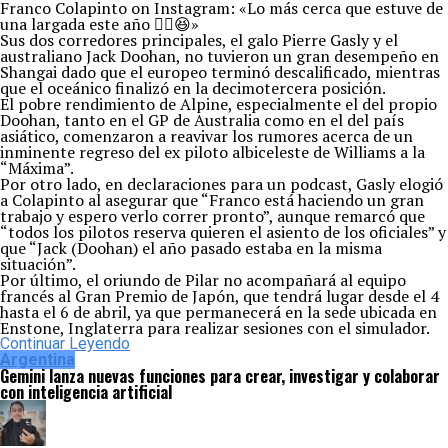
Franco Colapinto on Instagram: «Lo más cerca que estuve de
una largada este año ✌🏼😆»
Sus dos corredores principales, el galo Pierre Gasly y el
australiano Jack Doohan, no tuvieron un gran desempeño en
Shangai dado que el europeo terminó descalificado, mientras
que el oceánico finalizó en la decimotercera posición.
El pobre rendimiento de Alpine, especialmente el del propio
Doohan, tanto en el GP de Australia como en el del país
asiático, comenzaron a reavivar los rumores acerca de un
inminente regreso del ex piloto albiceleste de Williams a la
“Máxima”.
Por otro lado, en declaraciones para un podcast, Gasly elogió
a Colapinto al asegurar que “Franco está haciendo un gran
trabajo y espero verlo correr pronto”, aunque remarcó que
“todos los pilotos reserva quieren el asiento de los oficiales” y
que “Jack (Doohan) el año pasado estaba en la misma
situación”.
Por último, el oriundo de Pilar no acompañará al equipo
francés al Gran Premio de Japón, que tendrá lugar desde el 4
hasta el 6 de abril, ya que permanecerá en la sede ubicada en
Enstone, Inglaterra para realizar sesiones con el simulador.
Continuar Leyendo
Argentina
Gemini lanza nuevas funciones para crear, investigar y colaborar
con inteligencia artificial