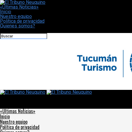
«Últimas Noticias»
Inicio
Nuestro equipo
Política de privacidad
Quienes somos?
CONECTATE CON NOSOTROS
El Tribuno Neuquino
El CCK presenta una muestra con la colección recuperada de
Molina Campos
«Últimas Noticias»
Inicio
Nuestro equipo
Política de privacidad