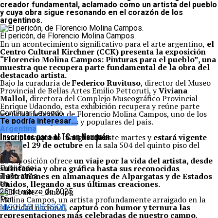
creador fundamental, aclamado como un artista del pueblo
y cuya obra sigue resonando en el corazón de los
argentinos.
El pericón, de Florencio Molina Campos.
En un acontecimiento significativo para el arte argentino,
el
Centro Cultural Kirchner (CCK) presenta la exposición
“Florencio Molina Campos: Pinturas para el pueblo”, una
muestra que recupera parte fundamental de la obra del
destacado artista.
Bajo la curaduría de
Federico Ruvituso
, director del Museo
Provincial de Bellas Artes Emilio Pettoruti, y
Viviana
Mallol,
directora del Complejo Museográfico Provincial
Enrique Udaondo, esta exhibición recupera y reúne parte
esencial de la obra de Florencio Molina Campos, uno de los
Continuar Leyendo
pintores más queridos y populares del país.
Te podría interesar...
Argentina
Inscriptos para el TC en Neuquén
la muestra quedó inaugurada este martes y
estará vigente
hasta el 29 de octubre
en la sala 504 del quinto piso del
CCK.
La exposición ofrece
un viaje por la vida del artista, desde
su infancia y obra gráfica hasta sus reconocidas
Publicado
ilustraciones en almanaques de Alpargatas y de Estados
1 año atrás
Unidos, llegando a sus últimas creaciones.
en
26 de marzo de 2025
Molina Campos, un artista profundamente arraigado en la
Por
identidad nacional,
capturó con humor y ternura las
NICOLAS PIERSON
representaciones más celebradas de nuestro campo
,