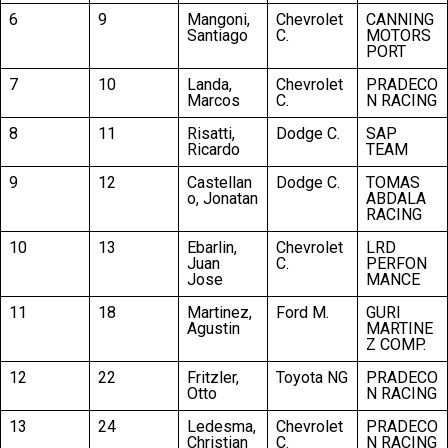
6
9
Mangoni,
Chevrolet
CANNING
Santiago
C.
MOTORS
PORT
7
10
Landa,
Chevrolet
PRADECO
Marcos
C.
N RACING
8
11
Risatti,
Dodge C.
SAP
Ricardo
TEAM
9
12
Castellan
Dodge C.
TOMAS
o, Jonatan
ABDALA
RACING
10
13
Ebarlin,
Chevrolet
LRD
Juan
C.
PERFON
Jose
MANCE
11
18
Martinez,
Ford M.
GURI
Agustin
MARTINE
Z COMP.
12
22
Fritzler,
Toyota NG
PRADECO
Otto
N RACING
13
24
Ledesma,
Chevrolet
PRADECO
Christian
C.
N RACING