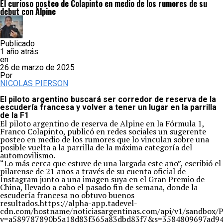
El curioso posteo de Colapinto en medio de los rumores de su
debut con Alpine
Publicado
1 año atrás
en
26 de marzo de 2025
Por
NICOLAS PIERSON
El piloto argentino buscará ser corredor de reserva de la
escudería francesa y volver a tener un lugar en la parrilla
de la F1
El piloto argentino de reserva de Alpine en la Fórmula 1,
Franco Colapinto, publicó en redes sociales un sugerente
posteo en medio de los rumores que lo vinculan sobre una
posible vuelta a la parrilla de la máxima categoría del
automovilismo.
“Lo más cerca que estuve de una largada este año”, escribió el
pilarense de 21 años a través de su cuenta oficial de
Instagram junto a una imagen suya en el Gran Premio de
China, llevado a cabo el pasado fin de semana, donde la
escudería francesa no obtuvo buenos
resultados.https://alpha-app.tadevel-
cdn.com/hostname/noticiasargentinas.com/api/v1/s
v=a589787890b5a18d83f365a83dbd83f7&s=3584809697ad94