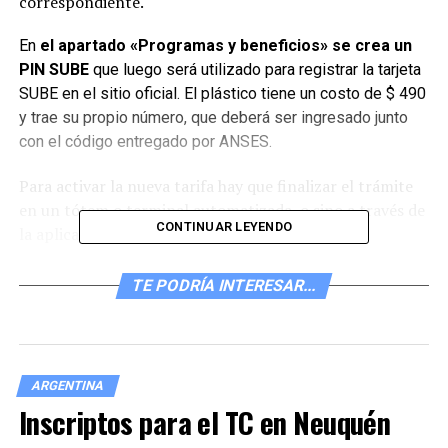
correspondiente.
En
el apartado «Programas y beneficios» se crea un
PIN SUBE
que luego será utilizado para registrar la tarjeta
SUBE en el sitio oficial. El plástico tiene un costo de $ 490
y trae su propio número, que deberá ser ingresado junto
con el código entregado por ANSES.
Para activar la nueva tarifa hay que finalizar el trámite
en un tótem o terminal automatizada, o sino a través de
CONTINUAR LEYENDO
la aplicación Carga SUBE.
También se puede tramitar en persona en un Centro de
TE PODRÍA INTERESAR...
Atención SUBE donde habrá que presentar el último DNI
vigente de la persona que desea acceder a ese beneficio.
El beneficio de la Tarifa Social
ARGENTINA
se aplica a los siguientes
Inscriptos para el TC en Neuquén