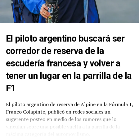
Diego
C.
MOTORSP
ORT
4
4
Werner,
Ford M.
FADEL
Mariano
MEMO
El piloto argentino buscará ser
CORSE
5
7
Aguirre,
Chevrolet
CANNING
corredor de reserva de la
Valentin
C.
MOTORSP
ORT
escudería francesa y volver a
6
9
Mangoni,
Chevrolet
CANNING
tener un lugar en la parrilla de la
Santiago
C.
MOTORSP
ORT
F1
7
10
Landa,
Chevrolet
PRADECO
Marcos
C.
N RACING
El piloto argentino de reserva de Alpine en la Fórmula 1,
Franco Colapinto, publicó en redes sociales un
8
11
Risatti,
Dodge C.
SAP
sugerente posteo en medio de los rumores que lo
Ricardo
TEAM
vinculan sobre una posible vuelta a la parrilla de la
9
12
Castellano
Dodge C.
TOMAS
máxima categoría del automovilismo.
, Jonatan
ABDALA