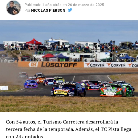
grupos:
Publicado
1 año atrás
en
26 de marzo de 2025
Por
NICOLAS PIERSON
Jubilados y pensionados
Estudiantes del programa PROGRESAR
Personal de trabajo doméstico
Veteranos de la Guerra de Malvinas
Beneficiarios de la Asignación Universal por Hijo
Beneficiarias del plan Asignación por Embarazo
Miembros del Programa de Jóvenes con Más y
Mejor trabajo
Beneficiarios del Seguro por desempleo
Seguro de Capacitación y Empleo
Programa Promover Igualdad de Oportunidades
Con 54 autos, el Turismo Carretera desarrollará la
tercera fecha de la temporada. Además, el TC Pista llega
Programa Nacional de Inclusión Socioproductiva y
con 24 anotados.
Desarrollo Local “Potenciar Trabajo” (las cuales