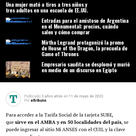
Una mujer mató a tiros a tres niños y
tres adultos en una escuela de EE.UU.
Entradas para el amistoso de Argentina
en el Monumental: precios, cuándo
salen y cómo comprar
Mirtha Legrand protagonizó la promo
de House of the Dragon, la precuela de
Game of Thrones
Empresario saudita se desplomó y murió
en medio de un discurso en Egipto
Publicado
3 años atrás
en
11 de mayo de 2023
Por
eltribuno
Para acceder a la Tarifa Social de la tarjeta SUBE,
que
sirve en el AMBA y en 50 localidades del país
, se
puede ingresar al sitio Mi ANSES con el CUIL y la clave