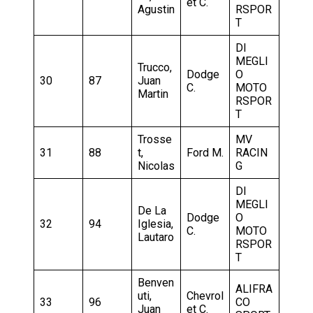
et C.
Agustin
RSPOR
T
DI
MEGLI
Trucco,
Dodge
O
30
87
Juan
C.
MOTO
Martin
RSPOR
T
Trosse
MV
31
88
t,
Ford M.
RACIN
Nicolas
G
DI
MEGLI
De La
Dodge
O
32
94
Iglesia,
C.
MOTO
Lautaro
RSPOR
T
Benven
ALIFRA
uti,
Chevrol
33
96
CO
Juan
et C.