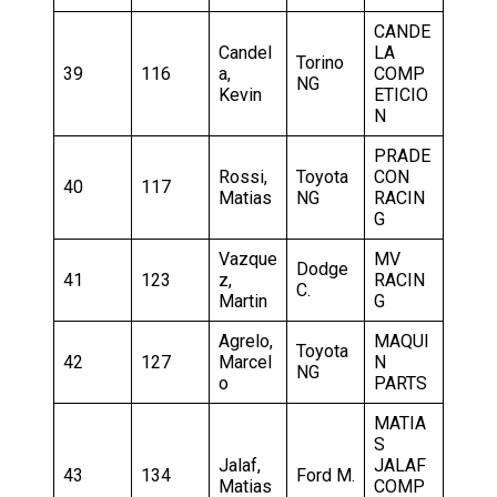
CANDE
Candel
LA
Torino
39
116
a,
COMP
NG
Kevin
ETICIO
N
PRADE
Rossi,
Toyota
CON
40
117
Matias
NG
RACIN
G
Vazque
MV
Dodge
41
123
z,
RACIN
C.
Martin
G
Agrelo,
MAQUI
Toyota
42
127
Marcel
N
NG
o
PARTS
MATIA
S
Jalaf,
JALAF
43
134
Ford M.
Matias
COMP