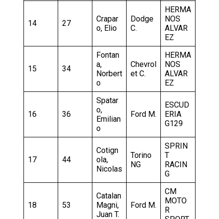
HERMA
Crapar
Dodge
NOS
14
27
o, Elio
C.
ALVAR
EZ
Fontan
HERMA
a,
Chevrol
NOS
15
34
Norbert
et C.
ALVAR
o
EZ
Spatar
ESCUD
o,
16
36
Ford M.
ERIA
Emilian
G129
o
SPRIN
Cotign
Torino
T
17
44
ola,
NG
RACIN
Nicolas
G
CM
Catalan
MOTO
18
53
Magni,
Ford M.
R
Juan T.