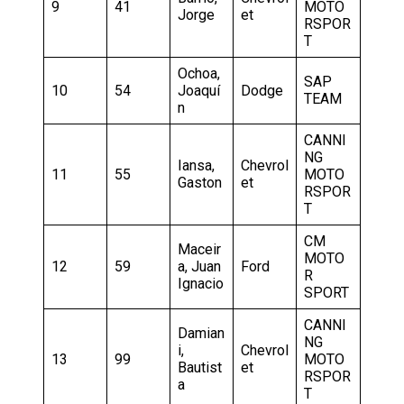
9
41
MOTO
Jorge
et
RSPOR
T
Ochoa,
SAP
10
54
Joaquí
Dodge
TEAM
n
CANNI
NG
Iansa,
Chevrol
11
55
MOTO
Gaston
et
RSPOR
T
CM
Maceir
MOTO
12
59
a, Juan
Ford
R
Ignacio
SPORT
CANNI
Damian
NG
i,
Chevrol
13
99
MOTO
Bautist
et
RSPOR
a
T