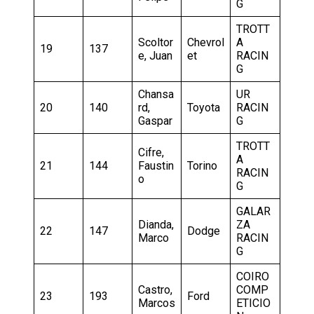
G
TROTT
Scoltor
Chevrol
A
19
137
e, Juan
et
RACIN
G
Chansa
UR
20
140
rd,
Toyota
RACIN
Gaspar
G
TROTT
Cifre,
A
21
144
Faustin
Torino
RACIN
o
G
GALAR
Dianda,
ZA
22
147
Dodge
Marco
RACIN
G
COIRO
Castro,
COMP
23
193
Ford
Marcos
ETICIO