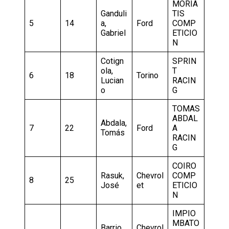
MORIA
Ganduli
TIS
5
14
a,
Ford
COMP
Gabriel
ETICIO
N
Cotign
SPRIN
ola,
T
6
18
Torino
Lucian
RACIN
o
G
TOMAS
ABDAL
Abdala,
7
22
Ford
A
Tomás
RACIN
G
COIRO
Rasuk,
Chevrol
COMP
8
25
José
et
ETICIO
N
IMPIO
MBATO
Barrio,
Chevrol