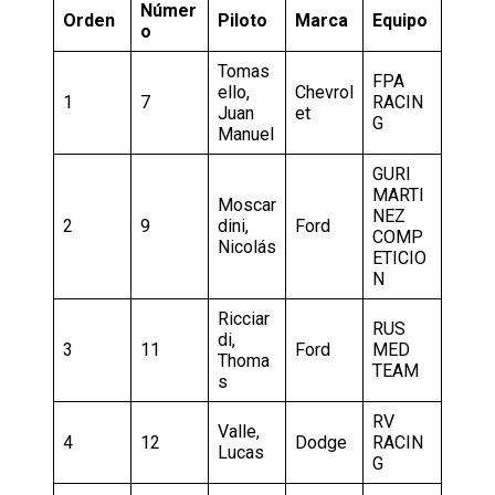
Númer
Orden
Piloto
Marca
Equipo
o
Tomas
FPA
ello,
Chevrol
1
7
RACIN
Juan
et
G
Manuel
GURI
MARTI
Moscar
NEZ
2
9
dini,
Ford
COMP
Nicolás
ETICIO
N
Ricciar
RUS
di,
3
11
Ford
MED
Thoma
TEAM
s
RV
Valle,
4
12
Dodge
RACIN
Lucas
G