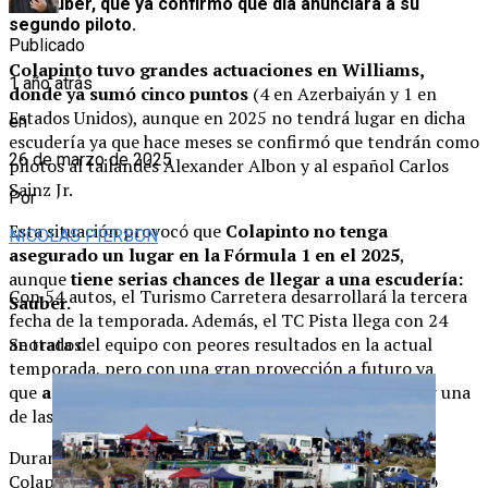
es
Sauber
, que
ya confirmó qué día anunciará a su
segundo piloto.
Publicado
Colapinto tuvo grandes actuaciones en Williams,
1 año atrás
donde ya sumó cinco puntos
(4 en Azerbaiyán y 1 en
Estados Unidos), aunque en 2025 no tendrá lugar en dicha
en
escudería ya que hace meses se confirmó que tendrán como
26 de marzo de 2025
pilotos al tailandés Alexander Albon y al español Carlos
Sainz Jr.
Por
Esta situación provocó que
Colapinto no tenga
NICOLAS PIERSON
asegurado un lugar en la Fórmula 1 en el 2025
,
aunque
tiene serias chances de llegar a una escudería:
Con 54 autos, el Turismo Carretera desarrollará la tercera
Sauber.
fecha de la temporada. Además, el TC Pista llega con 24
anotados.
Se trata del equipo con peores resultados en la actual
temporada, pero con una gran proyección a futuro ya
que
a partir de 2026 pasará a ser Audi
y promete ser una
de las escuderías que de pelea arriba.
Durante el Gran Premio de Estados Unidos, donde
Colapinto protagonizó una gran remontada y terminó