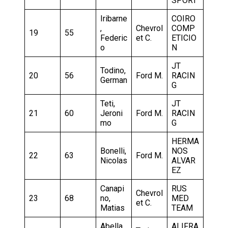
SPORT
Iribarne
COIRO
,
Chevrol
COMP
19
55
Federic
et C.
ETICIO
o
N
JT
Todino,
20
56
Ford M.
RACIN
German
G
Teti,
JT
21
60
Jeroni
Ford M.
RACIN
mo
G
HERMA
Bonelli,
NOS
22
63
Ford M.
Nicolas
ALVAR
EZ
Canapi
RUS
Chevrol
23
68
no,
MED
et C.
Matias
TEAM
Abella
ALIFRA