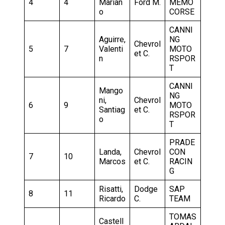
4
4
Marian
Ford M.
MEMO
o
CORSE
CANNI
Aguirre,
NG
Chevrol
5
7
Valenti
MOTO
et C.
n
RSPOR
T
CANNI
Mango
NG
ni,
Chevrol
6
9
MOTO
Santiag
et C.
RSPOR
o
T
PRADE
Landa,
Chevrol
CON
7
10
Marcos
et C.
RACIN
G
Risatti,
Dodge
SAP
8
11
Ricardo
C.
TEAM
TOMAS
Castell