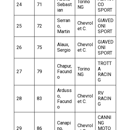
Torino
24
71
Sebast
CO
NG
ian
SPORT
Serran
GIAVED
Chevrol
25
72
o,
ONI
et C.
Martin
SPORT
GIAVED
Alaux,
Chevrol
26
75
ONI
Sergio
et C.
SPORT
TROTT
Chapur,
Torino
A
27
79
Facund
NG
RACIN
o
G
Arduss
RV
o,
Chevrol
28
83
RACIN
Facund
et C.
G
o
CANNI
Canapi
NG
Chevrol
29
86
no,
MOTO