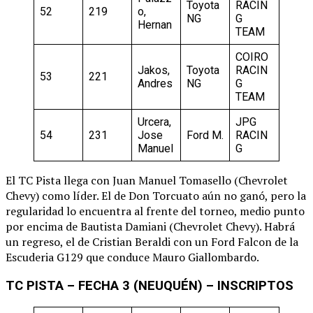
Toyota
RACIN
52
219
o,
NG
G
Hernan
TEAM
COIRO
Jakos,
Toyota
RACIN
53
221
Andres
NG
G
TEAM
Urcera,
JPG
54
231
Jose
Ford M.
RACIN
Manuel
G
El TC Pista llega con Juan Manuel Tomasello (Chevrolet
Chevy) como líder. El de Don Torcuato aún no ganó, pero la
regularidad lo encuentra al frente del torneo, medio punto
por encima de Bautista Damiani (Chevrolet Chevy). Habrá
un regreso, el de Cristian Beraldi con un Ford Falcon de la
Escuderia G129 que conduce Mauro Giallombardo.
TC PISTA – FECHA 3 (NEUQUÉN) – INSCRIPTOS