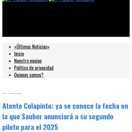
El Tribuno Neuquino
Atento Colapinto: ya se conoce la fecha en la que Sauber
anunciará a su segundo piloto para el 2025
«Últimas Noticias»
Inicio
Nuestro equipo
Política de privacidad
Quienes somos?
Argentina
Atento Colapinto: ya se conoce la fecha en
la que Sauber anunciará a su segundo
piloto para el 2025