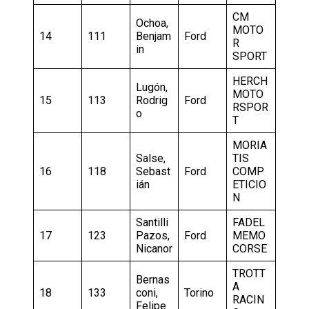
CM
Ochoa,
MOTO
14
111
Benjam
Ford
R
in
SPORT
HERCH
Lugón,
MOTO
15
113
Rodrig
Ford
RSPOR
o
T
MORIA
Salse,
TIS
16
118
Sebast
Ford
COMP
ián
ETICIO
N
Santilli
FADEL
17
123
Pazos,
Ford
MEMO
Nicanor
CORSE
TROTT
Bernas
A
18
133
coni,
Torino
RACIN
Felipe