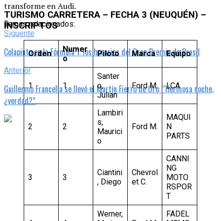
transforme en Audi.
TURISMO CARRETERA – FECHA 3 (NEUQUÉN) –
Temas relacionados:
INSCRIPTOS
Siguente
Numer
Colapinto en la Fórmula 1: los horarios del Gran Premio de Brasil
Orden
Piloto
Marca
Equipo
o
Anterior
Santer
1
1
o,
Ford M.
LCA
Guillermo Francella se llevó el Martín Fierro de Oro: “Hermosa noche,
Julian
¿verdad?”
Lambiri
MAQUI
s,
2
2
Ford M.
N
Maurici
PARTS
o
CANNI
NG
Ciantini
Chevrol
3
3
MOTO
, Diego
et C.
RSPOR
T
Werner,
FADEL