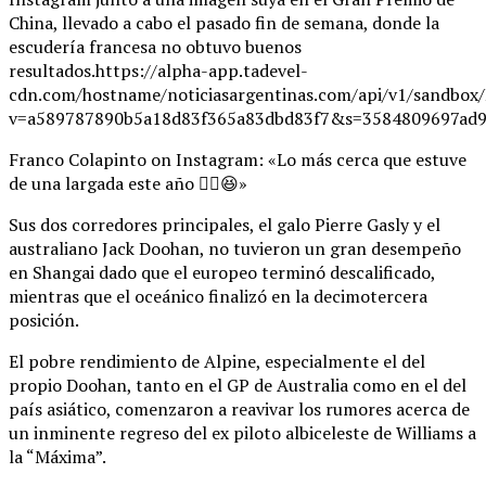
China, llevado a cabo el pasado fin de semana, donde la
escudería francesa no obtuvo buenos
resultados.https://alpha-app.tadevel-
cdn.com/hostname/noticiasargentinas.com/api/v1/
v=a589787890b5a18d83f365a83dbd83f7&s=3584809697ad9
Franco Colapinto on Instagram: «Lo más cerca que estuve
de una largada este año ✌🏼😆»
Sus dos corredores principales, el galo Pierre Gasly y el
australiano Jack Doohan, no tuvieron un gran desempeño
en Shangai dado que el europeo terminó descalificado,
mientras que el oceánico finalizó en la decimotercera
posición.
El pobre rendimiento de Alpine, especialmente el del
propio Doohan, tanto en el GP de Australia como en el del
país asiático, comenzaron a reavivar los rumores acerca de
un inminente regreso del ex piloto albiceleste de Williams a
la “Máxima”.