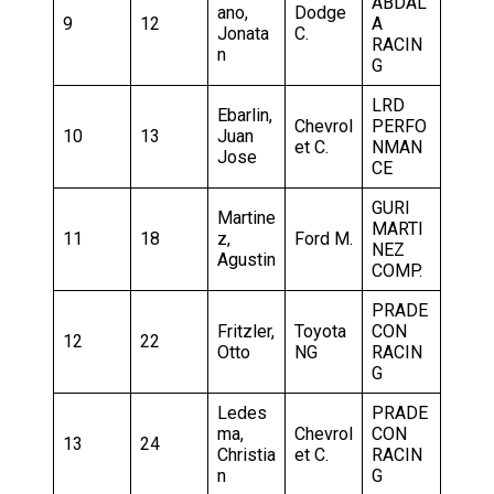
ABDAL
ano,
Dodge
9
12
A
Jonata
C.
RACIN
n
G
LRD
Ebarlin,
Chevrol
PERFO
10
13
Juan
et C.
NMAN
Jose
CE
GURI
Martine
MARTI
11
18
z,
Ford M.
NEZ
Agustin
COMP.
PRADE
Fritzler,
Toyota
CON
12
22
Otto
NG
RACIN
G
Ledes
PRADE
ma,
Chevrol
CON
13
24
Christia
et C.
RACIN
n
G