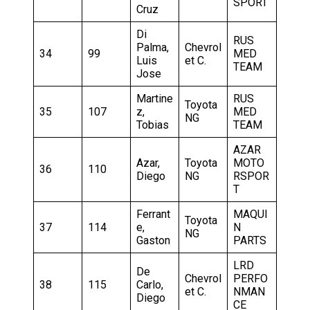
SPORT
Cruz
Di
RUS
Palma,
Chevrol
34
99
MED
Luis
et C.
TEAM
Jose
Martine
RUS
Toyota
35
107
z,
MED
NG
Tobias
TEAM
AZAR
Azar,
Toyota
MOTO
36
110
Diego
NG
RSPOR
T
Ferrant
MAQUI
Toyota
37
114
e,
N
NG
Gaston
PARTS
LRD
De
Chevrol
PERFO
38
115
Carlo,
et C.
NMAN
Diego
CE