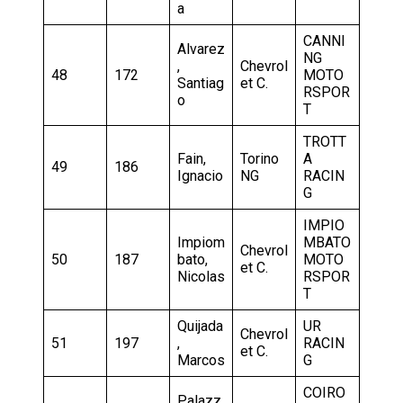
a
CANNI
Alvarez
NG
,
Chevrol
48
172
MOTO
Santiag
et C.
RSPOR
o
T
TROTT
Fain,
Torino
A
49
186
Ignacio
NG
RACIN
G
IMPIO
Impiom
MBATO
Chevrol
50
187
bato,
MOTO
et C.
Nicolas
RSPOR
T
Quijada
UR
Chevrol
51
197
,
RACIN
et C.
Marcos
G
COIRO
Palazz