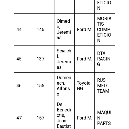
ETICIO
N
MORIA
Olmed
TIS
o,
44
146
Ford M.
COMP
Jeremi
ETICIO
as
N
Scialch
DTA
i,
45
137
Ford M.
RACIN
Jeremi
G
as
Domen
RUS
ech,
Toyota
46
155
MED
Alfons
NG
TEAM
o
De
Benedi
MAQUI
ctis,
47
157
Ford M.
N
Juan
PARTS
Bautist