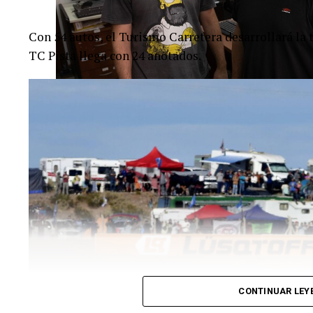
Con 54 autos, el Turismo Carretera desarrollará la 
TC Pista llega con 24 anotados.
TEMAS RELACIONADOS:
ACTUALIDAD
ANTERIOR
¿Qué tendencias en tecnología van a
pisar fuerte en Argentina?
CONTINUAR LEY