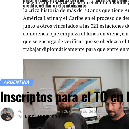
pagar el colectivo con tarjeta de
Charros en pleno
ese ente, quienes destacaron el «entusiasmo» y
crédito, celular o reloj inteligente
la «rica historia de más de 70 años que tiene A
América Latina y el Caribe en el proceso de de
junto a otros vinculados a las 321 estaciones 
conferencia que empieza el lunes en Viena, ci
que se encarga de verificar que se obedezca el
trabajar diplomáticamente para que entre en v
ARGENTINA
Inscriptos para el TC en
Publicado
1 año atrás
en
26 de marzo de 2025
Por
NICOLAS PIERSON