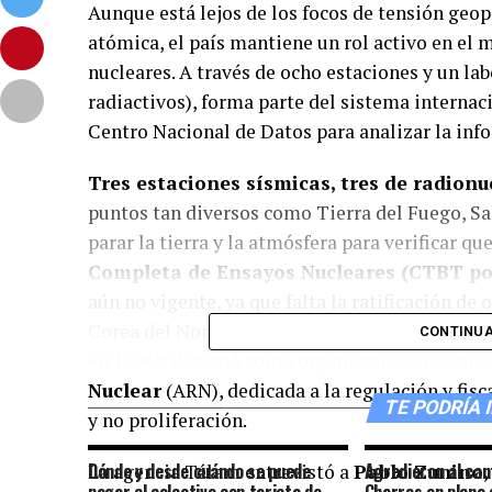
Aunque está lejos de los focos de tensión geop
atómica, el país mantiene un rol activo en el 
nucleares. A través de ocho estaciones y un la
radiactivos), forma parte del sistema internaci
Centro Nacional de Datos para analizar la inf
Tres estaciones sísmicas, tres de radionu
puntos tan diversos como Tierra del Fuego, Sa
parar la tierra y la atmósfera para verificar q
Completa de Ensayos Nucleares (CTBT por 
aún no vigente, ya que falta la ratificación de o
Corea del Norte, Pakistán y Estados Unidos). E
CONTINUA
en 1998 y designó como organismo con compet
Nuclear
(ARN), dedicada a la regulación y fisc
TE PODRÍA 
y no proliferación.
Dónde y desde cuándo se puede
Agredieron al can
La agencia Télam entrevistó a
Pablo Zunino,