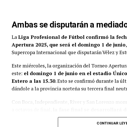
“Franco está haciendo un gran trabajo y espero ver
12
22
Fritzler, Otto
“todos los pilotos reserva quieren el asiento de los
pasado estaba en la misma situación”.
13
24
Ledesma, Chris
Ambas se disputarán a mediado
Por último, el oriundo de Pilar no acompañará al e
14
27
Craparo, Elio
tendrá lugar desde el 4 hasta el 6 de abril, ya que 
La
Liga Profesional de Fútbol confirmó la fech
Inglaterra para realizar sesiones con el simulador.
Apertura 2025, que será el domingo 1 de junio
15
34
Fontana, Norbe
Supercopa Internacional que disputarán Vélez y Est
Este miércoles, la organización del Torneo Apertura 
16
36
Spataro, Emilia
este:
el domingo 1 de junio en el estadio Únic
17
44
Cotignola, Nico
Estero a las 15.30
. Esto se confirmó durante la ú
18
53
Catalan Magni,
dándole a la provincia norteña su tercera final neut
Juan T.
19
55
Iribarne, Federi
Con Boca, Independiente, River y San Lorenzo mom
a octavos de final,
la fase final se desarrollará
20
56
Todino, Germa
mayo hasta el 1 de junio que se jugará el parti
CONTINUAR LEY
21
60
Teti, Jeronimo