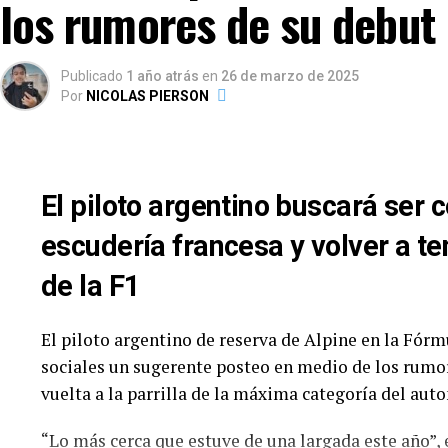
los rumores de su debut
Se viven las horas previas a la tercera presentació
2025. El Autódromo «Parque Provincia de Neuquén» 
Publicado
1 año atrás
en
26 de marzo de 2025
completa el recorrido por la Patagonia. Un total de 
Por
NICOLAS PIERSON
semana.
Dos ausencias «involuntarias» para esta cita: las 
Augusto Carinelli (Toyota Camry NG), luego de la
El piloto argentino buscará ser 
de ACTC tras el golpe en El Calafate. Con un parq
resalta el regreso de Martín Serrano, a bordo de u
escudería francesa y volver a ten
de la F1
TURISMO CARRETERA – FECHA 3 (
Orden
Numero
Piloto
El piloto argentino de reserva de Alpine en la Fórm
sociales un sugerente posteo en medio de los rumor
1
1
Santero, Julian
vuelta a la parrilla de la máxima categoría del au
2
2
Lambiris, Mauri
3
3
Ciantini, Diego
“Lo más cerca que estuve de una largada este año”, e