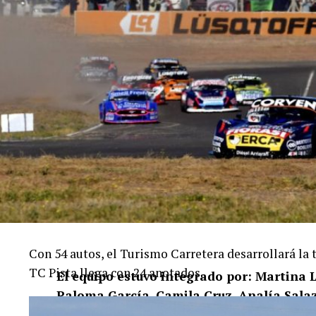
Hubo tiempo para los abrazos, las fotos y los 
que se completó con Micaela Cruz y el ushuaie
jugadoras de Ushuaia continuaron viaje rumbo a
Con 54 autos, el Turismo Carretera desarrollará la 
TC Pista llega con 24 anotados.
El equipo estuvo integrado por: Martina 
Paloma García, Camila Cruz, Analía Sala
Aguilar, Morena Salazar, Daniela Medina 