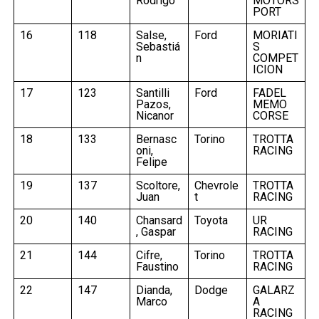
Rodrigo
MOTORS
PORT
16
118
Salse,
Ford
MORIATI
Sebastiá
S
n
COMPET
ICION
17
123
Santilli
Ford
FADEL
Pazos,
MEMO
Nicanor
CORSE
18
133
Bernasc
Torino
TROTTA
oni,
RACING
Felipe
19
137
Scoltore,
Chevrole
TROTTA
Juan
t
RACING
20
140
Chansard
Toyota
UR
, Gaspar
RACING
21
144
Cifre,
Torino
TROTTA
Faustino
RACING
22
147
Dianda,
Dodge
GALARZ
Marco
A
RACING