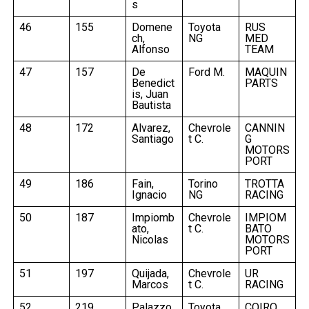
s
46
155
Domene
Toyota
RUS
ch,
NG
MED
Alfonso
TEAM
47
157
De
Ford M.
MAQUIN
Benedict
PARTS
is, Juan
Bautista
48
172
Alvarez,
Chevrole
CANNIN
Santiago
t C.
G
MOTORS
PORT
49
186
Fain,
Torino
TROTTA
Ignacio
NG
RACING
50
187
Impiomb
Chevrole
IMPIOM
ato,
t C.
BATO
Nicolas
MOTORS
PORT
51
197
Quijada,
Chevrole
UR
Marcos
t C.
RACING
52
219
Palazzo,
Toyota
COIRO