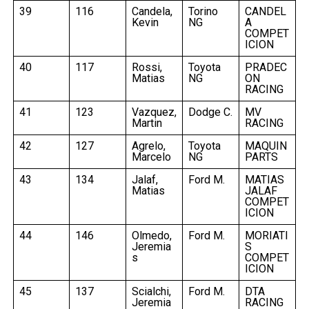
39
116
Candela,
Torino
CANDEL
Kevin
NG
A
COMPET
ICION
40
117
Rossi,
Toyota
PRADEC
Matias
NG
ON
RACING
41
123
Vazquez,
Dodge C.
MV
Martin
RACING
42
127
Agrelo,
Toyota
MAQUIN
Marcelo
NG
PARTS
43
134
Jalaf,
Ford M.
MATIAS
Matias
JALAF
COMPET
ICION
44
146
Olmedo,
Ford M.
MORIATI
Jeremia
S
s
COMPET
ICION
45
137
Scialchi,
Ford M.
DTA
Jeremia
RACING