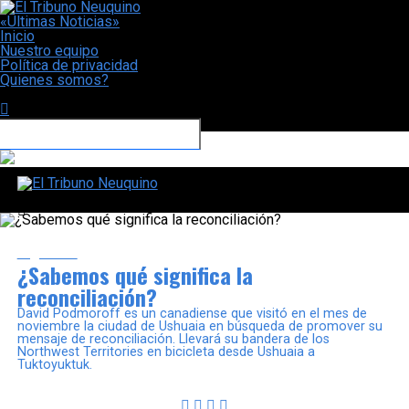
«Últimas Noticias»
Inicio
Nuestro equipo
Política de privacidad
Quienes somos?
CONECTATE CON NOSOTROS
El Tribuno Neuquino
Argentina
¿Sabemos qué significa la
reconciliación?
David Podmoroff es un canadiense que visitó en el mes de
noviembre la ciudad de Ushuaia en búsqueda de promover su
mensaje de reconciliación. Llevará su bandera de los
Northwest Territories en bicicleta desde Ushuaia a
Tuktoyuktuk.