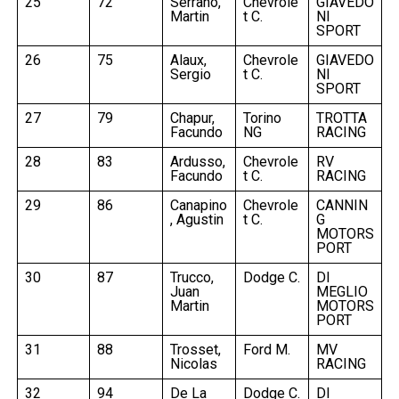
25
72
Serrano,
Chevrole
GIAVEDO
Martin
t C.
NI
SPORT
26
75
Alaux,
Chevrole
GIAVEDO
Sergio
t C.
NI
SPORT
27
79
Chapur,
Torino
TROTTA
Facundo
NG
RACING
28
83
Ardusso,
Chevrole
RV
Facundo
t C.
RACING
29
86
Canapino
Chevrole
CANNIN
, Agustin
t C.
G
MOTORS
PORT
30
87
Trucco,
Dodge C.
DI
Juan
MEGLIO
Martin
MOTORS
PORT
31
88
Trosset,
Ford M.
MV
Nicolas
RACING
32
94
De La
Dodge C.
DI