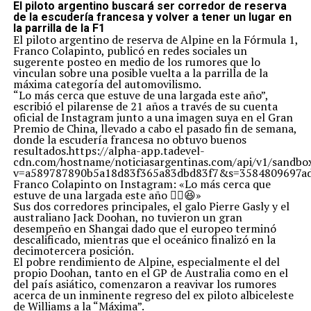
El piloto argentino buscará ser corredor de reserva
de la escudería francesa y volver a tener un lugar en
la parrilla de la F1
El piloto argentino de reserva de Alpine en la Fórmula 1,
Franco Colapinto, publicó en redes sociales un
sugerente posteo en medio de los rumores que lo
vinculan sobre una posible vuelta a la parrilla de la
máxima categoría del automovilismo.
“Lo más cerca que estuve de una largada este año”,
escribió el pilarense de 21 años a través de su cuenta
oficial de Instagram junto a una imagen suya en el Gran
Premio de China, llevado a cabo el pasado fin de semana,
donde la escudería francesa no obtuvo buenos
resultados.https://alpha-app.tadevel-
cdn.com/hostname/noticiasargentinas.com/api/v1
v=a589787890b5a18d83f365a83dbd83f7&s=3584809697ad
Franco Colapinto on Instagram: «Lo más cerca que
estuve de una largada este año ✌🏼😆»
Sus dos corredores principales, el galo Pierre Gasly y el
australiano Jack Doohan, no tuvieron un gran
desempeño en Shangai dado que el europeo terminó
descalificado, mientras que el oceánico finalizó en la
decimotercera posición.
El pobre rendimiento de Alpine, especialmente el del
propio Doohan, tanto en el GP de Australia como en el
del país asiático, comenzaron a reavivar los rumores
acerca de un inminente regreso del ex piloto albiceleste
de Williams a la “Máxima”.