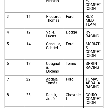
Nicolás
EZ
COMPET
ICION
3
11
Ricciardi,
Ford
RUS
Thomas
MED
TEAM
4
12
Valle,
Dodge
RV
Lucas
RACING
5
14
Gandulia,
Ford
MORIATI
Gabriel
S
COMPET
ICION
6
18
Cotignol
Torino
SPRINT
a,
RACING
Luciano
7
22
Abdala,
Ford
TOMAS
Tomás
ABDALA
RACING
8
25
Rasuk,
Chevrole
COIRO
José
t
COMPET
ICION