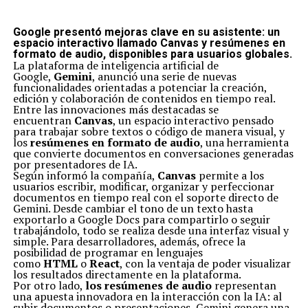
Google presentó mejoras clave en su asistente: un
espacio interactivo llamado Canvas y resúmenes en
formato de audio, disponibles para usuarios globales.
La plataforma de inteligencia artificial de
Google,
Gemini
, anunció una serie de nuevas
funcionalidades orientadas a potenciar la creación,
edición y colaboración de contenidos en tiempo real.
Entre las innovaciones más destacadas se
encuentran
Canvas
, un espacio interactivo pensado
para trabajar sobre textos o código de manera visual, y
los
resúmenes en formato de audio
, una herramienta
que convierte documentos en conversaciones generadas
por presentadores de IA.
Según informó la compañía,
Canvas
permite a los
usuarios escribir, modificar, organizar y perfeccionar
documentos en tiempo real con el soporte directo de
Gemini. Desde cambiar el tono de un texto hasta
exportarlo a Google Docs para compartirlo o seguir
trabajándolo, todo se realiza desde una interfaz visual y
simple. Para desarrolladores, además, ofrece la
posibilidad de programar en lenguajes
como
HTML
o
React
, con la ventaja de poder visualizar
los resultados directamente en la plataforma.
Por otro lado,
los resúmenes de audio
representan
una apuesta innovadora en la interacción con la IA: al
subir documentos o presentaciones, Gemini genera una