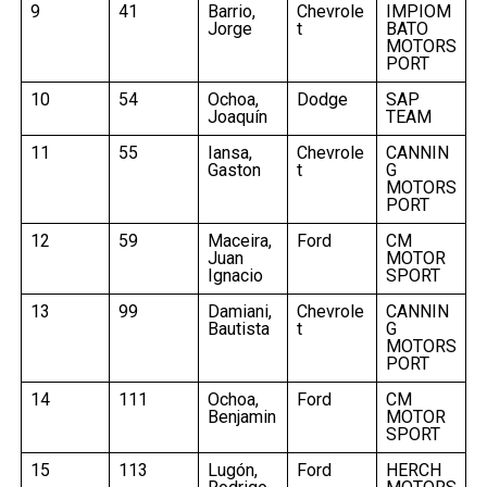
9
41
Barrio,
Chevrole
IMPIOM
Jorge
t
BATO
MOTORS
PORT
10
54
Ochoa,
Dodge
SAP
Joaquín
TEAM
11
55
Iansa,
Chevrole
CANNIN
Gaston
t
G
MOTORS
PORT
12
59
Maceira,
Ford
CM
Juan
MOTOR
Ignacio
SPORT
13
99
Damiani,
Chevrole
CANNIN
Bautista
t
G
MOTORS
PORT
14
111
Ochoa,
Ford
CM
Benjamin
MOTOR
SPORT
15
113
Lugón,
Ford
HERCH