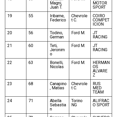
Magni,
MOTOR
Juan T.
SPORT
19
55
Iribarne,
Chevrole
COIRO
Federico
t C.
COMPET
ICION
20
56
Todino,
Ford M.
JT
German
RACING
21
60
Teti,
Ford M.
JT
Jeronim
RACING
o
22
63
Bonelli,
Ford M.
HERMAN
Nicolas
OS
ALVARE
Z
23
68
Canapino
Chevrole
RUS
, Matias
t C.
MED
TEAM
24
71
Abella
Torino
ALIFRAC
Sebastia
NG
O SPORT
n