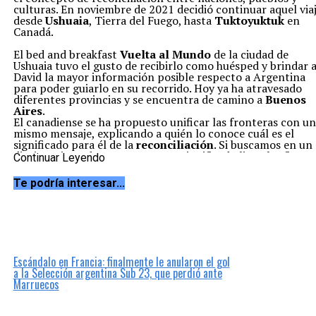
culturas. En noviembre de 2021 decidió continuar aquel via
desde
Ushuaia
, Tierra del Fuego, hasta
Tuktoyuktuk
en
Canadá.
El bed and breakfast
Vuelta al Mundo
de la ciudad de
Ushuaia tuvo el gusto de recibirlo como huésped y brindar 
David la mayor información posible respecto a Argentina
para poder guiarlo en su recorrido. Hoy ya ha atravesado
diferentes provincias y se encuentra de camino a
Buenos
Aires
.
El canadiense se ha propuesto unificar las fronteras con un
mismo mensaje, explicando a quién lo conoce cuál es el
significado para él de la
reconciliación
. Si buscamos en un
diccionario podremos ver que su significado literal refiere a
Continuar Leyendo
atraer y acordar los ánimos desunidos. Incluso, hay un
término específico para reconciliación social implicando q
Te podría interesar...
luego de un largo conflicto armado haya iniciativas para
recomponer las sociedades afectadas.
Escándalo en Francia: finalmente le anularon el gol
a la Selección argentina Sub 23, que perdió ante
Marruecos