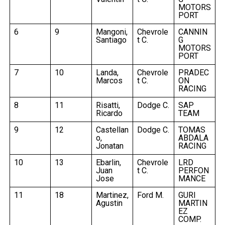
MOTORS
PORT
6
9
Mangoni,
Chevrole
CANNIN
Santiago
t C.
G
MOTORS
PORT
7
10
Landa,
Chevrole
PRADEC
Marcos
t C.
ON
RACING
8
11
Risatti,
Dodge C.
SAP
Ricardo
TEAM
9
12
Castellan
Dodge C.
TOMAS
o,
ABDALA
Jonatan
RACING
10
13
Ebarlin,
Chevrole
LRD
Juan
t C.
PERFON
Jose
MANCE
11
18
Martinez,
Ford M.
GURI
Agustin
MARTIN
EZ
COMP.