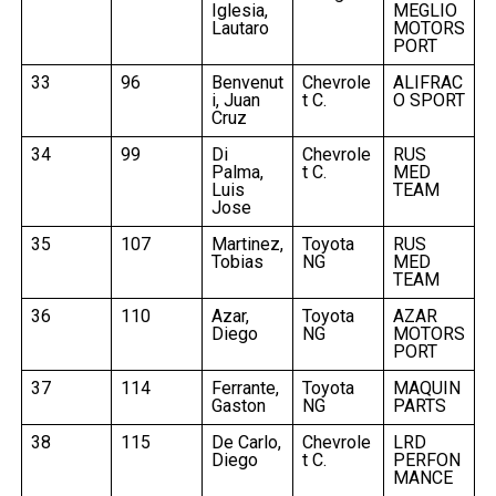
Iglesia,
MEGLIO
Lautaro
MOTORS
PORT
33
96
Benvenut
Chevrole
ALIFRAC
i, Juan
t C.
O SPORT
Cruz
34
99
Di
Chevrole
RUS
Palma,
t C.
MED
Luis
TEAM
Jose
35
107
Martinez,
Toyota
RUS
Tobias
NG
MED
TEAM
36
110
Azar,
Toyota
AZAR
Diego
NG
MOTORS
PORT
37
114
Ferrante,
Toyota
MAQUIN
Gaston
NG
PARTS
38
115
De Carlo,
Chevrole
LRD
Diego
t C.
PERFON
MANCE