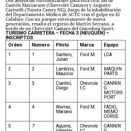
Dos ausencias «involuntarias» para esta cita: las de
Gastón Mazzacane (Chevrolet Camaro) y Augusto
Carinelli (Toyota Camry NG), luego de la inhabilitación
del Departamento Médico de ACTC tras el golpe en El
Calafate. Con un parque enteramente de nueva
generación, resalta el regreso de Martín Serrano, a
bordo de un Chevrolet Camaro del Giavedoni Sport.
TURISMO CARRETERA – FECHA 3 (NEUQUÉN) –
INSCRIPTOS
Orden
Numero
Piloto
Marca
Equipo
1
1
Santero,
Ford M.
LCA
Julian
2
2
Lambiris,
Ford M.
MAQUIN
Mauricio
PARTS
3
3
Ciantini,
Chevrole
CANNIN
Diego
t C.
G
MOTORS
PORT
4
4
Werner,
Ford M.
FADEL
Mariano
MEMO
CORSE
5
7
Aguirre,
Chevrole
CANNIN
Valentin
t C.
G