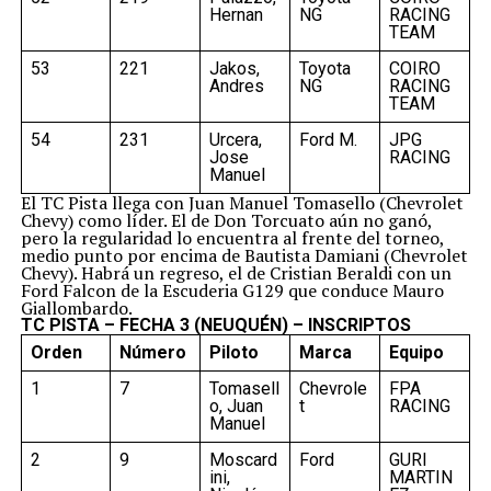
Hernan
NG
RACING
TEAM
53
221
Jakos,
Toyota
COIRO
Andres
NG
RACING
TEAM
54
231
Urcera,
Ford M.
JPG
Jose
RACING
Manuel
El TC Pista llega con Juan Manuel Tomasello (Chevrolet
Chevy) como líder. El de Don Torcuato aún no ganó,
pero la regularidad lo encuentra al frente del torneo,
medio punto por encima de Bautista Damiani (Chevrolet
Chevy). Habrá un regreso, el de Cristian Beraldi con un
Ford Falcon de la Escuderia G129 que conduce Mauro
Giallombardo.
TC PISTA – FECHA 3 (NEUQUÉN) – INSCRIPTOS
Orden
Número
Piloto
Marca
Equipo
1
7
Tomasell
Chevrole
FPA
o, Juan
t
RACING
Manuel
2
9
Moscard
Ford
GURI
ini,
MARTIN