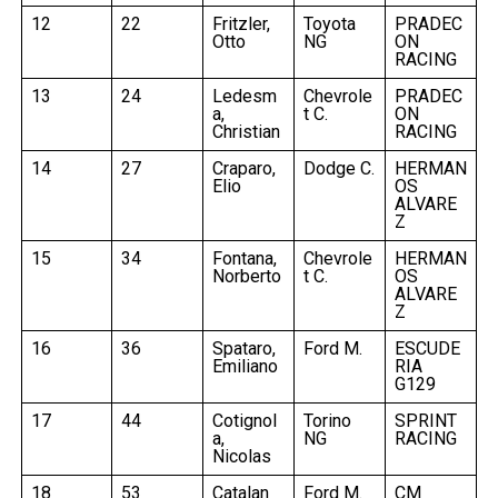
12
22
Fritzler,
Toyota
PRADEC
Otto
NG
ON
RACING
13
24
Ledesm
Chevrole
PRADEC
a,
t C.
ON
Christian
RACING
14
27
Craparo,
Dodge C.
HERMAN
Elio
OS
ALVARE
Z
15
34
Fontana,
Chevrole
HERMAN
Norberto
t C.
OS
ALVARE
Z
16
36
Spataro,
Ford M.
ESCUDE
Emiliano
RIA
G129
17
44
Cotignol
Torino
SPRINT
a,
NG
RACING
Nicolas
18
53
Catalan
Ford M.
CM