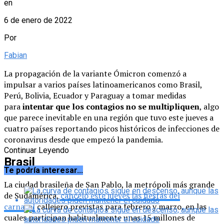
en
6 de enero de 2022
Por
Fabian
La propagación de la variante Ómicron comenzó a
impulsar a varios países latinoamericanos como Brasil,
Perú, Bolivia, Ecuador y Paraguay a tomar medidas
para
intentar que los contagios no se multipliquen
, algo
que parece inevitable en una región que tuvo este jueves a
cuatro países reportando picos históricos de infecciones de
coronavirus desde que empezó la pandemia.
Continuar Leyendo
Brasil
Te podría interesar...
La ciudad brasileña de San Pablo, la metrópoli más grande
de Sudamérica,
canceló este jueves las fiestas del
carnaval
callejero previstas para febrero y marzo, en las
cuales participan habitualmente unas 15 millones de