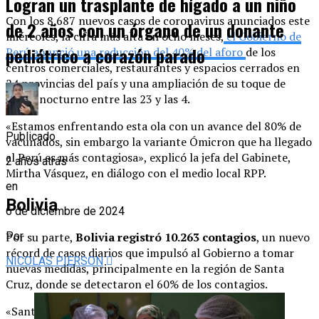
Logran un trasplante de hígado a un niño
Con los 8.687 nuevos casos de coronavirus anunciados este
de 2 años con un órgano de un donante
miércoles, la cifra más alta en ocho meses,
el Gobierno de
pediátrico a corazón parado
Perú anunció una reducción del 40% del aforo
de los
centros comerciales, restaurantes y espacios cerrados en
24 provincias del país y una ampliación de su toque de
queda nocturno entre las 23 y las 4.
«Estamos enfrentando esta ola con un avance del 80% de
Publicado
vacunados, sin embargo la variante Ómicron que ha llegado
al Perú es más contagiosa», explicó la jefa del Gabinete,
2 años atrás
Mirtha Vásquez, en diálogo con el medio local RPP.
en
Bolivia
6 de diciembre de 2024
Por su parte,
Bolivia registró 10.263 contagios
, un nuevo
Por
récord de casos diarios que impulsó al Gobierno a tomar
NICOLAS PIERSON
nuevas medidas, principalmente en la región de Santa
Cruz, donde se detectaron el 60% de los contagios.
«Santa Cruz se ha convertido en el epicentro de la