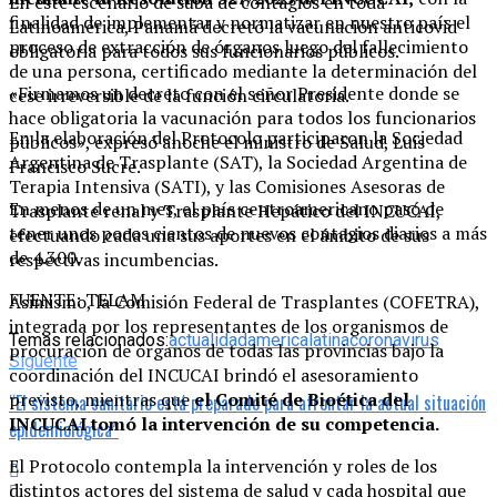
En este escenario de suba de contagios en toda
finalidad de implementar y normatizar en nuestro país el
Latinoamérica, Panamá decretó la vacunación anticovid
proceso de extracción de órganos luego del fallecimiento
obligatoria para todos sus funcionarios públicos.
de una persona, certificado mediante la determinación del
«Firmamos un decreto con el señor Presidente donde se
cese irreversible de la función circulatoria.
hace obligatoria la vacunación para todos los funcionarios
En la elaboración del Protocolo participaron la Sociedad
públicos», expresó anoche el ministro de Salud, Luis
Argentina de Trasplante (SAT), la Sociedad Argentina de
Francisco Sucre.
Terapia Intensiva (SATI), y las Comisiones Asesoras de
En menos de un mes, el país centroamericano pasó de
Trasplante renal y Trasplante Hepático del INCUCAI,
tener unos pocos cientos de nuevos contagios diarios a más
efectuando cada una sus aportes en el ámbito de sus
de 4.300.
respectivas incumbencias.
FUENTE: TELAM
Asimismo, la Comisión Federal de Trasplantes (COFETRA),
integrada por los representantes de los organismos de
Temas relacionados:
actualidad
americalatina
coronavirus
procuración de órganos de todas las provincias bajo la
Siguente
coordinación del INCUCAI brindó el asesoramiento
previsto, mientras que
el Comité de Bioética del
“El sistema sanitario está preparado para afrontar la actual situación
INCUCAI tomó la intervención de su competencia.
epidemiológica”
El Protocolo contempla la intervención y roles de los
distintos actores del sistema de salud y cada hospital que