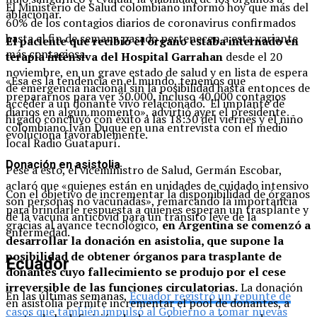
El Ministerio de Salud colombiano informó hoy que más del
ablacionar.
60% de los contagios diarios de coronavirus confirmados
hasta el fin de semana pasado pertenecen a esta variante
El paciente que recibió el órgano estaba internado en
más contagiosa.
terapia intensiva del Hospital Garrahan
desde el 20
noviembre, en un grave estado de salud y en lista de espera
«Esa es la tendencia en el mundo, tenemos que
de emergencia nacional sin la posibilidad hasta entonces de
prepararnos para ver 30.000, incluso 40.000 contagios
acceder a un donante vivo relacionado. El implante de
diarios en algún momento», advirtió ayer el presidente
hígado concluyó con éxito a las 18:30 del viernes y el niño
colombiano Iván Duque en una entrevista con el medio
evoluciona favorablemente.
local Radio Guatapurí.
Donación en asistolia
Pese a esto, el viceministro de Salud, Germán Escobar,
aclaró que «quienes están en unidades de cuidado intensivo
Con el objetivo de incrementar la disponibilidad de órganos
son personas no vacunadas», remarcando la importancia
para brindarle respuesta a quienes esperan un trasplante y
de la vacuna anticovid para un tránsito leve de la
gracias al avance tecnológico,
en Argentina se comenzó a
enfermedad.
desarrollar la donación en asistolia, que supone la
posibilidad de obtener órganos para trasplante de
Ecuador
donantes cuyo fallecimiento se produjo por el cese
irreversible de las funciones circulatorias.
La donación
En las últimas semanas,
Ecuador registró un repunte de
en asistolia permite incrementar el pool de donantes, a
casos que también impulsó al Gobierno a tomar nuevas