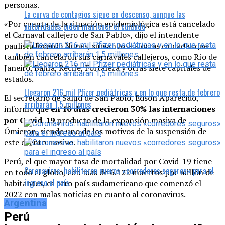
personas.
La curva de contagios sigue en descenso, aunque las
«Por cuenta de la situación epidemiológica está cancelado
autoridades piden mantener el cuidado
el Carnaval callejero de San Pablo», dijo el intendente
paulista Ricardo Nunes, sumándose a otras ciudades que
también cancelaron sus carnavales callejeros, como Río de
Janeiro, Bahía, Recife, Fortaleza y otras siete capitales de
estados.
Llegaron 216 mil Pfizer pediátricas y en lo que resta de febrero
El secretario de Salud de San Pablo, Edson Aparecido,
arribarán 1,5 millones
informó que
en 10 días crecieron 30% las internaciones
por Covid-19
producto de la expansión masiva de
Ómicron, siendo uno de los motivos de la suspensión de
este evento masivo.
Perú, el que mayor tasa de mortalidad por Covid-19 tiene
Coronavirus: habilitaron nuevos «corredores seguros» para el
en todo el globo, con más de 6.122 muertos por millón de
ingreso al país
habitantes, es otro país sudamericano que comenzó el
2022 con malas noticias en cuanto al coronavirus.
Argentina
Perú