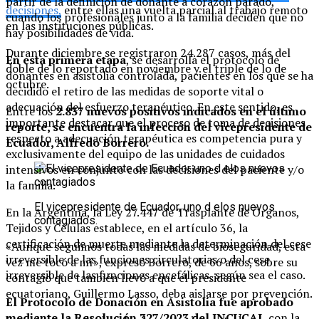
partir de la definición de donante a corazón parado,
decisiones,
entre ellas una vuelta parcial al trabajo remoto
cuando los profesionales junto a la familia deciden que no
en las instituciones públicas.
hay posibilidades de vida.
Durante diciembre se registraron 24.287 casos, más del
En esta primera etapa
, se desarrolla el protocolo de
doble de lo reportado en noviembre y el triple de lo de
donantes en asistolia controlada, pacientes en los que se ha
octubre.
decidido el retiro de las medidas de soporte vital o
adecuación del esfuerzo terapéutico. En este sentido, es
Entre los
2.837 nuevos positivos indicados en el último
importante destacar que el proceso de toma de decisiones
reporte, se encuentra la infección del vicepresidente de
respecto a adecuación terapéutica es competencia pura y
Ecuador, Alfredo Borrero.
exclusivamente del equipo de las unidades de cuidados
intensivos en conjunto con las decisiones del paciente y/o
la familia.
El vicepresidente de Ecuador, uno d elos nuevos
En la Argentina, la Ley 27.447 de Trasplante de Órganos,
contagiados.
Tejidos y Células establece, en el artículo 36, la
certificación de muerte mediante la determinación del cese
«Aunque seguimos todas las medidas de bioseguridad, esta
irreversible de las funciones circulatorias o del cese
vez me tocó a mí», expresó Borrero, de 66 años, sobre su
irreversible de las funciones encefálicas, según sea el caso.
contagio que también llevó a que el presidente
ecuatoriano, Guillermo Lasso, deba aislarse por prevención.
El Protocolo de Donación en Asistolia fue aprobado
mediante la Resolución 327/2023 del INCUCAI,
con la