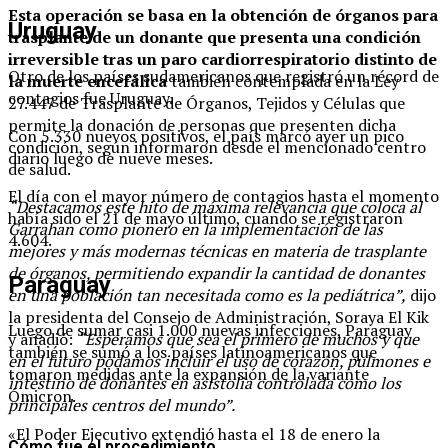
Esta operación se basa en la obtención de órganos para
Uruguay
trasplante de un donante que presenta una condición
irreversible tras un paro cardiorrespiratorio distinto de
Otro de los países sudamericanos que registró un récord de
la muerte encefálica
también contemplada en la Ley
contagios fue Uruguay.
27.447 de Trasplante de Órganos, Tejidos y Células que
permite la donación de personas que presenten dicha
Con 5.330 nuevos positivos, el país marcó ayer un pico
condición, según informaron desde el mencionado centro
diario luego de nueve meses.
de salud.
El día con el mayor número de contagios hasta el momento
“Destacamos este hito de máxima relevancia que coloca al
había sido el 21 de mayo último, cuando se registraron
Garrahan como pionero en la implementación de las
4.604.
mejores y más modernas técnicas en materia de trasplante
de órganos, permitiendo expandir la cantidad de donantes
Paraguay
en una población tan necesitada como es la pediátrica”,
dijo
la presidenta del Consejo de Administración, Soraya El Kik
Luego de sumar casi 1.000 nuevas infecciones, Paraguay
y añadió:
“Esperamos que sea el primero de muchos y que
también se sumó a los países latinoamericanos que
en el futuro podamos incluir el uso de corazón, pulmones e
tomaron medidas ante la expansión de la variante
intestino de donantes en asistolia controlada como los
Ómicron.
principales centros del mundo”.
«El Poder Ejecutivo extendió hasta el 18 de enero la
Cómo fue el procedimiento