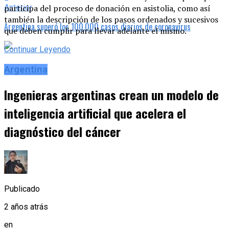
Anterior
participa del proceso de donación en asistolia, como así
también la descripción de los pasos ordenados y sucesivos
Argentina superó los 100.000 casos diarios de coronavirus
que deben cumplir para llevar adelante el mismo.
Continuar Leyendo
Argentina
Ingenieras argentinas crean un modelo de
inteligencia artificial que acelera el
diagnóstico del cáncer
Publicado
2 años atrás
en