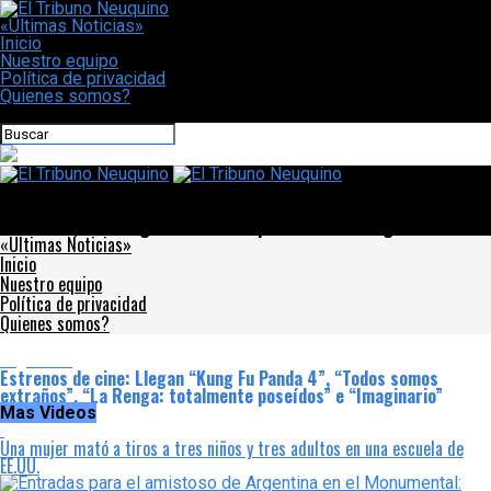
«Últimas Noticias»
Inicio
Nuestro equipo
Política de privacidad
Quienes somos?
CONECTATE CON NOSOTROS
El Tribuno Neuquino
Estrenos de cine: Llegan “Kung Fu Panda 4”, “Todos somos
extraños”, “La Renga: totalmente poseídos” e “Imaginario”
«Últimas Noticias»
Inicio
Nuestro equipo
Política de privacidad
Quienes somos?
Argentina
Estrenos de cine: Llegan “Kung Fu Panda 4”, “Todos somos
extraños”, “La Renga: totalmente poseídos” e “Imaginario”
Mas Videos
Una mujer mató a tiros a tres niños y tres adultos en una escuela de
EE.UU.