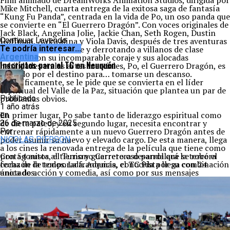
Film animado de DreamWorks Animation Studios, dirigida por
Mike Mitchell, cuarta entrega de la exitosa saga de fantasía
“Kung Fu Panda”, centrada en la vida de Po, un oso panda que
se convierte en “El Guerrero Dragón”. Con voces originales de
Jack Black, Angelina Jolie, Jackie Chan, Seth Rogen, Dustin
Hoffman, Awkwafina y Viola Davis, después de tres aventuras
Continuar Leyendo
desafiando a la muerte y derrotando a villanos de clase
Te podría interesar...
mundial con su incomparable coraje y sus alocadas
Argentina
Inscriptos para el TC en Neuquén
habilidades en las artes marciales, Po, el Guerrero Dragón, es
llamado por el destino para… tomarse un descanso.
Específicamente, se le pide que se convierta en el líder
espiritual del Valle de la Paz, situación que plantea un par de
problemas obvios.
Publicado
1 año atrás
En primer lugar, Po sabe tanto de liderazgo espiritual como
en
de dieta paleo, y en segundo lugar, necesita encontrar y
26 de marzo de 2025
entrenar rápidamente a un nuevo Guerrero Dragón antes de
Por
poder asumir su nuevo y elevado cargo. De esta manera, llega
NICOLAS PIERSON
a los cines la renovada entrega de la película que tiene como
protagonista al tierno y guerrero oso panda que se robó el
Con 54 autos, el Turismo Carretera desarrollará la tercera
corazón de todos. La franquicia, conocida por su combinación
fecha de la temporada. Además, el TC Pista llega con 24
única de acción y comedia, así como por sus mensajes
anotados.
inspiradores, presenta en esta oportunidad nuevos desafíos
para su protagonista, así como personajes inéditos y una
trama que promete mantener la esencia que ha capturado a
audiencias globales.
Desde su primera aparición en 2008, la historia logró