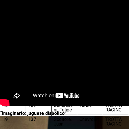
Ignacio
SPORT
13
99
Damiani,
Chevrolet
CANNING
Bautista
MOTORS
PORT
14
111
Ochoa,
Ford
CM
Benjamin
MOTOR
SPORT
15
113
Lugón,
Ford
HERCH
Rodrigo
MOTORS
PORT
16
118
Salse,
Ford
MORIATIS
Sebastián
COMPETI
CION
17
123
Santilli
Ford
FADEL
Pazos,
MEMO
Nicanor
CORSE
18
133
Bernasco
Torino
TROTTA
ni, Felipe
RACING
“Imaginario: juguete diabólico”
19
137
Scoltore,
Chevrolet
TROTTA
Juan
RACING