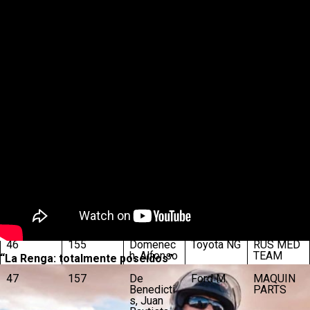
40
117
Rossi,
Toyota NG
PRADECO
Matias
N RACING
41
123
Vazquez,
Dodge C.
MV
Martin
RACING
42
127
Agrelo,
Toyota NG
MAQUIN
Marcelo
PARTS
43
134
Jalaf,
Ford M.
MATIAS
Matias
JALAF
COMPETI
CION
44
146
Olmedo,
Ford M.
MORIATIS
Jeremias
COMPETI
CION
45
137
Scialchi,
Ford M.
DTA
Jeremias
RACING
46
155
Domenec
Toyota NG
RUS MED
h, Alfonso
TEAM
“La Renga: totalmente poseídos”
47
157
De
Ford M.
MAQUIN
Benedicti
PARTS
s, Juan