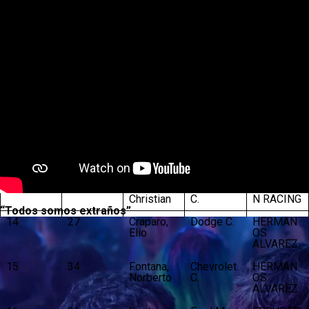
9
12
Castellan
Dodge C.
TOMAS
o, Jonatan
ABDALA
RACING
10
13
Ebarlin,
Chevrolet
LRD
Juan
C.
PERFON
Jose
MANCE
11
18
Martinez,
Ford M.
GURI
Agustin
MARTINE
Z COMP.
12
22
Fritzler,
Toyota NG
PRADECO
Otto
N RACING
13
24
Ledesma,
Chevrolet
PRADECO
Christian
C.
N RACING
“Todos somos extraños”
14
27
Craparo,
Dodge C.
HERMAN
Elio
OS
ALVAREZ
15
34
Fontana,
Chevrolet
HERMAN
Norberto
C.
OS
ALVAREZ