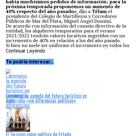
había muchísimos pedidos de información; para la
próxima temporada proponemos un aumento de
40% respecto del año pasado»
, dijo a
Télam
el
presidente del Colegio de Martilleros y Corredores
Públicos de Mar del Plata, Miguel Ángel Donsini.
De acuerdo con información del consejo directivo de la
entidad, los alquileres temporarios para el verano
2021/2022 tendrán valores locativos sugeridos con un
incremento de 40% en relación a los del año pasado.
Si bien no suele ser uniforme el incremento en todos los
puntos turísticos,
el aumento previsto por la cámara
Continuar Leyendo
inmobiliaria marplatense suele ser una referencia
de los demás distritos
, debido a que la denominada
Te podría interesar...
Ciudad Feliz sigue siendo uno de los principales destinos
del verano argentino para los que eligen veranear en el
mar.
Según lo analizado en reuniones con propietarios y
matriculados, el Colegio sugiere los valores quincenales
orientativos de los distintos departamentos con las
variaciones que podrán tener según calidad, estado,
Lammens: la agenda del futuro turístico se
ubicación y zona que incluyen servicios para los
desarrolla «sin diferencias políticas»
inmuebles ubicados en Mar del Plata.
Para la primera quincena de enero, en el caso de
departamentos de 1 ambiente, para 2/3 personas, los
precios comienzan en $ 33.000; departamentos de 2
ambientes, para 3/4 personas, desde $ 42.000;
departamentos de 3 ambientes, para 5/6 personas,
desde $50.000; y chalets de 3 ambientes desde $
El Turismo como política de Estado