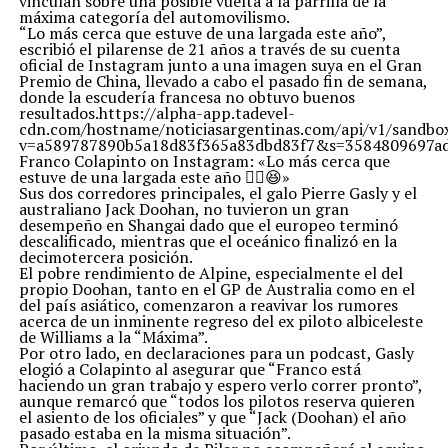
vinculan sobre una posible vuelta a la parrilla de la
máxima categoría del automovilismo.
“Lo más cerca que estuve de una largada este año”,
escribió el pilarense de 21 años a través de su cuenta
oficial de Instagram junto a una imagen suya en el Gran
Premio de China, llevado a cabo el pasado fin de semana,
donde la escudería francesa no obtuvo buenos
resultados.https://alpha-app.tadevel-
cdn.com/hostname/noticiasargentinas.com/api/v1
v=a589787890b5a18d83f365a83dbd83f7&s=3584809697ad
Franco Colapinto on Instagram: «Lo más cerca que
estuve de una largada este año ✌🏼😆»
Sus dos corredores principales, el galo Pierre Gasly y el
australiano Jack Doohan, no tuvieron un gran
desempeño en Shangai dado que el europeo terminó
descalificado, mientras que el oceánico finalizó en la
decimotercera posición.
El pobre rendimiento de Alpine, especialmente el del
propio Doohan, tanto en el GP de Australia como en el
del país asiático, comenzaron a reavivar los rumores
acerca de un inminente regreso del ex piloto albiceleste
de Williams a la “Máxima”.
Por otro lado, en declaraciones para un podcast, Gasly
elogió a Colapinto al asegurar que “Franco está
haciendo un gran trabajo y espero verlo correr pronto”,
aunque remarcó que “todos los pilotos reserva quieren
el asiento de los oficiales” y que “Jack (Doohan) el año
pasado estaba en la misma situación”.