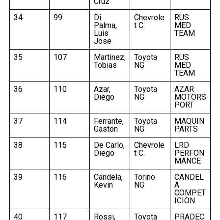
Cruz
34
99
Di
Chevrole
RUS
Palma,
t C.
MED
Luis
TEAM
Jose
35
107
Martinez,
Toyota
RUS
Tobias
NG
MED
TEAM
36
110
Azar,
Toyota
AZAR
Diego
NG
MOTORS
PORT
37
114
Ferrante,
Toyota
MAQUIN
Gaston
NG
PARTS
38
115
De Carlo,
Chevrole
LRD
Diego
t C.
PERFON
MANCE
39
116
Candela,
Torino
CANDEL
Kevin
NG
A
COMPET
ICION
40
117
Rossi,
Toyota
PRADEC