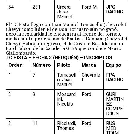
54
231
Urcera,
Ford M.
JPG
Jose
RACING
Manuel
El TC Pista llega con Juan Manuel Tomasello (Chevrolet
Chevy) como líder. El de Don Torcuato aún no ganó,
pero la regularidad lo encuentra al frente del torneo,
medio punto por encima de Bautista Damiani (Chevrolet
Chevy). Habrá un regreso, el de Cristian Beraldi con un
Ford Falcon de la Escuderia G129 que conduce Mauro
Giallombardo.
TC PISTA – FECHA 3 (NEUQUÉN) – INSCRIPTOS
Orden
Número
Piloto
Marca
Equipo
1
7
Tomasell
Chevrole
FPA
o, Juan
t
RACING
Manuel
2
9
Moscard
Ford
GURI
ini,
MARTIN
Nicolás
EZ
COMPET
ICION
3
11
Ricciardi,
Ford
RUS
Thomas
MED
TEAM