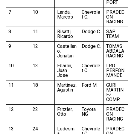
PORT
7
10
Landa,
Chevrole
PRADEC
Marcos
t C.
ON
RACING
8
11
Risatti,
Dodge C.
SAP
Ricardo
TEAM
9
12
Castellan
Dodge C.
TOMAS
o,
ABDALA
Jonatan
RACING
10
13
Ebarlin,
Chevrole
LRD
Juan
t C.
PERFON
Jose
MANCE
11
18
Martinez,
Ford M.
GURI
Agustin
MARTIN
EZ
COMP.
12
22
Fritzler,
Toyota
PRADEC
Otto
NG
ON
RACING
13
24
Ledesm
Chevrole
PRADEC
a,
t C.
ON