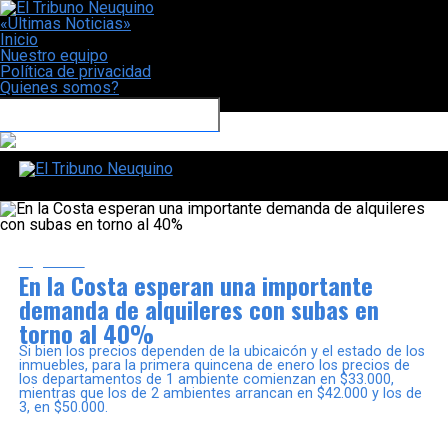
«Últimas Noticias»
Inicio
Nuestro equipo
Política de privacidad
Quienes somos?
CONECTATE CON NOSOTROS
El Tribuno Neuquino
Argentina
En la Costa esperan una importante
demanda de alquileres con subas en
torno al 40%
Si bien los precios dependen de la ubicaicón y el estado de los
inmuebles, para la primera quincena de enero los precios de
los departamentos de 1 ambiente comienzan en $33.000,
mientras que los de 2 ambientes arrancan en $42.000 y los de
3, en $50.000.