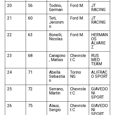
20
56
Todino,
Ford M.
JT
German
RACING
21
60
Teti,
Ford M.
JT
Jeronim
RACING
o
22
63
Bonelli,
Ford M.
HERMAN
Nicolas
OS
ALVARE
Z
23
68
Canapino
Chevrole
RUS
, Matias
t C.
MED
TEAM
24
71
Abella
Torino
ALIFRAC
Sebastia
NG
O SPORT
n
25
72
Serrano,
Chevrole
GIAVEDO
Martin
t C.
NI
SPORT
26
75
Alaux,
Chevrole
GIAVEDO
Sergio
t C.
NI
SPORT