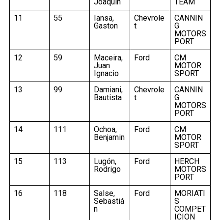
Joaquín
TEAM
11
55
Iansa,
Chevrole
CANNIN
Gaston
t
G
MOTORS
PORT
12
59
Maceira,
Ford
CM
Juan
MOTOR
Ignacio
SPORT
13
99
Damiani,
Chevrole
CANNIN
Bautista
t
G
MOTORS
PORT
14
111
Ochoa,
Ford
CM
Benjamin
MOTOR
SPORT
15
113
Lugón,
Ford
HERCH
Rodrigo
MOTORS
PORT
16
118
Salse,
Ford
MORIATI
Sebastiá
S
n
COMPET
ICION