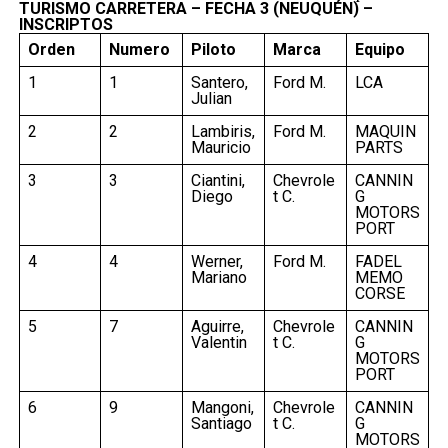
«Lo que está sucediendo con este programa en todo el
TURISMO CARRETERA – FECHA 3 (NEUQUÉN) –
país nos sorprende hasta a nosotros mismos. Tenemos
INSCRIPTOS
una expectativa enorme y lo mismo le sucede con los
Orden
Numero
Piloto
Marca
Equipo
operadores privados», remarcó Lammens.
FUENTE: TELAM
1
1
Santero,
Ford M.
LCA
Temas relacionados:
alquiler
costa atlantica
turismo
Julian
Siguente
2
2
Lambiris,
Ford M.
MAQUIN
Con anuncios clave para la agroindustria, el Gobierno relanzó
Mauricio
PARTS
su relación con el campo
3
3
Ciantini,
Chevrole
CANNIN
Anterior
Diego
t C.
G
Mendoza ofrece una variada oferta de actividades para
MOTORS
recibir al turismo
PORT
4
4
Werner,
Ford M.
FADEL
Mariano
MEMO
CORSE
5
7
Aguirre,
Chevrole
CANNIN
Valentin
t C.
G
MOTORS
PORT
6
9
Mangoni,
Chevrole
CANNIN
Santiago
t C.
G
MOTORS