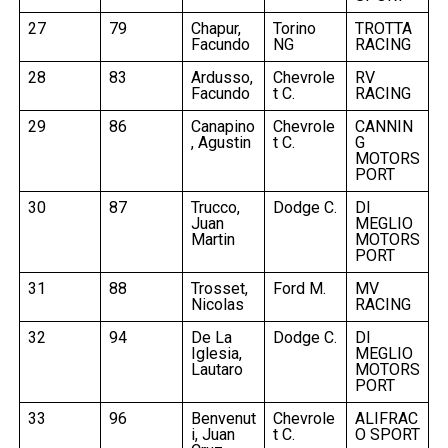
27
79
Chapur,
Torino
TROTTA
Facundo
NG
RACING
28
83
Ardusso,
Chevrole
RV
Facundo
t C.
RACING
29
86
Canapino
Chevrole
CANNIN
, Agustin
t C.
G
MOTORS
PORT
30
87
Trucco,
Dodge C.
DI
Juan
MEGLIO
Martin
MOTORS
PORT
31
88
Trosset,
Ford M.
MV
Nicolas
RACING
32
94
De La
Dodge C.
DI
Iglesia,
MEGLIO
Lautaro
MOTORS
PORT
33
96
Benvenut
Chevrole
ALIFRAC
i, Juan
t C.
O SPORT