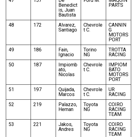
47
157
De
Ford M.
MAQUIN
Benedict
PARTS
is, Juan
Bautista
48
172
Alvarez,
Chevrole
CANNIN
Santiago
t C.
G
MOTORS
PORT
49
186
Fain,
Torino
TROTTA
Ignacio
NG
RACING
50
187
Impiomb
Chevrole
IMPIOM
ato,
t C.
BATO
Nicolas
MOTORS
PORT
51
197
Quijada,
Chevrole
UR
Marcos
t C.
RACING
52
219
Palazzo,
Toyota
COIRO
Hernan
NG
RACING
TEAM
53
221
Jakos,
Toyota
COIRO
Andres
NG
RACING
TEAM