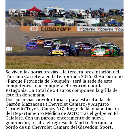
En cuanto al nivel de oferta de propiedades en la Costa,
dijo que la oferta «es similar» a años anteriores, con la
característica de que «la venta esta paralizada y muchas
de esas propiedades de alta gama son las que se han
volcado al mercado temporario con unidades nuevas e
interesantes».
Por otra parte, Donsini proyectó que en el verano
vacacionar en la Costa Atlántica podría ser una de las
opciones más elegidas porque «hay un temor que es
grande en la gente de viajar al exterior y que aparezca
una variante de coronavirus y luego no poder volver, o
que me pase algo afuera y no es lo mismo que están en
el país».
El fin de semana extra largo del 12 de octubre será un
termómetro para ver cuál será la tendencia para el
verano
Se viven las horas previas a la tercera presentación del
Otro aspecto que movilizará el turismo en el país es
el
Turismo Carretera en la temporada 2025. El Autódromo
programa PreViaje que lanzó el Gobierno nacional
y que
«Parque Provincia de Neuquén» será la sede de esta
el ministro de Turismo, Matías Lammens, dijo días atrás
competencia, que completa el recorrido por la
que «ha superado nuestras expectativas» dado que «en
Patagonia. Un total de 54 autos componen la grilla de
dos semanas se vendió el 40% más que todo el año
este fin de semana.
pasado».
Dos ausencias «involuntarias» para esta cita: las de
Señaló que «
a modo de ejemplo, son 750 mil
Gastón Mazzacane (Chevrolet Camaro) y Augusto
personas las que ya usaron el programa este año,
Carinelli (Toyota Camry NG), luego de la inhabilitación
cuando en 2020 habían sido 600 mil y todavía nos
del Departamento Médico de ACTC tras el golpe en El
quedan tres meses de venta»
, con lo cual vaticinó que
Calafate. Con un parque enteramente de nueva
el país tendrá una temporada de verano «muy por
generación, resalta el regreso de Martín Serrano, a
encima de los valores históricos».
bordo de un Chevrolet Camaro del Giavedoni Sport.