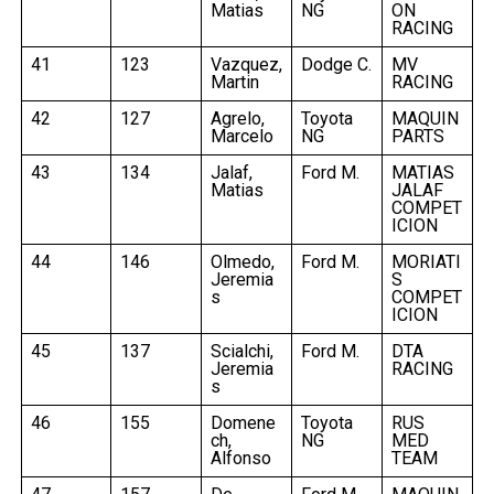
Matias
NG
ON
RACING
41
123
Vazquez,
Dodge C.
MV
Martin
RACING
42
127
Agrelo,
Toyota
MAQUIN
Marcelo
NG
PARTS
43
134
Jalaf,
Ford M.
MATIAS
Matias
JALAF
COMPET
ICION
44
146
Olmedo,
Ford M.
MORIATI
Jeremia
S
s
COMPET
ICION
45
137
Scialchi,
Ford M.
DTA
Jeremia
RACING
s
46
155
Domene
Toyota
RUS
ch,
NG
MED
Alfonso
TEAM