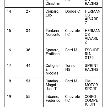
Christian
RACING
14
27
Craparo,
Dodge C.
HERMAN
Elio
OS
ALVARE
Z
15
34
Fontana,
Chevrole
HERMAN
Norberto
t C.
OS
ALVARE
Z
16
36
Spataro,
Ford M.
ESCUDE
Emiliano
RIA
G129
17
44
Cotignol
Torino
SPRINT
a,
NG
RACING
Nicolas
18
53
Catalan
Ford M.
CM
Magni,
MOTOR
Juan T.
SPORT
19
55
Iribarne,
Chevrole
COIRO
Federico
t C.
COMPET
ICION