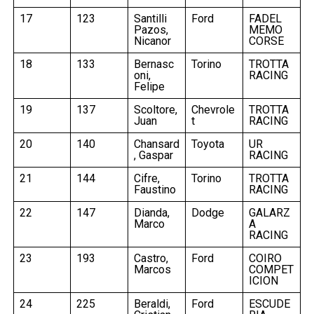
17
123
Santilli
Ford
FADEL
Pazos,
MEMO
Nicanor
CORSE
18
133
Bernasc
Torino
TROTTA
oni,
RACING
Felipe
19
137
Scoltore,
Chevrole
TROTTA
Juan
t
RACING
20
140
Chansard
Toyota
UR
, Gaspar
RACING
21
144
Cifre,
Torino
TROTTA
Faustino
RACING
22
147
Dianda,
Dodge
GALARZ
Marco
A
RACING
23
193
Castro,
Ford
COIRO
Marcos
COMPET
ICION
24
225
Beraldi,
Ford
ESCUDE