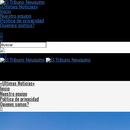
«Últimas Noticias»
Inicio
Nuestro equipo
Política de privacidad
Quienes somos?
CONECTATE CON NOSOTROS
El Tribuno Neuquino
El Gobernador estableció el 2022 como “año de homenaje a
nuestros héroes y heroínas de la Guerra de Malvinas”
«Últimas Noticias»
Inicio
Nuestro equipo
Política de privacidad
Quienes somos?