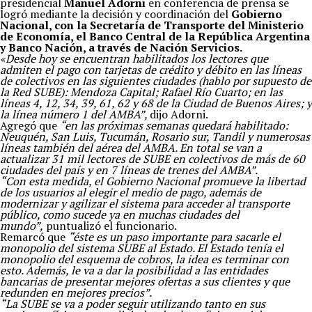
presidencial
Manuel Adorni
en conferencia de prensa se
logró mediante la decisión y coordinación del
Gobierno
Nacional, con la Secretaría de Transporte del Ministerio
de Economía, el Banco Central de la República Argentina
y Banco Nación, a través de Nación Servicios.
«Desde hoy se encuentran habilitados los lectores que
admiten el pago con tarjetas de crédito y débito en las líneas
de colectivos en las siguientes ciudades (hablo por supuesto de
la Red SUBE): Mendoza Capital; Rafael Río Cuarto; en las
líneas 4, 12, 34, 39, 61, 62 y 68 de la Ciudad de Buenos Aires; y
la línea número 1 del AMBA”,
dijo Adorni.
Agregó que
“en las próximas semanas quedará habilitado:
Neuquén, San Luis, Tucumán, Rosario sur, Tandil y numerosas
líneas también del aérea del AMBA. En total se van a
actualizar 31 mil lectores de SUBE en colectivos de más de 60
ciudades del país y en 7 líneas de trenes del AMBA”.
“Con esta medida, el Gobierno Nacional promueve la libertad
de los usuarios al elegir el medio de pago, además de
modernizar y agilizar el sistema para acceder al transporte
público, como sucede ya en muchas ciudades del
mundo”,
puntualizó el funcionario.
Remarcó que
“éste es un paso importante para sacarle el
monopolio del sistema SUBE al Estado. El Estado tenía el
monopolio del esquema de cobros, la idea es terminar con
esto. Además, le va a dar la posibilidad a las entidades
bancarias de presentar mejores ofertas a sus clientes y que
redunden en mejores precios”.
“La SUBE se va a poder seguir utilizando tanto en sus