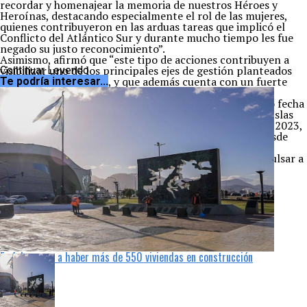
recordar y homenajear la memoria de nuestros Héroes y
Heroínas, destacando especialmente el rol de las mujeres,
quienes contribuyeron en las arduas tareas que implicó el
Conflicto del Atlántico Sur y durante mucho tiempo les fue
negado su justo reconocimiento”.
Asimismo, afirmó que “este tipo de acciones contribuyen a
visibilizar uno de los principales ejes de gestión planteados
Continuar Leyendo
por nuestro Gobierno, y que además cuenta con un fuerte
Te podría interesar...
apoyo por parte de toda la sociedad fueguina”.
El Decreto 2688/21 estableció el lunes 3 de enero como fecha
de inicio de las actividades alusivas a la Cuestión de las Islas
Malvinas y el cierre de las mismas para el 3 de enero de 2023,
en alusión a que en esa fecha se cumplirán 190 años desde
que el Reino Unido de Gran Bretaña e Irlanda del Norte
iniciara la usurpación de nuestras Islas Malvinas al expulsar a
las autoridades y población argentina allí establecidas.
FUENTE: EL DIARIO DEL FIN DEL MUNDO
Temas relacionados:
homenaje
malvinas
melella
Siguente
Se amplía el horario para realizar hisopados en Ushuaia
Anterior
En febrero va a haber más de 550 viviendas en construcción