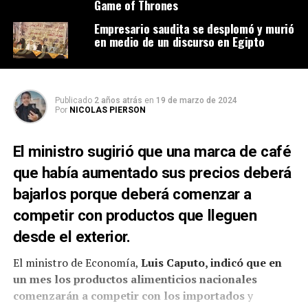
Game of Thrones
Empresario saudita se desplomó y murió
en medio de un discurso en Egipto
Publicado
2 años atrás
en
19 de marzo de 2024
Por
NICOLAS PIERSON
El ministro sugirió que una marca de café
que había aumentado sus precios deberá
bajarlos porque deberá comenzar a
competir con productos que lleguen
desde el exterior.
El ministro de Economía,
Luis Caputo, indicó que en
un mes los productos alimenticios nacionales
comenzarán a competir con los importados
y